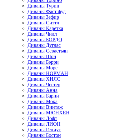
Диваны Торино
Диваны Турин
Диваны Фаст фуд
Диваны Зефир
Диваны Сиэтл
Диваны Каретка
Диваны Чилл
Диваны БОРДО
Диваны Дуглас
Диваны Севастьян
Диваны Шон
Диваны Бэрри
Диваны Море
Диваны НОРМАН
Диваны ХИЛС
Диваны Честер
Диваны Анна
Диваны Барни
Диваны Мока
Диваны Винтаж
Диваны МЮНХЕН
Диваны Лофт
Диваны ЛИОН
Диваны Гениус
Диваны Бостон