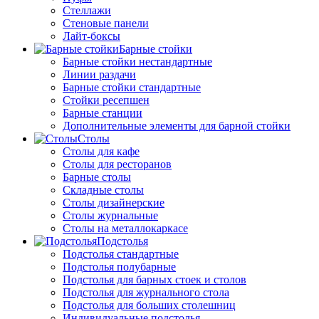
Стеллажи
Стеновые панели
Лайт-боксы
Барные стойки
Барные стойки нестандартные
Линии раздачи
Барные стойки стандартные
Стойки ресепшен
Барные станции
Дополнительные элементы для барной стойки
Столы
Столы для кафе
Столы для ресторанов
Барные столы
Складные столы
Столы дизайнерские
Столы журнальные
Столы на металлокаркасе
Подстолья
Подстолья стандартные
Подстолья полубарные
Подстолья для барных стоек и столов
Подстолья для журнального стола
Подстолья для больших столешниц
Индивидуальные подстолья