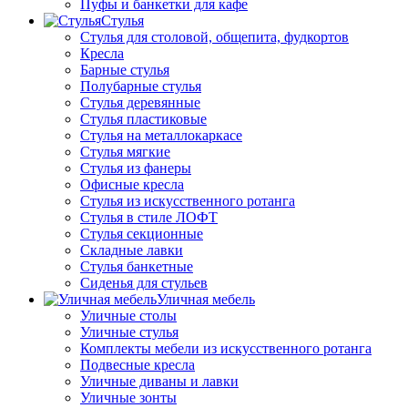
Пуфы и банкетки для кафе
Стулья
Стулья для столовой, общепита, фудкортов
Кресла
Барные стулья
Полубарные стулья
Стулья деревянные
Стулья пластиковые
Стулья на металлокаркасе
Стулья мягкие
Стулья из фанеры
Офисные кресла
Стулья из искусственного ротанга
Стулья в стиле ЛОФТ
Стулья секционные
Складные лавки
Стулья банкетные
Сиденья для стульев
Уличная мебель
Уличные столы
Уличные стулья
Комплекты мебели из искусственного ротанга
Подвесные кресла
Уличные диваны и лавки
Уличные зонты