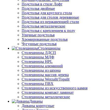
Подстолья в стиле Лофт
Подстолья двойные
Подстолья для круглого стола
Подстолья для столов деревянные
Подстолья из нержавеющей стали
Подстолья металлические
Подстолья с креплением к полу
Уличные подстолья
Хромированные подстолья
Чугунные подстолья
Столешницы
Столешницы ЛДСП
Столешницы МДФ
Столешницы HPL
Столешницы алюминий
Столешницы из шпона
Столешницы массив дерева
Столешницы Werzalit/Topalit
Столешницы ПВХ
Столешницы из искусственного камня
Столешницы компакт ламинат
Столешницы металлические
Диваны
Диваны корпусные