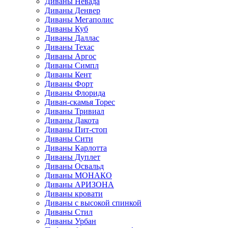
Диваны Невада
Диваны Денвер
Диваны Мегаполис
Диваны Куб
Диваны Даллас
Диваны Техас
Диваны Аргос
Диваны Симпл
Диваны Кент
Диваны Форт
Диваны Флорида
Диван-скамья Торес
Диваны Тривиал
Диваны Дакота
Диваны Пит-стоп
Диваны Сити
Диваны Карлотта
Диваны Дуплет
Диваны Освальд
Диваны МОНАКО
Диваны АРИЗОНА
Диваны кровати
Диваны с высокой спинкой
Диваны Стил
Диваны Урбан