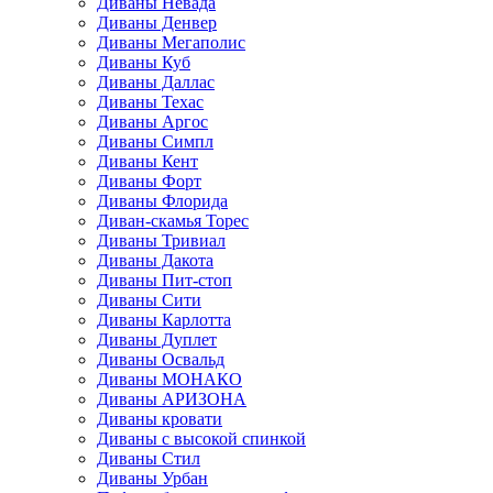
Диваны Невада
Диваны Денвер
Диваны Мегаполис
Диваны Куб
Диваны Даллас
Диваны Техас
Диваны Аргос
Диваны Симпл
Диваны Кент
Диваны Форт
Диваны Флорида
Диван-скамья Торес
Диваны Тривиал
Диваны Дакота
Диваны Пит-стоп
Диваны Сити
Диваны Карлотта
Диваны Дуплет
Диваны Освальд
Диваны МОНАКО
Диваны АРИЗОНА
Диваны кровати
Диваны с высокой спинкой
Диваны Стил
Диваны Урбан