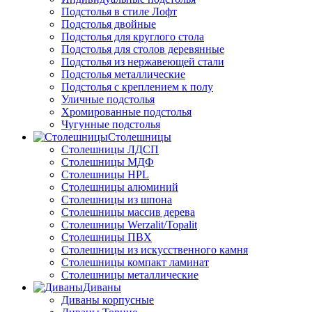
Подстолья в стиле Лофт
Подстолья двойные
Подстолья для круглого стола
Подстолья для столов деревянные
Подстолья из нержавеющей стали
Подстолья металлические
Подстолья с креплением к полу
Уличные подстолья
Хромированные подстолья
Чугунные подстолья
Столешницы
Столешницы ЛДСП
Столешницы МДФ
Столешницы HPL
Столешницы алюминий
Столешницы из шпона
Столешницы массив дерева
Столешницы Werzalit/Topalit
Столешницы ПВХ
Столешницы из искусственного камня
Столешницы компакт ламинат
Столешницы металлические
Диваны
Диваны корпусные