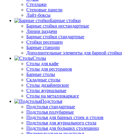
Стеллажи
Стеновые панели
Лайт-боксы
Барные стойки
Барные стойки нестандартные
Линии раздачи
Барные стойки стандартные
Стойки ресепшен
Барные станции
Дополнительные элементы для барной стойки
Столы
Столы для кафе
Столы для ресторанов
Барные столы
Складные столы
Столы дизайнерские
Столы журнальные
Столы на металлокаркасе
Подстолья
Подстолья стандартные
Подстолья полубарные
Подстолья для барных стоек и столов
Подстолья для журнального стола
Подстолья для больших столешниц
Индивидуальные подстолья