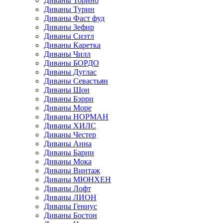
Диваны Торино
Диваны Турин
Диваны Фаст фуд
Диваны Зефир
Диваны Сиэтл
Диваны Каретка
Диваны Чилл
Диваны БОРДО
Диваны Дуглас
Диваны Севастьян
Диваны Шон
Диваны Бэрри
Диваны Море
Диваны НОРМАН
Диваны ХИЛС
Диваны Честер
Диваны Анна
Диваны Барни
Диваны Мока
Диваны Винтаж
Диваны МЮНХЕН
Диваны Лофт
Диваны ЛИОН
Диваны Гениус
Диваны Бостон