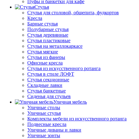
Пуфы и банкетки для кафе
Стулья
Стулья для столовой, общепита, фудкортов
Кресла
Барные стулья
Полубарные стулья
Стулья деревянные
Стулья пластиковые
Стулья на металлокаркасе
Стулья мягкие
Стулья из фанеры
Офисные кресла
Стулья из искусственного ротанга
Стулья в стиле ЛОФТ
Стулья секционные
Складные лавки
Стулья банкетные
Сиденья для стульев
Уличная мебель
Уличные столы
Уличные стулья
Комплекты мебели из искусственного ротанга
Подвесные кресла
Уличные диваны и лавки
Уличные зонты