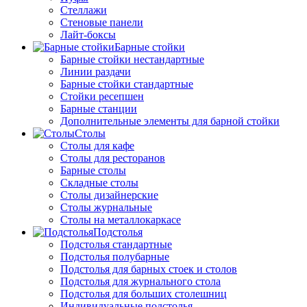
Стеллажи
Стеновые панели
Лайт-боксы
Барные стойки
Барные стойки нестандартные
Линии раздачи
Барные стойки стандартные
Стойки ресепшен
Барные станции
Дополнительные элементы для барной стойки
Столы
Столы для кафе
Столы для ресторанов
Барные столы
Складные столы
Столы дизайнерские
Столы журнальные
Столы на металлокаркасе
Подстолья
Подстолья стандартные
Подстолья полубарные
Подстолья для барных стоек и столов
Подстолья для журнального стола
Подстолья для больших столешниц
Индивидуальные подстолья