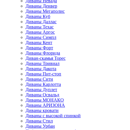
Диваны Невада
Диваны Денвер
Диваны Мегаполис
Диваны Куб
Диваны Даллас
Диваны Техас
Диваны Аргос
Диваны Симпл
Диваны Кент
Диваны Форт
Диваны Флорида
Диван-скамья Торес
Диваны Тривиал
Диваны Дакота
Диваны Пит-стоп
Диваны Сити
Диваны Карлотта
Диваны Дуплет
Диваны Освальд
Диваны МОНАКО
Диваны АРИЗОНА
Диваны кровати
Диваны с высокой спинкой
Диваны Стил
Диваны Урбан