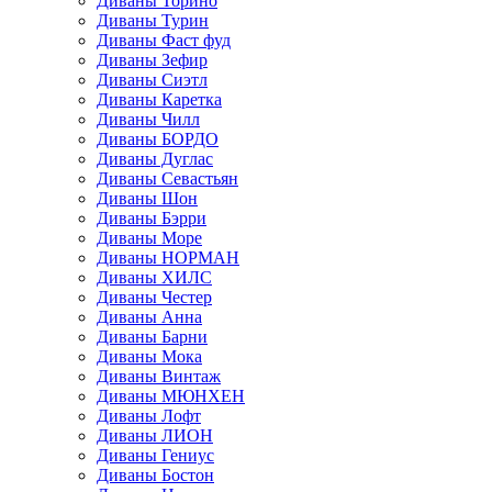
Диваны Торино
Диваны Турин
Диваны Фаст фуд
Диваны Зефир
Диваны Сиэтл
Диваны Каретка
Диваны Чилл
Диваны БОРДО
Диваны Дуглас
Диваны Севастьян
Диваны Шон
Диваны Бэрри
Диваны Море
Диваны НОРМАН
Диваны ХИЛС
Диваны Честер
Диваны Анна
Диваны Барни
Диваны Мока
Диваны Винтаж
Диваны МЮНХЕН
Диваны Лофт
Диваны ЛИОН
Диваны Гениус
Диваны Бостон