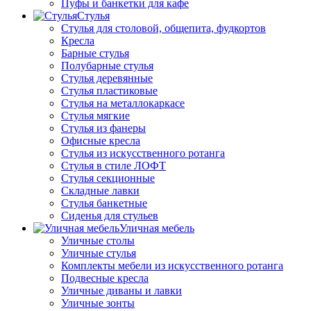
Пуфы и банкетки для кафе
Стулья
Стулья для столовой, общепита, фудкортов
Кресла
Барные стулья
Полубарные стулья
Стулья деревянные
Стулья пластиковые
Стулья на металлокаркасе
Стулья мягкие
Стулья из фанеры
Офисные кресла
Стулья из искусственного ротанга
Стулья в стиле ЛОФТ
Стулья секционные
Складные лавки
Стулья банкетные
Сиденья для стульев
Уличная мебель
Уличные столы
Уличные стулья
Комплекты мебели из искусственного ротанга
Подвесные кресла
Уличные диваны и лавки
Уличные зонты