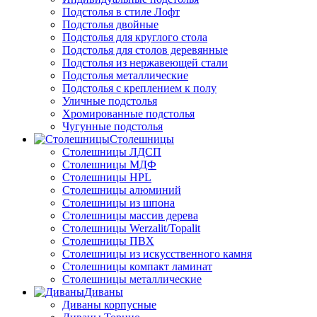
Подстолья в стиле Лофт
Подстолья двойные
Подстолья для круглого стола
Подстолья для столов деревянные
Подстолья из нержавеющей стали
Подстолья металлические
Подстолья с креплением к полу
Уличные подстолья
Хромированные подстолья
Чугунные подстолья
Столешницы
Столешницы ЛДСП
Столешницы МДФ
Столешницы HPL
Столешницы алюминий
Столешницы из шпона
Столешницы массив дерева
Столешницы Werzalit/Topalit
Столешницы ПВХ
Столешницы из искусственного камня
Столешницы компакт ламинат
Столешницы металлические
Диваны
Диваны корпусные