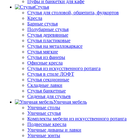
Пуфы и банкетки для кафе
Стулья
Стулья для столовой, общепита, фудкортов
Кресла
Барные стулья
Полубарные стулья
Стулья деревянные
Стулья пластиковые
Стулья на металлокаркасе
Стулья мягкие
Стулья из фанеры
Офисные кресла
Стулья из искусственного ротанга
Стулья в стиле ЛОФТ
Стулья секционные
Складные лавки
Стулья банкетные
Сиденья для стульев
Уличная мебель
Уличные столы
Уличные стулья
Комплекты мебели из искусственного ротанга
Подвесные кресла
Уличные диваны и лавки
Уличные зонты