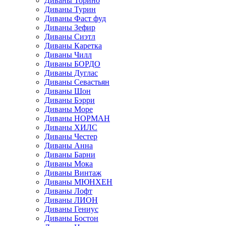
Диваны Торино
Диваны Турин
Диваны Фаст фуд
Диваны Зефир
Диваны Сиэтл
Диваны Каретка
Диваны Чилл
Диваны БОРДО
Диваны Дуглас
Диваны Севастьян
Диваны Шон
Диваны Бэрри
Диваны Море
Диваны НОРМАН
Диваны ХИЛС
Диваны Честер
Диваны Анна
Диваны Барни
Диваны Мока
Диваны Винтаж
Диваны МЮНХЕН
Диваны Лофт
Диваны ЛИОН
Диваны Гениус
Диваны Бостон