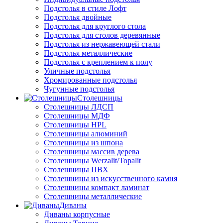
Подстолья в стиле Лофт
Подстолья двойные
Подстолья для круглого стола
Подстолья для столов деревянные
Подстолья из нержавеющей стали
Подстолья металлические
Подстолья с креплением к полу
Уличные подстолья
Хромированные подстолья
Чугунные подстолья
Столешницы
Столешницы ЛДСП
Столешницы МДФ
Столешницы HPL
Столешницы алюминий
Столешницы из шпона
Столешницы массив дерева
Столешницы Werzalit/Topalit
Столешницы ПВХ
Столешницы из искусственного камня
Столешницы компакт ламинат
Столешницы металлические
Диваны
Диваны корпусные