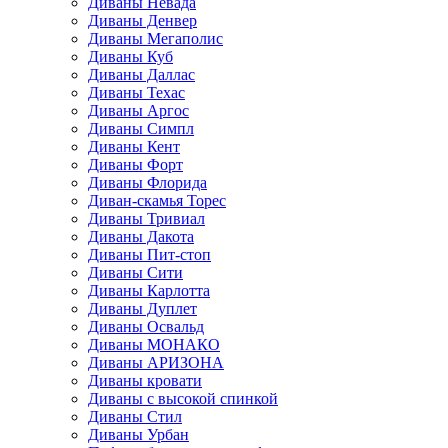
Диваны Невада
Диваны Денвер
Диваны Мегаполис
Диваны Куб
Диваны Даллас
Диваны Техас
Диваны Аргос
Диваны Симпл
Диваны Кент
Диваны Форт
Диваны Флорида
Диван-скамья Торес
Диваны Тривиал
Диваны Дакота
Диваны Пит-стоп
Диваны Сити
Диваны Карлотта
Диваны Дуплет
Диваны Освальд
Диваны МОНАКО
Диваны АРИЗОНА
Диваны кровати
Диваны с высокой спинкой
Диваны Стил
Диваны Урбан