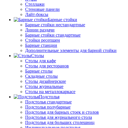
Стеллажи
Стеновые панели
Лайт-боксы
Барные стойки
Барные стойки нестандартные
Линии раздачи
Барные стойки стандартные
Стойки ресепшен
Барные станции
Дополнительные элементы для барной стойки
Столы
Столы для кафе
Столы для ресторанов
Барные столы
Складные столы
Столы дизайнерские
Столы журнальные
Столы на металлокаркасе
Подстолья
Подстолья стандартные
Подстолья полубарные
Подстолья для барных стоек и столов
Подстолья для журнального стола
Подстолья для больших столешниц
Индивидуальные подстолья