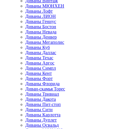
Диваны Винтаж
Диваны МЮНХЕН
Диваны Лофт
Диваны ЛИОН
Диваны Гениус
Диваны Бостон
Диваны Невада
Диваны Денвер
Диваны Мегаполис
Диваны Куб
Диваны Даллас
Диваны Техас
Диваны Аргос
Диваны Симпл
Диваны Кент
Диваны Форт
Диваны Флорида
Диван-скамья Торес
Диваны Тривиал
Диваны Дакота
Диваны Пит-стоп
Диваны Сити
Диваны Карлотта
Диваны Дуплет
Диваны Освальд