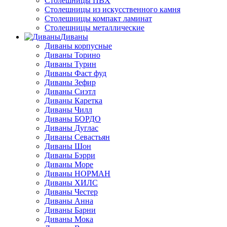
Столешницы ПВХ
Столешницы из искусственного камня
Столешницы компакт ламинат
Столешницы металлические
Диваны
Диваны корпусные
Диваны Торино
Диваны Турин
Диваны Фаст фуд
Диваны Зефир
Диваны Сиэтл
Диваны Каретка
Диваны Чилл
Диваны БОРДО
Диваны Дуглас
Диваны Севастьян
Диваны Шон
Диваны Бэрри
Диваны Море
Диваны НОРМАН
Диваны ХИЛС
Диваны Честер
Диваны Анна
Диваны Барни
Диваны Мока