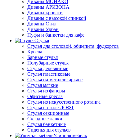
Диваны МОНАКО
Диваны АРИЗОНА
Диваны кровати
Диваны с высокой спинкой
Диваны Стил
Диваны Урбан
Пуфы и банкетки для кафе
Стулья
Стулья для столовой, общепита, фудкортов
Кресла
Барные стулья
Полубарные стулья
Стулья деревянные
Стулья пластиковые
Стулья на металлокаркасе
Стулья мягкие
Стулья из фанеры
Офисные кресла
Стулья из искусственного ротанга
Стулья в стиле ЛОФТ
Стулья секционные
Складные лавки
Стулья банкетные
Сиденья для стульев
Уличная мебель