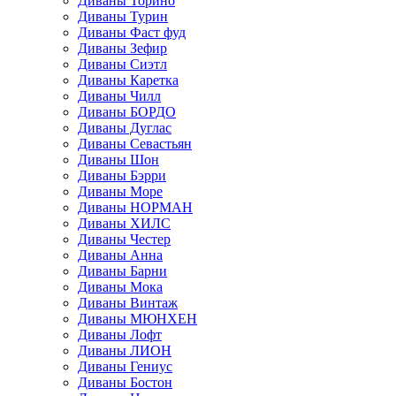
Диваны Торино
Диваны Турин
Диваны Фаст фуд
Диваны Зефир
Диваны Сиэтл
Диваны Каретка
Диваны Чилл
Диваны БОРДО
Диваны Дуглас
Диваны Севастьян
Диваны Шон
Диваны Бэрри
Диваны Море
Диваны НОРМАН
Диваны ХИЛС
Диваны Честер
Диваны Анна
Диваны Барни
Диваны Мока
Диваны Винтаж
Диваны МЮНХЕН
Диваны Лофт
Диваны ЛИОН
Диваны Гениус
Диваны Бостон