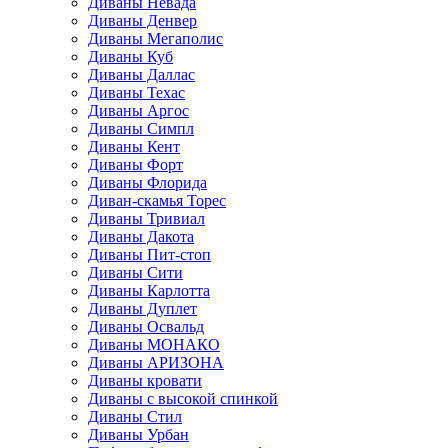
Диваны Невада
Диваны Денвер
Диваны Мегаполис
Диваны Куб
Диваны Даллас
Диваны Техас
Диваны Аргос
Диваны Симпл
Диваны Кент
Диваны Форт
Диваны Флорида
Диван-скамья Торес
Диваны Тривиал
Диваны Дакота
Диваны Пит-стоп
Диваны Сити
Диваны Карлотта
Диваны Дуплет
Диваны Освальд
Диваны МОНАКО
Диваны АРИЗОНА
Диваны кровати
Диваны с высокой спинкой
Диваны Стил
Диваны Урбан