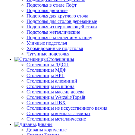
Подстолья в стиле Лофт
Подстолья двойные
Подстолья для круглого стола
Подстолья для столов деревянные
Подстолья из нержавеющей стали
Подстолья металлические
Подстолья с креплением к полу
Уличные подстолья
Хромированные подстолья
Чугунные подстолья
Столешницы
Столешницы ЛДСП
Столешницы МДФ
Столешницы HPL
Столешницы алюминий
Столешницы из шпона
Столешницы массив дерева
Столешницы Werzalit/Topalit
Столешницы ПВХ
Столешницы из искусственного камня
Столешницы компакт ламинат
Столешницы металлические
Диваны
Диваны корпусные