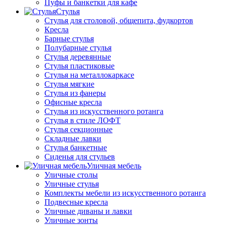
Пуфы и банкетки для кафе
Стулья
Стулья для столовой, общепита, фудкортов
Кресла
Барные стулья
Полубарные стулья
Стулья деревянные
Стулья пластиковые
Стулья на металлокаркасе
Стулья мягкие
Стулья из фанеры
Офисные кресла
Стулья из искусственного ротанга
Стулья в стиле ЛОФТ
Стулья секционные
Складные лавки
Стулья банкетные
Сиденья для стульев
Уличная мебель
Уличные столы
Уличные стулья
Комплекты мебели из искусственного ротанга
Подвесные кресла
Уличные диваны и лавки
Уличные зонты