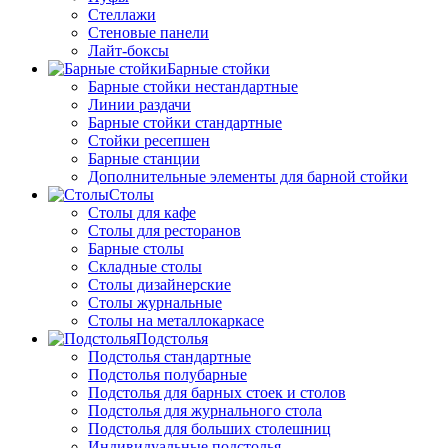
Стеллажи
Стеновые панели
Лайт-боксы
Барные стойки
Барные стойки нестандартные
Линии раздачи
Барные стойки стандартные
Стойки ресепшен
Барные станции
Дополнительные элементы для барной стойки
Столы
Столы для кафе
Столы для ресторанов
Барные столы
Складные столы
Столы дизайнерские
Столы журнальные
Столы на металлокаркасе
Подстолья
Подстолья стандартные
Подстолья полубарные
Подстолья для барных стоек и столов
Подстолья для журнального стола
Подстолья для больших столешниц
Индивидуальные подстолья