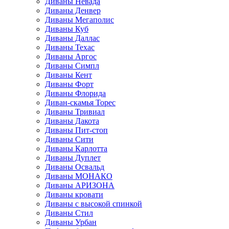
Диваны Невада
Диваны Денвер
Диваны Мегаполис
Диваны Куб
Диваны Даллас
Диваны Техас
Диваны Аргос
Диваны Симпл
Диваны Кент
Диваны Форт
Диваны Флорида
Диван-скамья Торес
Диваны Тривиал
Диваны Дакота
Диваны Пит-стоп
Диваны Сити
Диваны Карлотта
Диваны Дуплет
Диваны Освальд
Диваны МОНАКО
Диваны АРИЗОНА
Диваны кровати
Диваны с высокой спинкой
Диваны Стил
Диваны Урбан