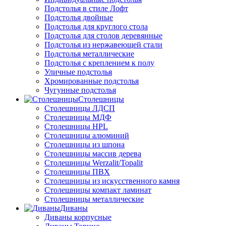
Подстолья в стиле Лофт
Подстолья двойные
Подстолья для круглого стола
Подстолья для столов деревянные
Подстолья из нержавеющей стали
Подстолья металлические
Подстолья с креплением к полу
Уличные подстолья
Хромированные подстолья
Чугунные подстолья
Столешницы
Столешницы ЛДСП
Столешницы МДФ
Столешницы HPL
Столешницы алюминий
Столешницы из шпона
Столешницы массив дерева
Столешницы Werzalit/Topalit
Столешницы ПВХ
Столешницы из искусственного камня
Столешницы компакт ламинат
Столешницы металлические
Диваны
Диваны корпусные