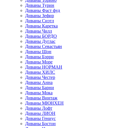
Диваны Торино
Диваны Турин
Диваны Фаст фуд
Диваны Зефир
Диваны Сиэтл
Диваны Каретка
Диваны Чилл
Диваны БОРДО
Диваны Дуглас
Диваны Севастьян
Диваны Шон
Диваны Бэрри
Диваны Море
Диваны НОРМАН
Диваны ХИЛС
Диваны Честер
Диваны Анна
Диваны Барни
Диваны Мока
Диваны Винтаж
Диваны МЮНХЕН
Диваны Лофт
Диваны ЛИОН
Диваны Гениус
Диваны Бостон