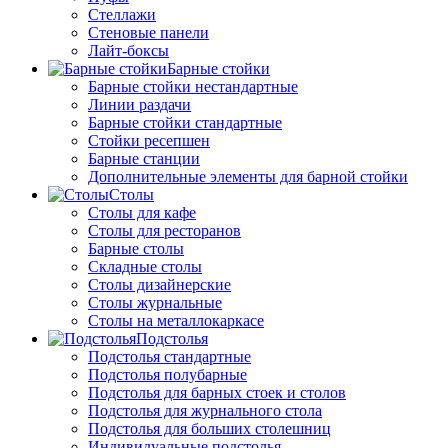
Стеллажи
Стеновые панели
Лайт-боксы
Барные стойки
Барные стойки нестандартные
Линии раздачи
Барные стойки стандартные
Стойки ресепшен
Барные станции
Дополнительные элементы для барной стойки
Столы
Столы для кафе
Столы для ресторанов
Барные столы
Складные столы
Столы дизайнерские
Столы журнальные
Столы на металлокаркасе
Подстолья
Подстолья стандартные
Подстолья полубарные
Подстолья для барных стоек и столов
Подстолья для журнального стола
Подстолья для больших столешниц
Индивидуальные подстолья