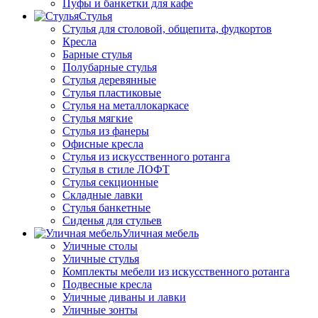
Пуфы и банкетки для кафе
Стулья
Стулья для столовой, общепита, фудкортов
Кресла
Барные стулья
Полубарные стулья
Стулья деревянные
Стулья пластиковые
Стулья на металлокаркасе
Стулья мягкие
Стулья из фанеры
Офисные кресла
Стулья из искусственного ротанга
Стулья в стиле ЛОФТ
Стулья секционные
Складные лавки
Стулья банкетные
Сиденья для стульев
Уличная мебель
Уличные столы
Уличные стулья
Комплекты мебели из искусственного ротанга
Подвесные кресла
Уличные диваны и лавки
Уличные зонты