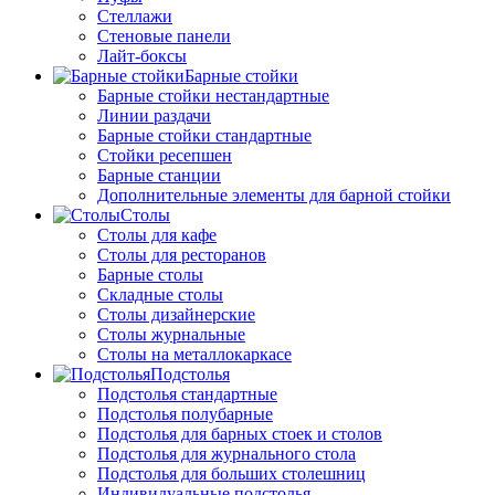
Стеллажи
Стеновые панели
Лайт-боксы
Барные стойки
Барные стойки нестандартные
Линии раздачи
Барные стойки стандартные
Стойки ресепшен
Барные станции
Дополнительные элементы для барной стойки
Столы
Столы для кафе
Столы для ресторанов
Барные столы
Складные столы
Столы дизайнерские
Столы журнальные
Столы на металлокаркасе
Подстолья
Подстолья стандартные
Подстолья полубарные
Подстолья для барных стоек и столов
Подстолья для журнального стола
Подстолья для больших столешниц
Индивидуальные подстолья