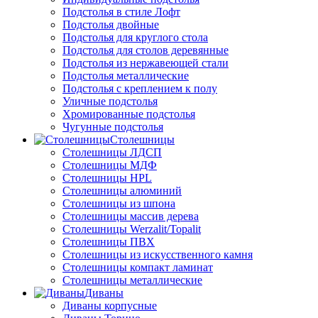
Подстолья в стиле Лофт
Подстолья двойные
Подстолья для круглого стола
Подстолья для столов деревянные
Подстолья из нержавеющей стали
Подстолья металлические
Подстолья с креплением к полу
Уличные подстолья
Хромированные подстолья
Чугунные подстолья
Столешницы
Столешницы ЛДСП
Столешницы МДФ
Столешницы HPL
Столешницы алюминий
Столешницы из шпона
Столешницы массив дерева
Столешницы Werzalit/Topalit
Столешницы ПВХ
Столешницы из искусственного камня
Столешницы компакт ламинат
Столешницы металлические
Диваны
Диваны корпусные