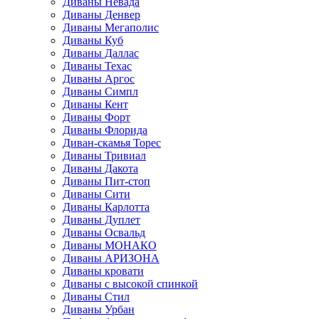
Диваны Невада
Диваны Денвер
Диваны Мегаполис
Диваны Куб
Диваны Даллас
Диваны Техас
Диваны Аргос
Диваны Симпл
Диваны Кент
Диваны Форт
Диваны Флорида
Диван-скамья Торес
Диваны Тривиал
Диваны Дакота
Диваны Пит-стоп
Диваны Сити
Диваны Карлотта
Диваны Дуплет
Диваны Освальд
Диваны МОНАКО
Диваны АРИЗОНА
Диваны кровати
Диваны с высокой спинкой
Диваны Стил
Диваны Урбан