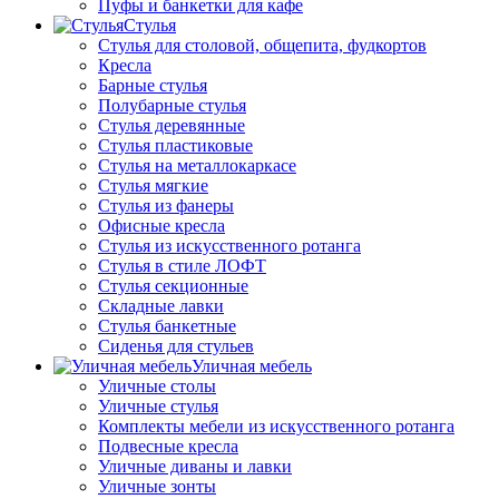
Пуфы и банкетки для кафе
Стулья
Стулья для столовой, общепита, фудкортов
Кресла
Барные стулья
Полубарные стулья
Стулья деревянные
Стулья пластиковые
Стулья на металлокаркасе
Стулья мягкие
Стулья из фанеры
Офисные кресла
Стулья из искусственного ротанга
Стулья в стиле ЛОФТ
Стулья секционные
Складные лавки
Стулья банкетные
Сиденья для стульев
Уличная мебель
Уличные столы
Уличные стулья
Комплекты мебели из искусственного ротанга
Подвесные кресла
Уличные диваны и лавки
Уличные зонты