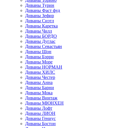
Диваны Торино
Диваны Турин
Диваны Фаст фуд
Диваны Зефир
Диваны Сиэтл
Диваны Каретка
Диваны Чилл
Диваны БОРДО
Диваны Дуглас
Диваны Севастьян
Диваны Шон
Диваны Бэрри
Диваны Море
Диваны НОРМАН
Диваны ХИЛС
Диваны Честер
Диваны Анна
Диваны Барни
Диваны Мока
Диваны Винтаж
Диваны МЮНХЕН
Диваны Лофт
Диваны ЛИОН
Диваны Гениус
Диваны Бостон