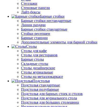
Стеллажи
Стеновые панели
Лайт-боксы
Барные стойки
Барные стойки нестандартные
Линии раздачи
Барные стойки стандартные
Стойки ресепшен
Барные станции
Дополнительные элементы для барной стойки
Столы
Столы для кафе
Столы для ресторанов
Барные столы
Складные столы
Столы дизайнерские
Столы журнальные
Столы на металлокаркасе
Подстолья
Подстолья стандартные
Подстолья полубарные
Подстолья для барных стоек и столов
Подстолья для журнального стола
Подстолья для больших столешниц
Индивидуальные подстолья