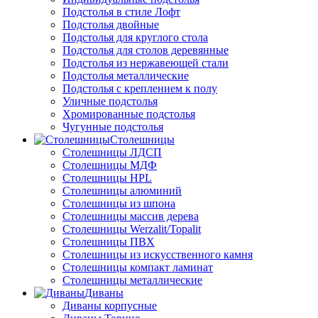
Подстолья в стиле Лофт
Подстолья двойные
Подстолья для круглого стола
Подстолья для столов деревянные
Подстолья из нержавеющей стали
Подстолья металлические
Подстолья с креплением к полу
Уличные подстолья
Хромированные подстолья
Чугунные подстолья
Столешницы
Столешницы ЛДСП
Столешницы МДФ
Столешницы HPL
Столешницы алюминий
Столешницы из шпона
Столешницы массив дерева
Столешницы Werzalit/Topalit
Столешницы ПВХ
Столешницы из искусственного камня
Столешницы компакт ламинат
Столешницы металлические
Диваны
Диваны корпусные