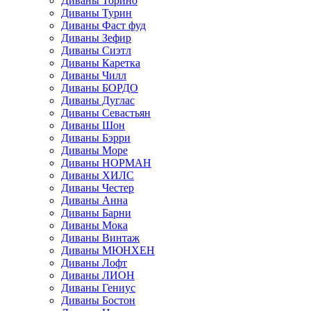
Диваны Торино
Диваны Турин
Диваны Фаст фуд
Диваны Зефир
Диваны Сиэтл
Диваны Каретка
Диваны Чилл
Диваны БОРДО
Диваны Дуглас
Диваны Севастьян
Диваны Шон
Диваны Бэрри
Диваны Море
Диваны НОРМАН
Диваны ХИЛС
Диваны Честер
Диваны Анна
Диваны Барни
Диваны Мока
Диваны Винтаж
Диваны МЮНХЕН
Диваны Лофт
Диваны ЛИОН
Диваны Гениус
Диваны Бостон