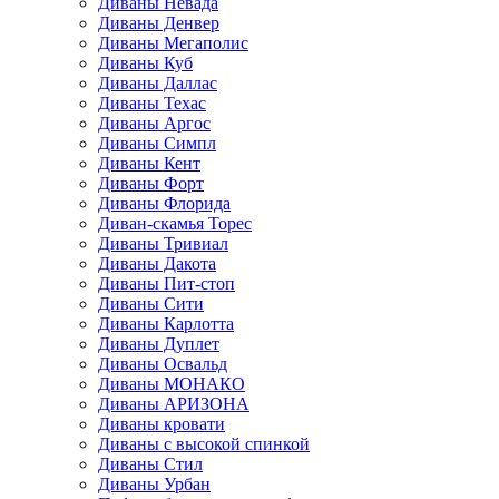
Диваны Невада
Диваны Денвер
Диваны Мегаполис
Диваны Куб
Диваны Даллас
Диваны Техас
Диваны Аргос
Диваны Симпл
Диваны Кент
Диваны Форт
Диваны Флорида
Диван-скамья Торес
Диваны Тривиал
Диваны Дакота
Диваны Пит-стоп
Диваны Сити
Диваны Карлотта
Диваны Дуплет
Диваны Освальд
Диваны МОНАКО
Диваны АРИЗОНА
Диваны кровати
Диваны с высокой спинкой
Диваны Стил
Диваны Урбан