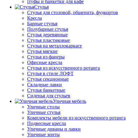
Пуфы и банкетки для кафе
Стулья
Стулья для столовой, общепита, фудкортов
Кресла
Барные стулья
Полубарные стулья
Стулья деревянные
Стулья пластиковые
Стулья на металлокаркасе
Стулья мягкие
Стулья из фанеры
Офисные кресла
Стулья из искусственного ротанга
Стулья в стиле ЛОФТ
Стулья секционные
Складные лавки
Стулья банкетные
Сиденья для стульев
Уличная мебель
Уличные столы
Уличные стулья
Комплекты мебели из искусственного ротанга
Подвесные кресла
Уличные диваны и лавки
Уличные зонты