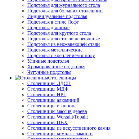
Подстолья для журнального стола
Подстолья для больших столешниц
Индивидуальные подстолья
Подстолья в стиле Лофт
Подстолья двойные
Подстолья для круглого стола
Подстолья для столов деревянные
Подстолья из нержавеющей стали
Подстолья металлические
Подстолья с креплением к полу
Уличные подстолья
Хромированные подстолья
Чугунные подстолья
Столешницы
Столешницы ЛДСП
Столешницы МДФ
Столешницы HPL
Столешницы алюминий
Столешницы из шпона
Столешницы массив дерева
Столешницы Werzalit/Topalit
Столешницы ПВХ
Столешницы из искусственного камня
Столешницы компакт ламинат