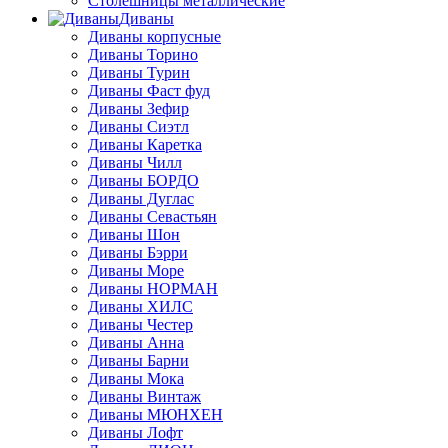
Столешницы металлические
Диваны
Диваны корпусные
Диваны Торино
Диваны Турин
Диваны Фаст фуд
Диваны Зефир
Диваны Сиэтл
Диваны Каретка
Диваны Чилл
Диваны БОРДО
Диваны Дуглас
Диваны Севастьян
Диваны Шон
Диваны Бэрри
Диваны Море
Диваны НОРМАН
Диваны ХИЛС
Диваны Честер
Диваны Анна
Диваны Барни
Диваны Мока
Диваны Винтаж
Диваны МЮНХЕН
Диваны Лофт