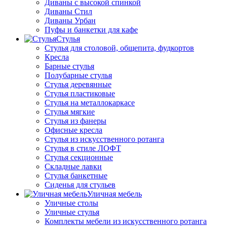
Диваны с высокой спинкой
Диваны Стил
Диваны Урбан
Пуфы и банкетки для кафе
Стулья
Стулья для столовой, общепита, фудкортов
Кресла
Барные стулья
Полубарные стулья
Стулья деревянные
Стулья пластиковые
Стулья на металлокаркасе
Стулья мягкие
Стулья из фанеры
Офисные кресла
Стулья из искусственного ротанга
Стулья в стиле ЛОФТ
Стулья секционные
Складные лавки
Стулья банкетные
Сиденья для стульев
Уличная мебель
Уличные столы
Уличные стулья
Комплекты мебели из искусственного ротанга