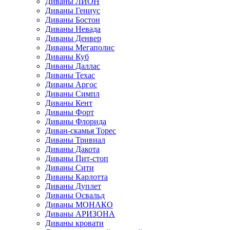
Диваны ЛИОН
Диваны Гениус
Диваны Бостон
Диваны Невада
Диваны Денвер
Диваны Мегаполис
Диваны Куб
Диваны Даллас
Диваны Техас
Диваны Аргос
Диваны Симпл
Диваны Кент
Диваны Форт
Диваны Флорида
Диван-скамья Торес
Диваны Тривиал
Диваны Дакота
Диваны Пит-стоп
Диваны Сити
Диваны Карлотта
Диваны Дуплет
Диваны Освальд
Диваны МОНАКО
Диваны АРИЗОНА
Диваны кровати