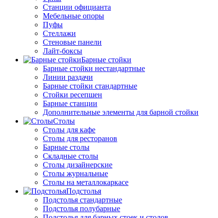
Станции официанта
Мебельные опоры
Пуфы
Стеллажи
Стеновые панели
Лайт-боксы
Барные стойки
Барные стойки нестандартные
Линии раздачи
Барные стойки стандартные
Стойки ресепшен
Барные станции
Дополнительные элементы для барной стойки
Столы
Столы для кафе
Столы для ресторанов
Барные столы
Складные столы
Столы дизайнерские
Столы журнальные
Столы на металлокаркасе
Подстолья
Подстолья стандартные
Подстолья полубарные
Подстолья для барных стоек и столов