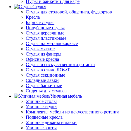
Пуфы и банкетки для кафе
Стулья
Стулья для столовой, общепита, фудкортов
Кресла
Барные стулья
Полубарные стулья
Стулья деревянные
Стулья пластиковые
Стулья на металлокаркасе
Стулья мягкие
Стулья из фанеры
Офисные кресла
Стулья из искусственного ротанга
Стулья в стиле ЛОФТ
Стулья секционные
Складные лавки
Стулья банкетные
Сиденья для стульев
Уличная мебель
Уличные столы
Уличные стулья
Комплекты мебели из искусственного ротанга
Подвесные кресла
Уличные диваны и лавки
Уличные зонты