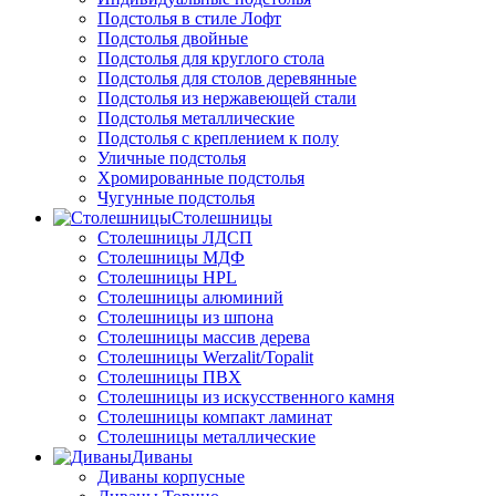
Подстолья в стиле Лофт
Подстолья двойные
Подстолья для круглого стола
Подстолья для столов деревянные
Подстолья из нержавеющей стали
Подстолья металлические
Подстолья с креплением к полу
Уличные подстолья
Хромированные подстолья
Чугунные подстолья
Столешницы
Столешницы ЛДСП
Столешницы МДФ
Столешницы HPL
Столешницы алюминий
Столешницы из шпона
Столешницы массив дерева
Столешницы Werzalit/Topalit
Столешницы ПВХ
Столешницы из искусственного камня
Столешницы компакт ламинат
Столешницы металлические
Диваны
Диваны корпусные