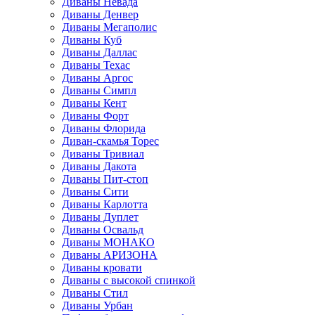
Диваны Невада
Диваны Денвер
Диваны Мегаполис
Диваны Куб
Диваны Даллас
Диваны Техас
Диваны Аргос
Диваны Симпл
Диваны Кент
Диваны Форт
Диваны Флорида
Диван-скамья Торес
Диваны Тривиал
Диваны Дакота
Диваны Пит-стоп
Диваны Сити
Диваны Карлотта
Диваны Дуплет
Диваны Освальд
Диваны МОНАКО
Диваны АРИЗОНА
Диваны кровати
Диваны с высокой спинкой
Диваны Стил
Диваны Урбан