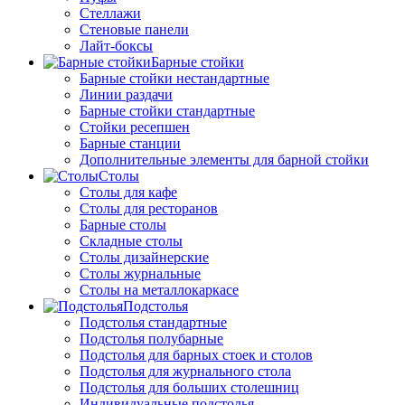
Стеллажи
Стеновые панели
Лайт-боксы
Барные стойки
Барные стойки нестандартные
Линии раздачи
Барные стойки стандартные
Стойки ресепшен
Барные станции
Дополнительные элементы для барной стойки
Столы
Столы для кафе
Столы для ресторанов
Барные столы
Складные столы
Столы дизайнерские
Столы журнальные
Столы на металлокаркасе
Подстолья
Подстолья стандартные
Подстолья полубарные
Подстолья для барных стоек и столов
Подстолья для журнального стола
Подстолья для больших столешниц
Индивидуальные подстолья