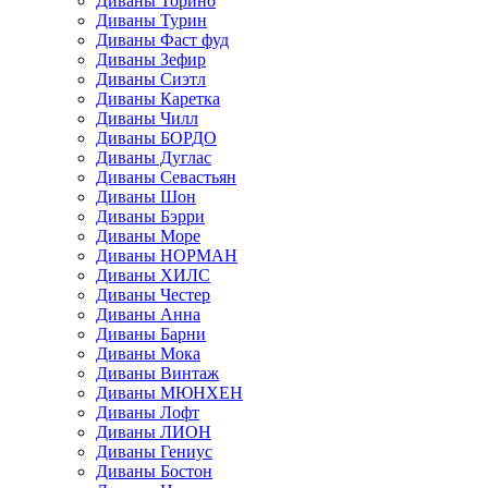
Диваны Торино
Диваны Турин
Диваны Фаст фуд
Диваны Зефир
Диваны Сиэтл
Диваны Каретка
Диваны Чилл
Диваны БОРДО
Диваны Дуглас
Диваны Севастьян
Диваны Шон
Диваны Бэрри
Диваны Море
Диваны НОРМАН
Диваны ХИЛС
Диваны Честер
Диваны Анна
Диваны Барни
Диваны Мока
Диваны Винтаж
Диваны МЮНХЕН
Диваны Лофт
Диваны ЛИОН
Диваны Гениус
Диваны Бостон