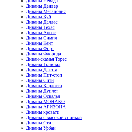
Диваны Невада
Диваны Денвер
Диваны Мегаполис
Диваны Куб
Диваны Даллас
Диваны Техас
Диваны Аргос
Диваны Симпл
Диваны Кент
Диваны Форт
Диваны Флорида
Диван-скамья Торес
Диваны Тривиал
Диваны Дакота
Диваны Пит-стоп
Диваны Сити
Диваны Карлотта
Диваны Дуплет
Диваны Освальд
Диваны МОНАКО
Диваны АРИЗОНА
Диваны кровати
Диваны с высокой спинкой
Диваны Стил
Диваны Урбан