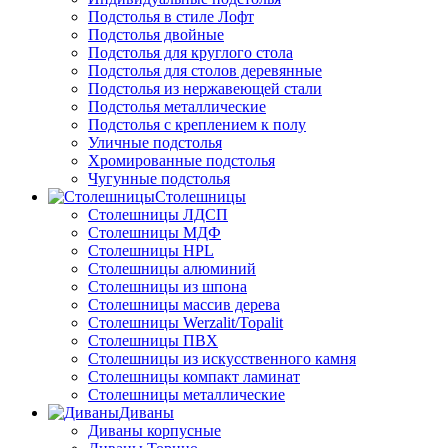
Подстолья в стиле Лофт
Подстолья двойные
Подстолья для круглого стола
Подстолья для столов деревянные
Подстолья из нержавеющей стали
Подстолья металлические
Подстолья с креплением к полу
Уличные подстолья
Хромированные подстолья
Чугунные подстолья
Столешницы
Столешницы ЛДСП
Столешницы МДФ
Столешницы HPL
Столешницы алюминий
Столешницы из шпона
Столешницы массив дерева
Столешницы Werzalit/Topalit
Столешницы ПВХ
Столешницы из искусственного камня
Столешницы компакт ламинат
Столешницы металлические
Диваны
Диваны корпусные