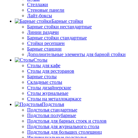
Стеллажи
Стеновые панели
Лайт-боксы
Барные стойки
Барные стойки нестандартные
Линии раздачи
Барные стойки стандартные
Стойки ресепшен
Барные станции
Дополнительные элементы для барной стойки
Столы
Столы для кафе
Столы для ресторанов
Барные столы
Складные столы
Столы дизайнерские
Столы журнальные
Столы на металлокаркасе
Подстолья
Подстолья стандартные
Подстолья полубарные
Подстолья для барных стоек и столов
Подстолья для журнального стола
Подстолья для больших столешниц
Индивидуальные подстолья