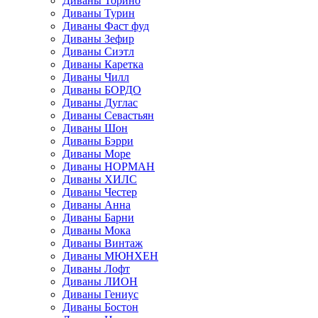
Диваны Торино
Диваны Турин
Диваны Фаст фуд
Диваны Зефир
Диваны Сиэтл
Диваны Каретка
Диваны Чилл
Диваны БОРДО
Диваны Дуглас
Диваны Севастьян
Диваны Шон
Диваны Бэрри
Диваны Море
Диваны НОРМАН
Диваны ХИЛС
Диваны Честер
Диваны Анна
Диваны Барни
Диваны Мока
Диваны Винтаж
Диваны МЮНХЕН
Диваны Лофт
Диваны ЛИОН
Диваны Гениус
Диваны Бостон