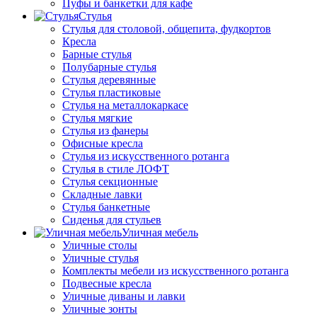
Пуфы и банкетки для кафе
Стулья
Стулья для столовой, общепита, фудкортов
Кресла
Барные стулья
Полубарные стулья
Стулья деревянные
Стулья пластиковые
Стулья на металлокаркасе
Стулья мягкие
Стулья из фанеры
Офисные кресла
Стулья из искусственного ротанга
Стулья в стиле ЛОФТ
Стулья секционные
Складные лавки
Стулья банкетные
Сиденья для стульев
Уличная мебель
Уличные столы
Уличные стулья
Комплекты мебели из искусственного ротанга
Подвесные кресла
Уличные диваны и лавки
Уличные зонты