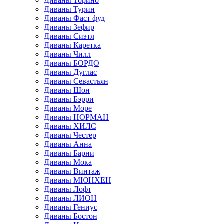
Диваны Торино
Диваны Турин
Диваны Фаст фуд
Диваны Зефир
Диваны Сиэтл
Диваны Каретка
Диваны Чилл
Диваны БОРДО
Диваны Дуглас
Диваны Севастьян
Диваны Шон
Диваны Бэрри
Диваны Море
Диваны НОРМАН
Диваны ХИЛС
Диваны Честер
Диваны Анна
Диваны Барни
Диваны Мока
Диваны Винтаж
Диваны МЮНХЕН
Диваны Лофт
Диваны ЛИОН
Диваны Гениус
Диваны Бостон