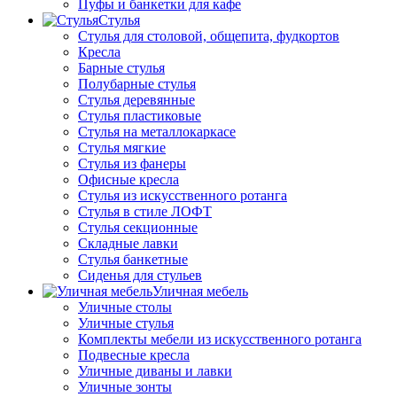
Пуфы и банкетки для кафе
Стулья
Стулья для столовой, общепита, фудкортов
Кресла
Барные стулья
Полубарные стулья
Стулья деревянные
Стулья пластиковые
Стулья на металлокаркасе
Стулья мягкие
Стулья из фанеры
Офисные кресла
Стулья из искусственного ротанга
Стулья в стиле ЛОФТ
Стулья секционные
Складные лавки
Стулья банкетные
Сиденья для стульев
Уличная мебель
Уличные столы
Уличные стулья
Комплекты мебели из искусственного ротанга
Подвесные кресла
Уличные диваны и лавки
Уличные зонты