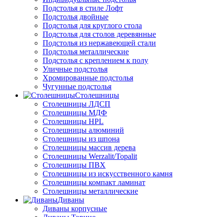
Подстолья в стиле Лофт
Подстолья двойные
Подстолья для круглого стола
Подстолья для столов деревянные
Подстолья из нержавеющей стали
Подстолья металлические
Подстолья с креплением к полу
Уличные подстолья
Хромированные подстолья
Чугунные подстолья
Столешницы
Столешницы ЛДСП
Столешницы МДФ
Столешницы HPL
Столешницы алюминий
Столешницы из шпона
Столешницы массив дерева
Столешницы Werzalit/Topalit
Столешницы ПВХ
Столешницы из искусственного камня
Столешницы компакт ламинат
Столешницы металлические
Диваны
Диваны корпусные