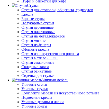
Пуфы и банкетки для кафе
Стулья
Стулья для столовой, общепита, фудкортов
Кресла
Барные стулья
Полубарные стулья
Стулья деревянные
Стулья пластиковые
Стулья на металлокаркасе
Стулья мягкие
Стулья из фанеры
Офисные кресла
Стулья из искусственного ротанга
Стулья в стиле ЛОФТ
Стулья секционные
Складные лавки
Стулья банкетные
Сиденья для стульев
Уличная мебель
Уличные столы
Уличные стулья
Комплекты мебели из искусственного ротанга
Подвесные кресла
Уличные диваны и лавки
Уличные зонты