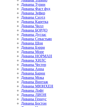
Диваны Торино
Диваны Турин
Диваны Фаст фуд
Диваны Зефир
Диваны Сиэтл
Диваны Каретка
Диваны Чилл
Диваны БОРДО
Диваны Дуглас
Диваны Севастьян
Диваны Шон
Диваны Бэрри
Диваны Море
Диваны НОРМАН
Диваны ХИЛС
Диваны Честер
Диваны Анна
Диваны Барни
Диваны Мока
Диваны Винтаж
Диваны МЮНХЕН
Диваны Лофт
Диваны ЛИОН
Диваны Гениус
Диваны Бостон