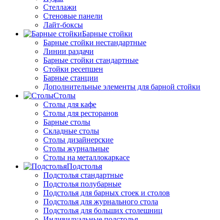
Стеллажи
Стеновые панели
Лайт-боксы
Барные стойки
Барные стойки нестандартные
Линии раздачи
Барные стойки стандартные
Стойки ресепшен
Барные станции
Дополнительные элементы для барной стойки
Столы
Столы для кафе
Столы для ресторанов
Барные столы
Складные столы
Столы дизайнерские
Столы журнальные
Столы на металлокаркасе
Подстолья
Подстолья стандартные
Подстолья полубарные
Подстолья для барных стоек и столов
Подстолья для журнального стола
Подстолья для больших столешниц
Индивидуальные подстолья