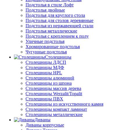
Подстолья в стиле Лофт
Подстолья двойные
Подстолья для круглого стола
Подстолья для столов деревянные
Подстолья из нержавеющей стали
Подстолья металлические
Подстолья с креплением к полу
Уличные подстолья
Хромированные подстолья
Чугунные подстолья
Столешницы
Столешницы ЛДСП
Столешницы МДФ
Столешницы HPL
Столешницы алюминий
Столешницы из шпона
Столешницы массив дерева
Столешницы Werzalit/Topalit
Столешницы ПВХ
Столешницы из искусственного камня
Столешницы компакт ламинат
Столешницы металлические
Диваны
Диваны корпусные