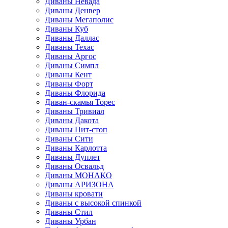
Диваны Невада
Диваны Денвер
Диваны Мегаполис
Диваны Куб
Диваны Даллас
Диваны Техас
Диваны Аргос
Диваны Симпл
Диваны Кент
Диваны Форт
Диваны Флорида
Диван-скамья Торес
Диваны Тривиал
Диваны Дакота
Диваны Пит-стоп
Диваны Сити
Диваны Карлотта
Диваны Дуплет
Диваны Освальд
Диваны МОНАКО
Диваны АРИЗОНА
Диваны кровати
Диваны с высокой спинкой
Диваны Стил
Диваны Урбан