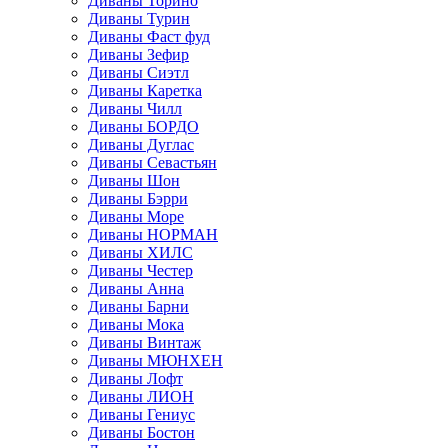
Диваны Торино
Диваны Турин
Диваны Фаст фуд
Диваны Зефир
Диваны Сиэтл
Диваны Каретка
Диваны Чилл
Диваны БОРДО
Диваны Дуглас
Диваны Севастьян
Диваны Шон
Диваны Бэрри
Диваны Море
Диваны НОРМАН
Диваны ХИЛС
Диваны Честер
Диваны Анна
Диваны Барни
Диваны Мока
Диваны Винтаж
Диваны МЮНХЕН
Диваны Лофт
Диваны ЛИОН
Диваны Гениус
Диваны Бостон