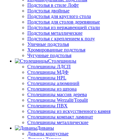
Подстолья в стиле Лофт
Подстолья двойные
Подстолья для круглого стола
Подстолья для столов деревянные
Подстолья из нержавеющей стали
Подстолья металлические
Подстолья с креплением к полу
Уличные подстолья
Хромированные подстолья
Чугунные подстолья
Столешницы
Столешницы ЛДСП
Столешницы МДФ
Столешницы HPL
Столешницы алюминий
Столешницы из шпона
Столешницы массив дерева
Столешницы Werzalit/Topalit
Столешницы ПВХ
Столешницы из искусственного камня
Столешницы компакт ламинат
Столешницы металлические
Диваны
Диваны корпусные