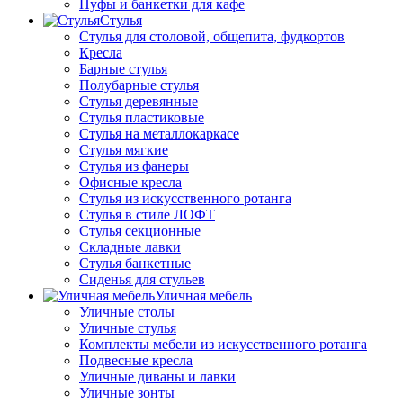
Пуфы и банкетки для кафе
Стулья
Стулья для столовой, общепита, фудкортов
Кресла
Барные стулья
Полубарные стулья
Стулья деревянные
Стулья пластиковые
Стулья на металлокаркасе
Стулья мягкие
Стулья из фанеры
Офисные кресла
Стулья из искусственного ротанга
Стулья в стиле ЛОФТ
Стулья секционные
Складные лавки
Стулья банкетные
Сиденья для стульев
Уличная мебель
Уличные столы
Уличные стулья
Комплекты мебели из искусственного ротанга
Подвесные кресла
Уличные диваны и лавки
Уличные зонты