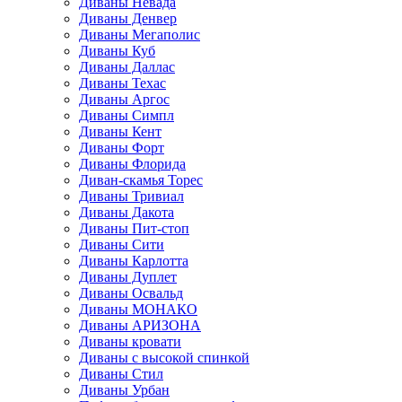
Диваны Невада
Диваны Денвер
Диваны Мегаполис
Диваны Куб
Диваны Даллас
Диваны Техас
Диваны Аргос
Диваны Симпл
Диваны Кент
Диваны Форт
Диваны Флорида
Диван-скамья Торес
Диваны Тривиал
Диваны Дакота
Диваны Пит-стоп
Диваны Сити
Диваны Карлотта
Диваны Дуплет
Диваны Освальд
Диваны МОНАКО
Диваны АРИЗОНА
Диваны кровати
Диваны с высокой спинкой
Диваны Стил
Диваны Урбан