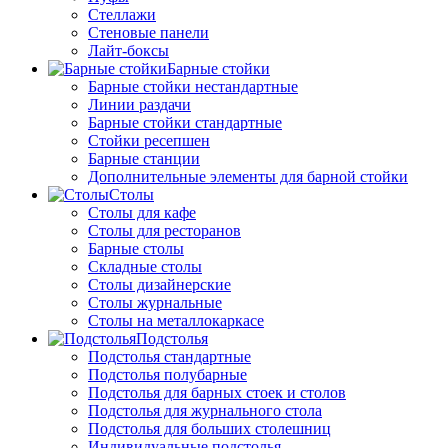
Стеллажи
Стеновые панели
Лайт-боксы
Барные стойки
Барные стойки нестандартные
Линии раздачи
Барные стойки стандартные
Стойки ресепшен
Барные станции
Дополнительные элементы для барной стойки
Столы
Столы для кафе
Столы для ресторанов
Барные столы
Складные столы
Столы дизайнерские
Столы журнальные
Столы на металлокаркасе
Подстолья
Подстолья стандартные
Подстолья полубарные
Подстолья для барных стоек и столов
Подстолья для журнального стола
Подстолья для больших столешниц
Индивидуальные подстолья