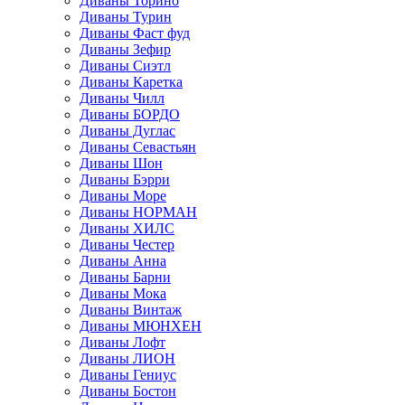
Диваны Торино
Диваны Турин
Диваны Фаст фуд
Диваны Зефир
Диваны Сиэтл
Диваны Каретка
Диваны Чилл
Диваны БОРДО
Диваны Дуглас
Диваны Севастьян
Диваны Шон
Диваны Бэрри
Диваны Море
Диваны НОРМАН
Диваны ХИЛС
Диваны Честер
Диваны Анна
Диваны Барни
Диваны Мока
Диваны Винтаж
Диваны МЮНХЕН
Диваны Лофт
Диваны ЛИОН
Диваны Гениус
Диваны Бостон