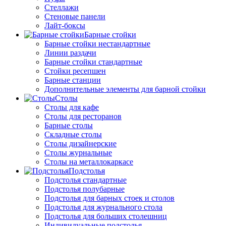
Стеллажи
Стеновые панели
Лайт-боксы
Барные стойки
Барные стойки нестандартные
Линии раздачи
Барные стойки стандартные
Стойки ресепшен
Барные станции
Дополнительные элементы для барной стойки
Столы
Столы для кафе
Столы для ресторанов
Барные столы
Складные столы
Столы дизайнерские
Столы журнальные
Столы на металлокаркасе
Подстолья
Подстолья стандартные
Подстолья полубарные
Подстолья для барных стоек и столов
Подстолья для журнального стола
Подстолья для больших столешниц
Индивидуальные подстолья