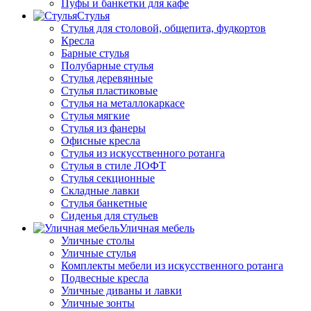
Пуфы и банкетки для кафе
Стулья
Стулья для столовой, общепита, фудкортов
Кресла
Барные стулья
Полубарные стулья
Стулья деревянные
Стулья пластиковые
Стулья на металлокаркасе
Стулья мягкие
Стулья из фанеры
Офисные кресла
Стулья из искусственного ротанга
Стулья в стиле ЛОФТ
Стулья секционные
Складные лавки
Стулья банкетные
Сиденья для стульев
Уличная мебель
Уличные столы
Уличные стулья
Комплекты мебели из искусственного ротанга
Подвесные кресла
Уличные диваны и лавки
Уличные зонты