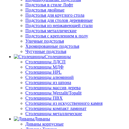
Подстолья в стиле Лофт
Подстолья двойные
Подстолья для круглого стола
Подстолья для столов деревянные
Подстолья из нержавеющей стали
Подстолья металлические
Подстолья с креплением к полу
Уличные подстолья
Хромированные подстолья
Чугунные подстолья
Столешницы
Столешницы ЛДСП
Столешницы МДФ
Столешницы HPL
Столешницы алюминий
Столешницы из шпона
Столешницы массив дерева
Столешницы Werzalit/Topalit
Столешницы ПВХ
Столешницы из искусственного камня
Столешницы компакт ламинат
Столешницы металлические
Диваны
Диваны корпусные