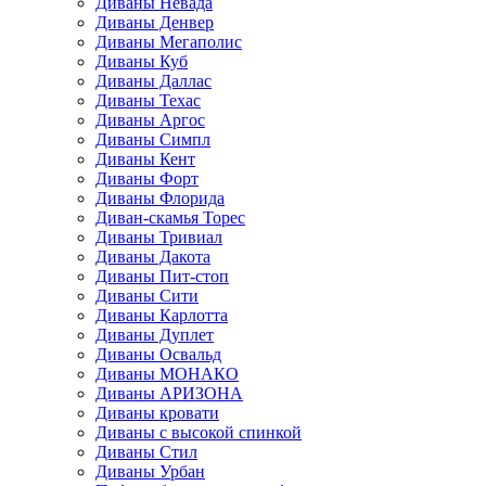
Диваны Невада
Диваны Денвер
Диваны Мегаполис
Диваны Куб
Диваны Даллас
Диваны Техас
Диваны Аргос
Диваны Симпл
Диваны Кент
Диваны Форт
Диваны Флорида
Диван-скамья Торес
Диваны Тривиал
Диваны Дакота
Диваны Пит-стоп
Диваны Сити
Диваны Карлотта
Диваны Дуплет
Диваны Освальд
Диваны МОНАКО
Диваны АРИЗОНА
Диваны кровати
Диваны с высокой спинкой
Диваны Стил
Диваны Урбан