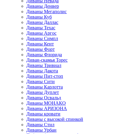
Диваны Невада
Диваны Денвер
Диваны Мегаполис
Диваны Куб
Диваны Даллас
Диваны Техас
Диваны Аргос
Диваны Симпл
Диваны Кент
Диваны Форт
Диваны Флорида
Диван-скамья Торес
Диваны Тривиал
Диваны Дакота
Диваны Пит-стоп
Диваны Сити
Диваны Карлотта
Диваны Дуплет
Диваны Освальд
Диваны МОНАКО
Диваны АРИЗОНА
Диваны кровати
Диваны с высокой спинкой
Диваны Стил
Диваны Урбан