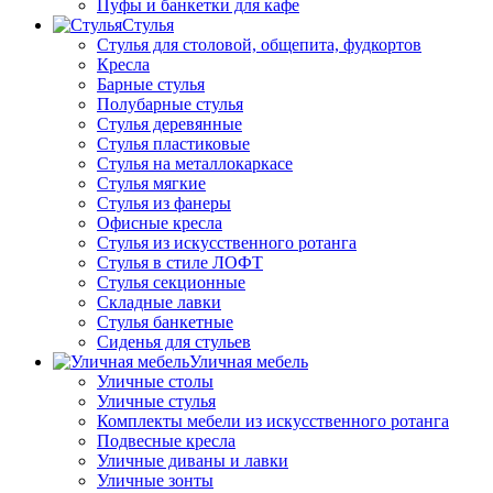
Пуфы и банкетки для кафе
Стулья
Стулья для столовой, общепита, фудкортов
Кресла
Барные стулья
Полубарные стулья
Стулья деревянные
Стулья пластиковые
Стулья на металлокаркасе
Стулья мягкие
Стулья из фанеры
Офисные кресла
Стулья из искусственного ротанга
Стулья в стиле ЛОФТ
Стулья секционные
Складные лавки
Стулья банкетные
Сиденья для стульев
Уличная мебель
Уличные столы
Уличные стулья
Комплекты мебели из искусственного ротанга
Подвесные кресла
Уличные диваны и лавки
Уличные зонты