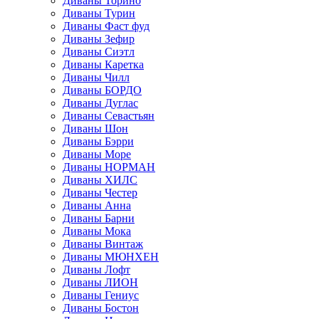
Диваны Торино
Диваны Турин
Диваны Фаст фуд
Диваны Зефир
Диваны Сиэтл
Диваны Каретка
Диваны Чилл
Диваны БОРДО
Диваны Дуглас
Диваны Севастьян
Диваны Шон
Диваны Бэрри
Диваны Море
Диваны НОРМАН
Диваны ХИЛС
Диваны Честер
Диваны Анна
Диваны Барни
Диваны Мока
Диваны Винтаж
Диваны МЮНХЕН
Диваны Лофт
Диваны ЛИОН
Диваны Гениус
Диваны Бостон