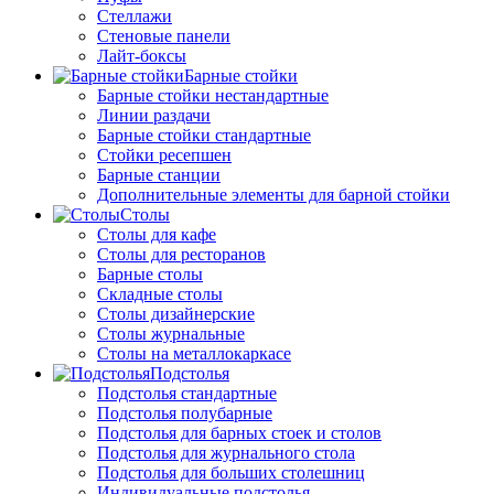
Стеллажи
Стеновые панели
Лайт-боксы
Барные стойки
Барные стойки нестандартные
Линии раздачи
Барные стойки стандартные
Стойки ресепшен
Барные станции
Дополнительные элементы для барной стойки
Столы
Столы для кафе
Столы для ресторанов
Барные столы
Складные столы
Столы дизайнерские
Столы журнальные
Столы на металлокаркасе
Подстолья
Подстолья стандартные
Подстолья полубарные
Подстолья для барных стоек и столов
Подстолья для журнального стола
Подстолья для больших столешниц
Индивидуальные подстолья