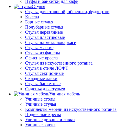
Пуфы и банкетки для кафе
Стулья
Стулья для столовой, общепита, фудкортов
Кресла
Барные стулья
Полубарные стулья
Стулья деревянные
Стулья пластиковые
Стулья на металлокаркасе
Стулья мягкие
Стулья из фанеры
Офисные кресла
Стулья из искусственного ротанга
Стулья в стиле ЛОФТ
Стулья секционные
Складные лавки
Стулья банкетные
Сиденья для стульев
Уличная мебель
Уличные столы
Уличные стулья
Комплекты мебели из искусственного ротанга
Подвесные кресла
Уличные диваны и лавки
Уличные зонты