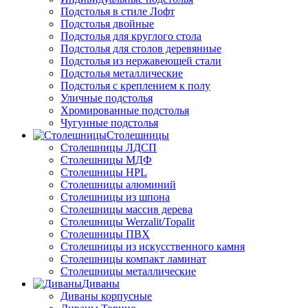
Подстолья в стиле Лофт
Подстолья двойные
Подстолья для круглого стола
Подстолья для столов деревянные
Подстолья из нержавеющей стали
Подстолья металлические
Подстолья с креплением к полу
Уличные подстолья
Хромированные подстолья
Чугунные подстолья
Столешницы
Столешницы ЛДСП
Столешницы МДФ
Столешницы HPL
Столешницы алюминий
Столешницы из шпона
Столешницы массив дерева
Столешницы Werzalit/Topalit
Столешницы ПВХ
Столешницы из искусственного камня
Столешницы компакт ламинат
Столешницы металлические
Диваны
Диваны корпусные