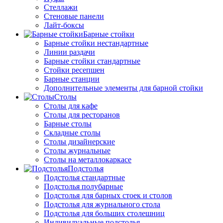
Стеллажи
Стеновые панели
Лайт-боксы
Барные стойки
Барные стойки нестандартные
Линии раздачи
Барные стойки стандартные
Стойки ресепшен
Барные станции
Дополнительные элементы для барной стойки
Столы
Столы для кафе
Столы для ресторанов
Барные столы
Складные столы
Столы дизайнерские
Столы журнальные
Столы на металлокаркасе
Подстолья
Подстолья стандартные
Подстолья полубарные
Подстолья для барных стоек и столов
Подстолья для журнального стола
Подстолья для больших столешниц
Индивидуальные подстолья