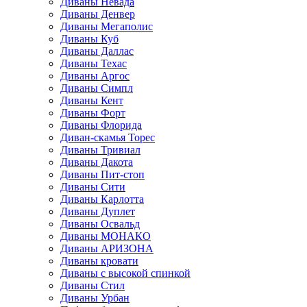
Диваны Невада
Диваны Денвер
Диваны Мегаполис
Диваны Куб
Диваны Даллас
Диваны Техас
Диваны Аргос
Диваны Симпл
Диваны Кент
Диваны Форт
Диваны Флорида
Диван-скамья Торес
Диваны Тривиал
Диваны Дакота
Диваны Пит-стоп
Диваны Сити
Диваны Карлотта
Диваны Дуплет
Диваны Освальд
Диваны МОНАКО
Диваны АРИЗОНА
Диваны кровати
Диваны с высокой спинкой
Диваны Стил
Диваны Урбан