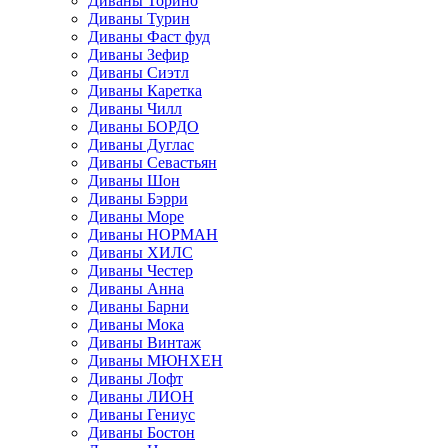
Диваны Торино
Диваны Турин
Диваны Фаст фуд
Диваны Зефир
Диваны Сиэтл
Диваны Каретка
Диваны Чилл
Диваны БОРДО
Диваны Дуглас
Диваны Севастьян
Диваны Шон
Диваны Бэрри
Диваны Море
Диваны НОРМАН
Диваны ХИЛС
Диваны Честер
Диваны Анна
Диваны Барни
Диваны Мока
Диваны Винтаж
Диваны МЮНХЕН
Диваны Лофт
Диваны ЛИОН
Диваны Гениус
Диваны Бостон