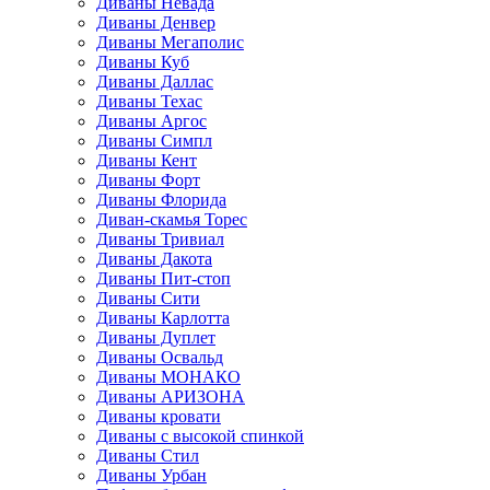
Диваны Невада
Диваны Денвер
Диваны Мегаполис
Диваны Куб
Диваны Даллас
Диваны Техас
Диваны Аргос
Диваны Симпл
Диваны Кент
Диваны Форт
Диваны Флорида
Диван-скамья Торес
Диваны Тривиал
Диваны Дакота
Диваны Пит-стоп
Диваны Сити
Диваны Карлотта
Диваны Дуплет
Диваны Освальд
Диваны МОНАКО
Диваны АРИЗОНА
Диваны кровати
Диваны с высокой спинкой
Диваны Стил
Диваны Урбан