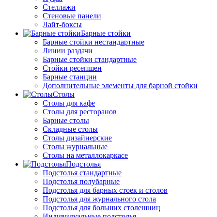
Стеллажи
Стеновые панели
Лайт-боксы
Барные стойки
Барные стойки нестандартные
Линии раздачи
Барные стойки стандартные
Стойки ресепшен
Барные станции
Дополнительные элементы для барной стойки
Столы
Столы для кафе
Столы для ресторанов
Барные столы
Складные столы
Столы дизайнерские
Столы журнальные
Столы на металлокаркасе
Подстолья
Подстолья стандартные
Подстолья полубарные
Подстолья для барных стоек и столов
Подстолья для журнального стола
Подстолья для больших столешниц
Индивидуальные подстолья