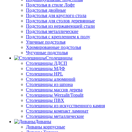
Подстолья в стиле Лофт
Подстолья двойные
Подстолья для круглого стола
Подстолья для столов деревянные
Подстолья из нержавеющей стали
Подстолья металлические
Подстолья с креплением к полу
Уличные подстолья
Хромированные подстолья
Чугунные подстолья
Столешницы
Столешницы ЛДСП
Столешницы МДФ
Столешницы HPL
Столешницы алюминий
Столешницы из шпона
Столешницы массив дерева
Столешницы Werzalit/Topalit
Столешницы ПВХ
Столешницы из искусственного камня
Столешницы компакт ламинат
Столешницы металлические
Диваны
Диваны корпусные