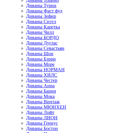
Диваны Торино
Диваны Турин
Диваны Фаст фуд
Диваны Зефир
Диваны Сиэтл
Диваны Каретка
Диваны Чилл
Диваны БОРДО
Диваны Дуглас
Диваны Севастьян
Диваны Шон
Диваны Бэрри
Диваны Море
Диваны НОРМАН
Диваны ХИЛС
Диваны Честер
Диваны Анна
Диваны Барни
Диваны Мока
Диваны Винтаж
Диваны МЮНХЕН
Диваны Лофт
Диваны ЛИОН
Диваны Гениус
Диваны Бостон