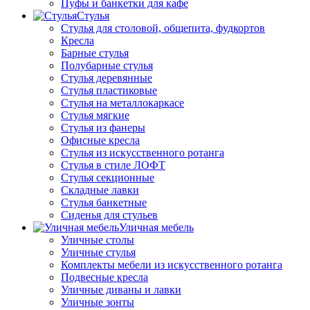
Пуфы и банкетки для кафе
Стулья
Стулья для столовой, общепита, фудкортов
Кресла
Барные стулья
Полубарные стулья
Стулья деревянные
Стулья пластиковые
Стулья на металлокаркасе
Стулья мягкие
Стулья из фанеры
Офисные кресла
Стулья из искусственного ротанга
Стулья в стиле ЛОФТ
Стулья секционные
Складные лавки
Стулья банкетные
Сиденья для стульев
Уличная мебель
Уличные столы
Уличные стулья
Комплекты мебели из искусственного ротанга
Подвесные кресла
Уличные диваны и лавки
Уличные зонты