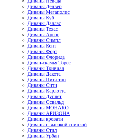
Диваны Невада
Диваны Денвер
Диваны Мегаполис
Диваны Куб
Диваны Даллас
Диваны Техас
Диваны Аргос
Диваны Симпл
Диваны Кент
Диваны Форт
Диваны Флорида
Диван-скамья Торес
Диваны Тривиал
Диваны Дакота
Диваны Пит-стоп
Диваны Сити
Диваны Карлотта
Диваны Дуплет
Диваны Освальд
Диваны МОНАКО
Диваны АРИЗОНА
Диваны кровати
Диваны с высокой спинкой
Диваны Стил
Диваны Урбан