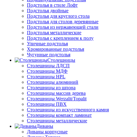
Подстолья в стиле Лофт
Подстолья двойные
Подстолья для круглого стола
Подстолья для столов деревянные
Подстолья из нержавеющей стали
Подстолья металлические
Подстолья с креплением к полу
Уличные подстолья
Хромированные подстолья
Чугунные подстолья
Столешницы
Столешницы ЛДСП
Столешницы МДФ
Столешницы HPL
Столешницы алюминий
Столешницы из шпона
Столешницы массив дерева
Столешницы Werzalit/Topalit
Столешницы ПВХ
Столешницы из искусственного камня
Столешницы компакт ламинат
Столешницы металлические
Диваны
Диваны корпусные