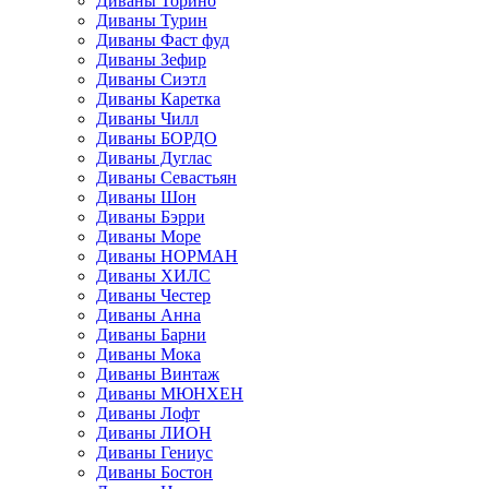
Диваны Торино
Диваны Турин
Диваны Фаст фуд
Диваны Зефир
Диваны Сиэтл
Диваны Каретка
Диваны Чилл
Диваны БОРДО
Диваны Дуглас
Диваны Севастьян
Диваны Шон
Диваны Бэрри
Диваны Море
Диваны НОРМАН
Диваны ХИЛС
Диваны Честер
Диваны Анна
Диваны Барни
Диваны Мока
Диваны Винтаж
Диваны МЮНХЕН
Диваны Лофт
Диваны ЛИОН
Диваны Гениус
Диваны Бостон