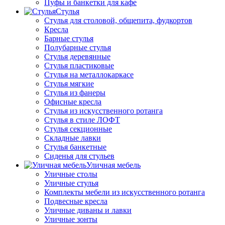
Пуфы и банкетки для кафе
Стулья
Стулья для столовой, общепита, фудкортов
Кресла
Барные стулья
Полубарные стулья
Стулья деревянные
Стулья пластиковые
Стулья на металлокаркасе
Стулья мягкие
Стулья из фанеры
Офисные кресла
Стулья из искусственного ротанга
Стулья в стиле ЛОФТ
Стулья секционные
Складные лавки
Стулья банкетные
Сиденья для стульев
Уличная мебель
Уличные столы
Уличные стулья
Комплекты мебели из искусственного ротанга
Подвесные кресла
Уличные диваны и лавки
Уличные зонты