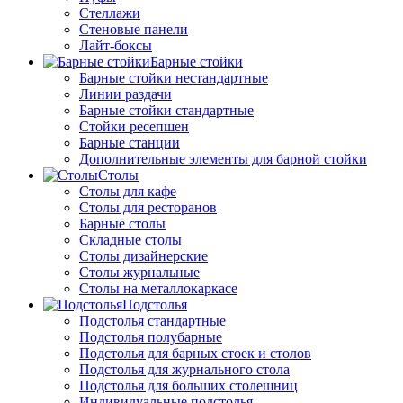
Стеллажи
Стеновые панели
Лайт-боксы
Барные стойки
Барные стойки нестандартные
Линии раздачи
Барные стойки стандартные
Стойки ресепшен
Барные станции
Дополнительные элементы для барной стойки
Столы
Столы для кафе
Столы для ресторанов
Барные столы
Складные столы
Столы дизайнерские
Столы журнальные
Столы на металлокаркасе
Подстолья
Подстолья стандартные
Подстолья полубарные
Подстолья для барных стоек и столов
Подстолья для журнального стола
Подстолья для больших столешниц
Индивидуальные подстолья