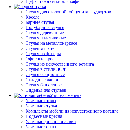
Пуфы и банкетки для кафе
Стулья
Стулья для столовой, общепита, фудкортов
Кресла
Барные стулья
Полубарные стулья
Стулья деревянные
Стулья пластиковые
Стулья на металлокаркасе
Стулья мягкие
Стулья из фанеры
Офисные кресла
Стулья из искусственного ротанга
Стулья в стиле ЛОФТ
Стулья секционные
Складные лавки
Стулья банкетные
Сиденья для стульев
Уличная мебель
Уличные столы
Уличные стулья
Комплекты мебели из искусственного ротанга
Подвесные кресла
Уличные диваны и лавки
Уличные зонты