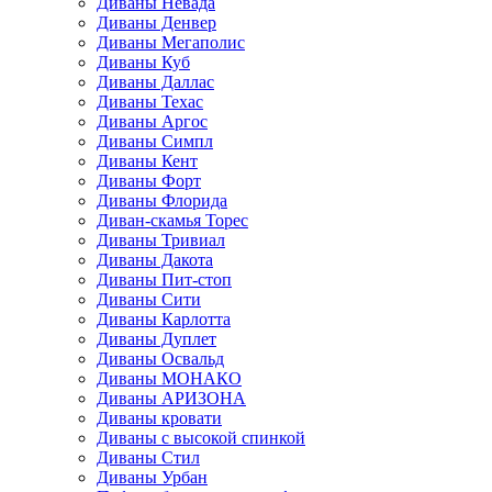
Диваны Невада
Диваны Денвер
Диваны Мегаполис
Диваны Куб
Диваны Даллас
Диваны Техас
Диваны Аргос
Диваны Симпл
Диваны Кент
Диваны Форт
Диваны Флорида
Диван-скамья Торес
Диваны Тривиал
Диваны Дакота
Диваны Пит-стоп
Диваны Сити
Диваны Карлотта
Диваны Дуплет
Диваны Освальд
Диваны МОНАКО
Диваны АРИЗОНА
Диваны кровати
Диваны с высокой спинкой
Диваны Стил
Диваны Урбан