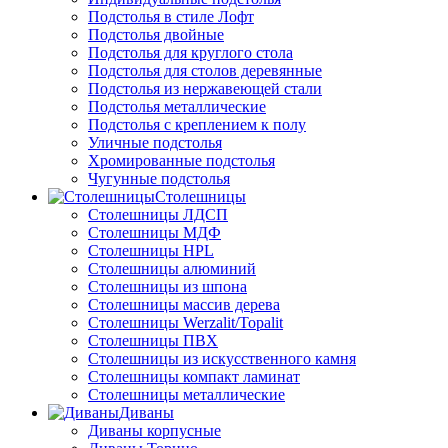
Подстолья в стиле Лофт
Подстолья двойные
Подстолья для круглого стола
Подстолья для столов деревянные
Подстолья из нержавеющей стали
Подстолья металлические
Подстолья с креплением к полу
Уличные подстолья
Хромированные подстолья
Чугунные подстолья
Столешницы
Столешницы ЛДСП
Столешницы МДФ
Столешницы HPL
Столешницы алюминий
Столешницы из шпона
Столешницы массив дерева
Столешницы Werzalit/Topalit
Столешницы ПВХ
Столешницы из искусственного камня
Столешницы компакт ламинат
Столешницы металлические
Диваны
Диваны корпусные