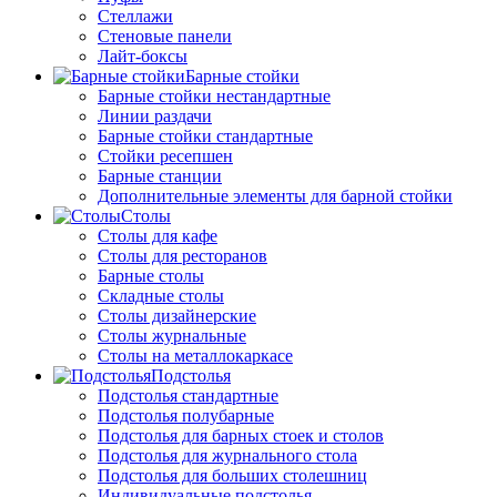
Стеллажи
Стеновые панели
Лайт-боксы
Барные стойки
Барные стойки нестандартные
Линии раздачи
Барные стойки стандартные
Стойки ресепшен
Барные станции
Дополнительные элементы для барной стойки
Столы
Столы для кафе
Столы для ресторанов
Барные столы
Складные столы
Столы дизайнерские
Столы журнальные
Столы на металлокаркасе
Подстолья
Подстолья стандартные
Подстолья полубарные
Подстолья для барных стоек и столов
Подстолья для журнального стола
Подстолья для больших столешниц
Индивидуальные подстолья