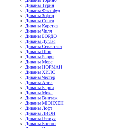
Диваны Торино
Диваны Турин
Диваны Фаст фуд
Диваны Зефир
Диваны Сиэтл
Диваны Каретка
Диваны Чилл
Диваны БОРДО
Диваны Дуглас
Диваны Севастьян
Диваны Шон
Диваны Бэрри
Диваны Море
Диваны НОРМАН
Диваны ХИЛС
Диваны Честер
Диваны Анна
Диваны Барни
Диваны Мока
Диваны Винтаж
Диваны МЮНХЕН
Диваны Лофт
Диваны ЛИОН
Диваны Гениус
Диваны Бостон