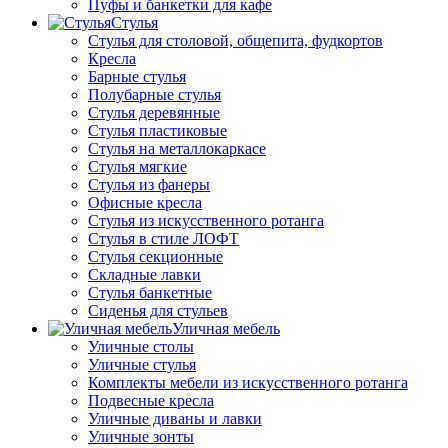
Пуфы и банкетки для кафе
Стулья
Стулья для столовой, общепита, фудкортов
Кресла
Барные стулья
Полубарные стулья
Стулья деревянные
Стулья пластиковые
Стулья на металлокаркасе
Стулья мягкие
Стулья из фанеры
Офисные кресла
Стулья из искусственного ротанга
Стулья в стиле ЛОФТ
Стулья секционные
Складные лавки
Стулья банкетные
Сиденья для стульев
Уличная мебель
Уличные столы
Уличные стулья
Комплекты мебели из искусственного ротанга
Подвесные кресла
Уличные диваны и лавки
Уличные зонты