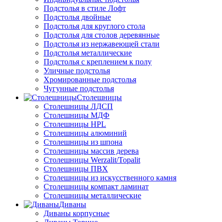
Подстолья в стиле Лофт
Подстолья двойные
Подстолья для круглого стола
Подстолья для столов деревянные
Подстолья из нержавеющей стали
Подстолья металлические
Подстолья с креплением к полу
Уличные подстолья
Хромированные подстолья
Чугунные подстолья
Столешницы
Столешницы ЛДСП
Столешницы МДФ
Столешницы HPL
Столешницы алюминий
Столешницы из шпона
Столешницы массив дерева
Столешницы Werzalit/Topalit
Столешницы ПВХ
Столешницы из искусственного камня
Столешницы компакт ламинат
Столешницы металлические
Диваны
Диваны корпусные