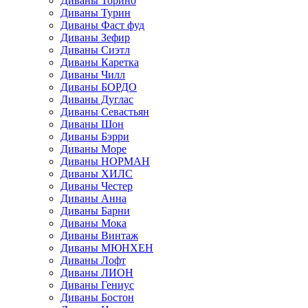
Диваны Торино
Диваны Турин
Диваны Фаст фуд
Диваны Зефир
Диваны Сиэтл
Диваны Каретка
Диваны Чилл
Диваны БОРДО
Диваны Дуглас
Диваны Севастьян
Диваны Шон
Диваны Бэрри
Диваны Море
Диваны НОРМАН
Диваны ХИЛС
Диваны Честер
Диваны Анна
Диваны Барни
Диваны Мока
Диваны Винтаж
Диваны МЮНХЕН
Диваны Лофт
Диваны ЛИОН
Диваны Гениус
Диваны Бостон