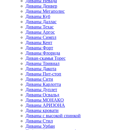
Диваны Невада
Диваны Денвер
Диваны Мегаполис
Диваны Куб
Диваны Даллас
Диваны Техас
Диваны Аргос
Диваны Симпл
Диваны Кент
Диваны Форт
Диваны Флорида
Диван-скамья Торес
Диваны Тривиал
Диваны Дакота
Диваны Пит-стоп
Диваны Сити
Диваны Карлотта
Диваны Дуплет
Диваны Освальд
Диваны МОНАКО
Диваны АРИЗОНА
Диваны кровати
Диваны с высокой спинкой
Диваны Стил
Диваны Урбан