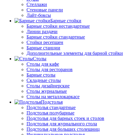
Стеллажи
Стеновые панели
Лайт-боксы
Барные стойки
Барные стойки нестандартные
Линии раздачи
Барные стойки стандартные
Стойки ресепшен
Барные станции
Дополнительные элементы для барной стойки
Столы
Столы для кафе
Столы для ресторанов
Барные столы
Складные столы
Столы дизайнерские
Столы журнальные
Столы на металлокаркасе
Подстолья
Подстолья стандартные
Подстолья полубарные
Подстолья для барных стоек и столов
Подстолья для журнального стола
Подстолья для больших столешниц
Индивидуальные подстолья