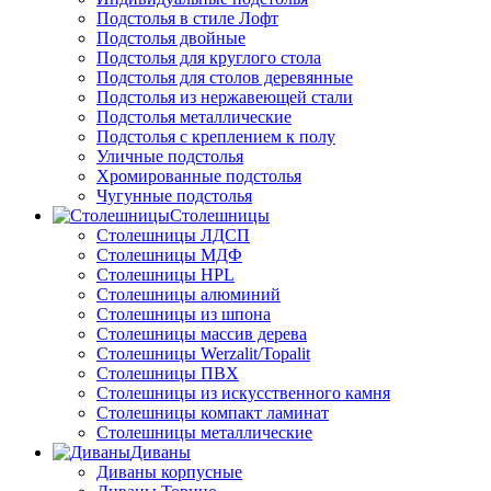
Подстолья в стиле Лофт
Подстолья двойные
Подстолья для круглого стола
Подстолья для столов деревянные
Подстолья из нержавеющей стали
Подстолья металлические
Подстолья с креплением к полу
Уличные подстолья
Хромированные подстолья
Чугунные подстолья
Столешницы
Столешницы ЛДСП
Столешницы МДФ
Столешницы HPL
Столешницы алюминий
Столешницы из шпона
Столешницы массив дерева
Столешницы Werzalit/Topalit
Столешницы ПВХ
Столешницы из искусственного камня
Столешницы компакт ламинат
Столешницы металлические
Диваны
Диваны корпусные