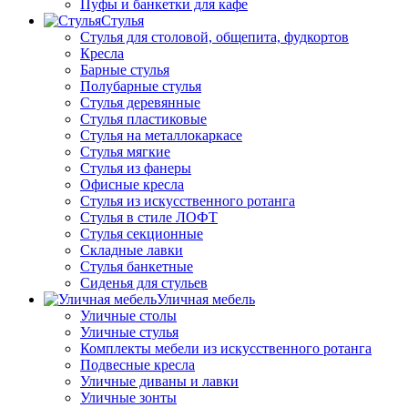
Пуфы и банкетки для кафе
Стулья
Стулья для столовой, общепита, фудкортов
Кресла
Барные стулья
Полубарные стулья
Стулья деревянные
Стулья пластиковые
Стулья на металлокаркасе
Стулья мягкие
Стулья из фанеры
Офисные кресла
Стулья из искусственного ротанга
Стулья в стиле ЛОФТ
Стулья секционные
Складные лавки
Стулья банкетные
Сиденья для стульев
Уличная мебель
Уличные столы
Уличные стулья
Комплекты мебели из искусственного ротанга
Подвесные кресла
Уличные диваны и лавки
Уличные зонты