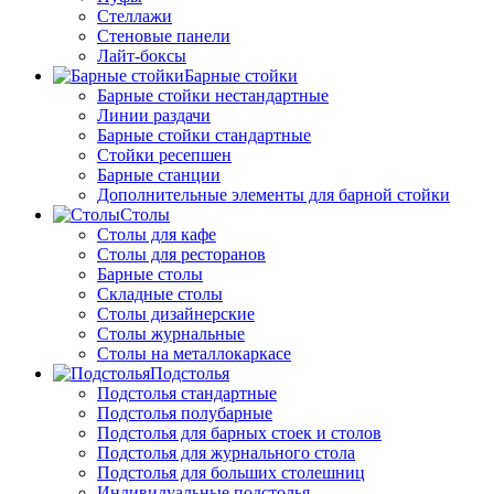
Стеллажи
Стеновые панели
Лайт-боксы
Барные стойки
Барные стойки нестандартные
Линии раздачи
Барные стойки стандартные
Стойки ресепшен
Барные станции
Дополнительные элементы для барной стойки
Столы
Столы для кафе
Столы для ресторанов
Барные столы
Складные столы
Столы дизайнерские
Столы журнальные
Столы на металлокаркасе
Подстолья
Подстолья стандартные
Подстолья полубарные
Подстолья для барных стоек и столов
Подстолья для журнального стола
Подстолья для больших столешниц
Индивидуальные подстолья