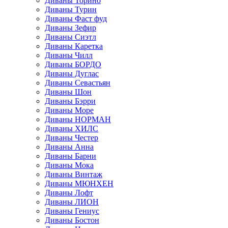
Диваны Торино
Диваны Турин
Диваны Фаст фуд
Диваны Зефир
Диваны Сиэтл
Диваны Каретка
Диваны Чилл
Диваны БОРДО
Диваны Дуглас
Диваны Севастьян
Диваны Шон
Диваны Бэрри
Диваны Море
Диваны НОРМАН
Диваны ХИЛС
Диваны Честер
Диваны Анна
Диваны Барни
Диваны Мока
Диваны Винтаж
Диваны МЮНХЕН
Диваны Лофт
Диваны ЛИОН
Диваны Гениус
Диваны Бостон