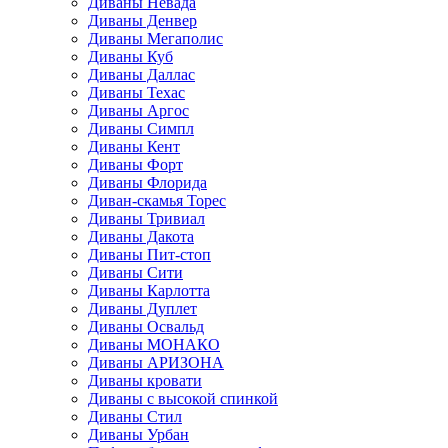
Диваны Невада
Диваны Денвер
Диваны Мегаполис
Диваны Куб
Диваны Даллас
Диваны Техас
Диваны Аргос
Диваны Симпл
Диваны Кент
Диваны Форт
Диваны Флорида
Диван-скамья Торес
Диваны Тривиал
Диваны Дакота
Диваны Пит-стоп
Диваны Сити
Диваны Карлотта
Диваны Дуплет
Диваны Освальд
Диваны МОНАКО
Диваны АРИЗОНА
Диваны кровати
Диваны с высокой спинкой
Диваны Стил
Диваны Урбан