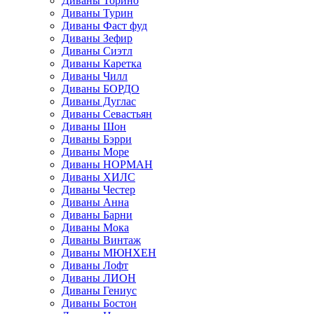
Диваны Торино
Диваны Турин
Диваны Фаст фуд
Диваны Зефир
Диваны Сиэтл
Диваны Каретка
Диваны Чилл
Диваны БОРДО
Диваны Дуглас
Диваны Севастьян
Диваны Шон
Диваны Бэрри
Диваны Море
Диваны НОРМАН
Диваны ХИЛС
Диваны Честер
Диваны Анна
Диваны Барни
Диваны Мока
Диваны Винтаж
Диваны МЮНХЕН
Диваны Лофт
Диваны ЛИОН
Диваны Гениус
Диваны Бостон