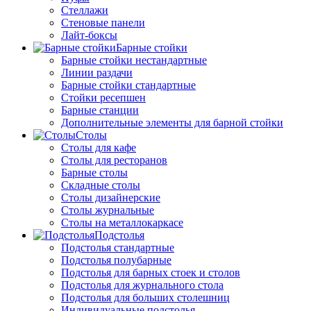
Стеллажи
Стеновые панели
Лайт-боксы
Барные стойки
Барные стойки нестандартные
Линии раздачи
Барные стойки стандартные
Стойки ресепшен
Барные станции
Дополнительные элементы для барной стойки
Столы
Столы для кафе
Столы для ресторанов
Барные столы
Складные столы
Столы дизайнерские
Столы журнальные
Столы на металлокаркасе
Подстолья
Подстолья стандартные
Подстолья полубарные
Подстолья для барных стоек и столов
Подстолья для журнального стола
Подстолья для больших столешниц
Индивидуальные подстолья