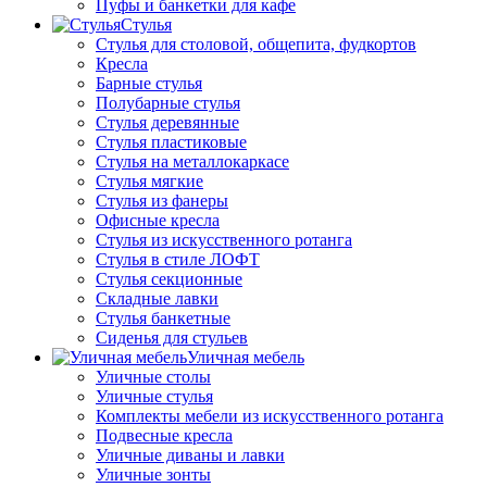
Пуфы и банкетки для кафе
Стулья
Стулья для столовой, общепита, фудкортов
Кресла
Барные стулья
Полубарные стулья
Стулья деревянные
Стулья пластиковые
Стулья на металлокаркасе
Стулья мягкие
Стулья из фанеры
Офисные кресла
Стулья из искусственного ротанга
Стулья в стиле ЛОФТ
Стулья секционные
Складные лавки
Стулья банкетные
Сиденья для стульев
Уличная мебель
Уличные столы
Уличные стулья
Комплекты мебели из искусственного ротанга
Подвесные кресла
Уличные диваны и лавки
Уличные зонты