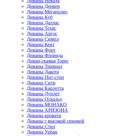
Диваны Невада
Диваны Денвер
Диваны Мегаполис
Диваны Куб
Диваны Даллас
Диваны Техас
Диваны Аргос
Диваны Симпл
Диваны Кент
Диваны Форт
Диваны Флорида
Диван-скамья Торес
Диваны Тривиал
Диваны Дакота
Диваны Пит-стоп
Диваны Сити
Диваны Карлотта
Диваны Дуплет
Диваны Освальд
Диваны МОНАКО
Диваны АРИЗОНА
Диваны кровати
Диваны с высокой спинкой
Диваны Стил
Диваны Урбан