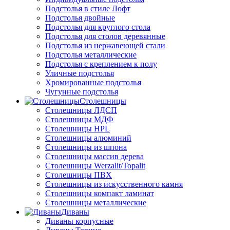
Подстолья в стиле Лофт
Подстолья двойные
Подстолья для круглого стола
Подстолья для столов деревянные
Подстолья из нержавеющей стали
Подстолья металлические
Подстолья с креплением к полу
Уличные подстолья
Хромированные подстолья
Чугунные подстолья
Столешницы
Столешницы ЛДСП
Столешницы МДФ
Столешницы HPL
Столешницы алюминий
Столешницы из шпона
Столешницы массив дерева
Столешницы Werzalit/Topalit
Столешницы ПВХ
Столешницы из искусственного камня
Столешницы компакт ламинат
Столешницы металлические
Диваны
Диваны корпусные