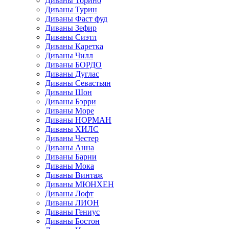
Диваны Торино
Диваны Турин
Диваны Фаст фуд
Диваны Зефир
Диваны Сиэтл
Диваны Каретка
Диваны Чилл
Диваны БОРДО
Диваны Дуглас
Диваны Севастьян
Диваны Шон
Диваны Бэрри
Диваны Море
Диваны НОРМАН
Диваны ХИЛС
Диваны Честер
Диваны Анна
Диваны Барни
Диваны Мока
Диваны Винтаж
Диваны МЮНХЕН
Диваны Лофт
Диваны ЛИОН
Диваны Гениус
Диваны Бостон