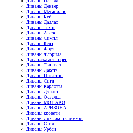
Диваны Невада
Диваны Денвер
Диваны Мегаполис
Диваны Куб
Диваны Даллас
Диваны Техас
Диваны Аргос
Диваны Симпл
Диваны Кент
Диваны Форт
Диваны Флорида
Диван-скамья Торес
Диваны Тривиал
Диваны Дакота
Диваны Пит-стоп
Диваны Сити
Диваны Карлотта
Диваны Дуплет
Диваны Освальд
Диваны МОНАКО
Диваны АРИЗОНА
Диваны кровати
Диваны с высокой спинкой
Диваны Стил
Диваны Урбан