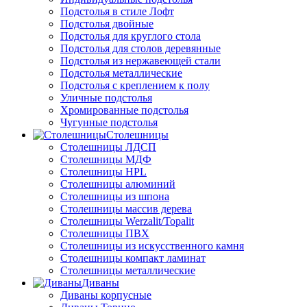
Подстолья в стиле Лофт
Подстолья двойные
Подстолья для круглого стола
Подстолья для столов деревянные
Подстолья из нержавеющей стали
Подстолья металлические
Подстолья с креплением к полу
Уличные подстолья
Хромированные подстолья
Чугунные подстолья
Столешницы
Столешницы ЛДСП
Столешницы МДФ
Столешницы HPL
Столешницы алюминий
Столешницы из шпона
Столешницы массив дерева
Столешницы Werzalit/Topalit
Столешницы ПВХ
Столешницы из искусственного камня
Столешницы компакт ламинат
Столешницы металлические
Диваны
Диваны корпусные