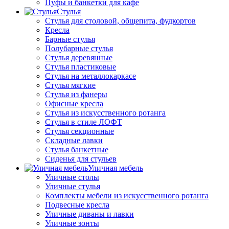
Пуфы и банкетки для кафе
Стулья
Стулья для столовой, общепита, фудкортов
Кресла
Барные стулья
Полубарные стулья
Стулья деревянные
Стулья пластиковые
Стулья на металлокаркасе
Стулья мягкие
Стулья из фанеры
Офисные кресла
Стулья из искусственного ротанга
Стулья в стиле ЛОФТ
Стулья секционные
Складные лавки
Стулья банкетные
Сиденья для стульев
Уличная мебель
Уличные столы
Уличные стулья
Комплекты мебели из искусственного ротанга
Подвесные кресла
Уличные диваны и лавки
Уличные зонты