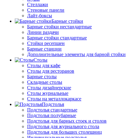
Стеллажи
Стеновые панели
Лайт-боксы
Барные стойки
Барные стойки нестандартные
Линии раздачи
Барные стойки стандартные
Стойки ресепшен
Барные станции
Дополнительные элементы для барной стойки
Столы
Столы для кафе
Столы для ресторанов
Барные столы
Складные столы
Столы дизайнерские
Столы журнальные
Столы на металлокаркасе
Подстолья
Подстолья стандартные
Подстолья полубарные
Подстолья для барных стоек и столов
Подстолья для журнального стола
Подстолья для больших столешниц
Индивидуальные подстолья