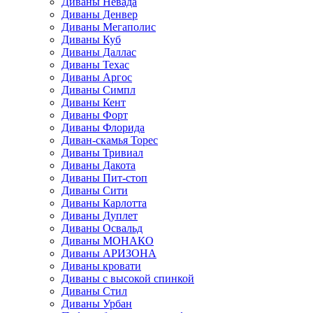
Диваны Невада
Диваны Денвер
Диваны Мегаполис
Диваны Куб
Диваны Даллас
Диваны Техас
Диваны Аргос
Диваны Симпл
Диваны Кент
Диваны Форт
Диваны Флорида
Диван-скамья Торес
Диваны Тривиал
Диваны Дакота
Диваны Пит-стоп
Диваны Сити
Диваны Карлотта
Диваны Дуплет
Диваны Освальд
Диваны МОНАКО
Диваны АРИЗОНА
Диваны кровати
Диваны с высокой спинкой
Диваны Стил
Диваны Урбан