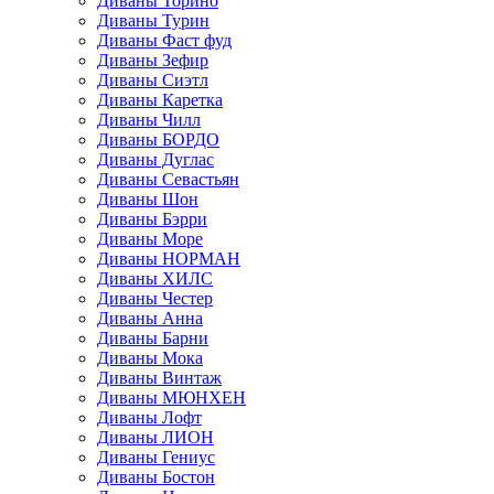
Диваны Торино
Диваны Турин
Диваны Фаст фуд
Диваны Зефир
Диваны Сиэтл
Диваны Каретка
Диваны Чилл
Диваны БОРДО
Диваны Дуглас
Диваны Севастьян
Диваны Шон
Диваны Бэрри
Диваны Море
Диваны НОРМАН
Диваны ХИЛС
Диваны Честер
Диваны Анна
Диваны Барни
Диваны Мока
Диваны Винтаж
Диваны МЮНХЕН
Диваны Лофт
Диваны ЛИОН
Диваны Гениус
Диваны Бостон