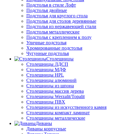
Подстолья в стиле Лофт
Подстолья двойные
Подстолья для круглого стола
Подстолья для столов деревянные
Подстолья из нержавеющей стали
Подстолья металлические
Подстолья с креплением к полу
Уличные подстолья
Хромированные подстолья
Чугунные подстолья
Столешницы
Столешницы ЛДСП
Столешницы МДФ
Столешницы HPL
Столешницы алюминий
Столешницы из шпона
Столешницы массив дерева
Столешницы Werzalit/Topalit
Столешницы ПВХ
Столешницы из искусственного камня
Столешницы компакт ламинат
Столешницы металлические
Диваны
Диваны корпусные