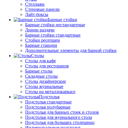
Стеллажи
Стеновые панели
Лайт-боксы
Барные стойки
Барные стойки нестандартные
Линии раздачи
Барные стойки стандартные
Стойки ресепшен
Барные станции
Дополнительные элементы для барной стойки
Столы
Столы для кафе
Столы для ресторанов
Барные столы
Складные столы
Столы дизайнерские
Столы журнальные
Столы на металлокаркасе
Подстолья
Подстолья стандартные
Подстолья полубарные
Подстолья для барных стоек и столов
Подстолья для журнального стола
Подстолья для больших столешниц
Индивидуальные подстолья