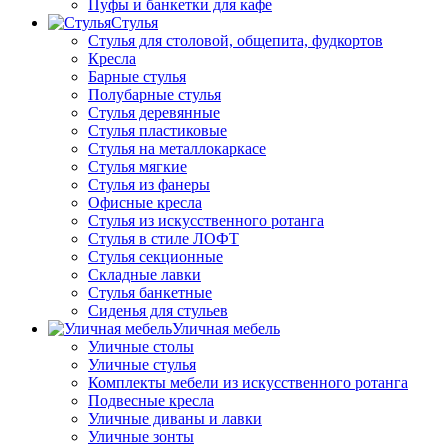
Пуфы и банкетки для кафе
Стулья
Стулья для столовой, общепита, фудкортов
Кресла
Барные стулья
Полубарные стулья
Стулья деревянные
Стулья пластиковые
Стулья на металлокаркасе
Стулья мягкие
Стулья из фанеры
Офисные кресла
Стулья из искусственного ротанга
Стулья в стиле ЛОФТ
Стулья секционные
Складные лавки
Стулья банкетные
Сиденья для стульев
Уличная мебель
Уличные столы
Уличные стулья
Комплекты мебели из искусственного ротанга
Подвесные кресла
Уличные диваны и лавки
Уличные зонты