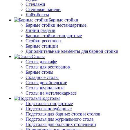
Стеллажи
Стеновые панели
Лайт-боксы
Барные стойки
Барные стойки нестандартные
Линии раздачи
Барные стойки стандартные
Стойки ресепшен
Барные станции
Дополнительные элементы для барной стойки
Столы
Столы для кафе
Столы для ресторанов
Барные столы
Складные столы
Столы дизайнерские
Столы журнальные
Столы на металлокаркасе
Подстолья
Подстолья стандартные
Подстолья полубарные
Подстолья для барных стоек и столов
Подстолья для журнального стола
Подстолья для больших столешниц
Индивидуальные подстолья