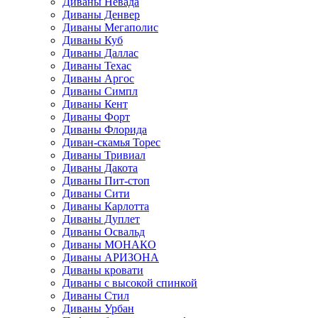
Диваны Невада
Диваны Денвер
Диваны Мегаполис
Диваны Куб
Диваны Даллас
Диваны Техас
Диваны Аргос
Диваны Симпл
Диваны Кент
Диваны Форт
Диваны Флорида
Диван-скамья Торес
Диваны Тривиал
Диваны Дакота
Диваны Пит-стоп
Диваны Сити
Диваны Карлотта
Диваны Дуплет
Диваны Освальд
Диваны МОНАКО
Диваны АРИЗОНА
Диваны кровати
Диваны с высокой спинкой
Диваны Стил
Диваны Урбан