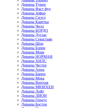
Диваны Торино
Диваны Турин
Диваны Фаст фуд
Диваны Зефир
Диваны Сиэтл
Диваны Каретка
Диваны Чилл
Диваны БОРДО
Диваны Дуглас
Диваны Севастьян
Диваны Шон
Диваны Бэрри
Диваны Море
Диваны НОРМАН
Диваны ХИЛС
Диваны Честер
Диваны Анна
Диваны Барни
Диваны Мока
Диваны Винтаж
Диваны МЮНХЕН
Диваны Лофт
Диваны ЛИОН
Диваны Гениус
Диваны Бостон