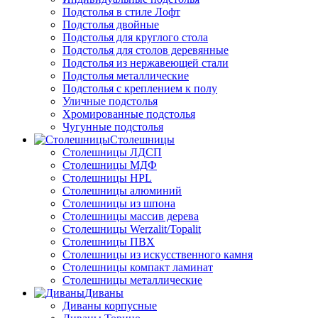
Подстолья в стиле Лофт
Подстолья двойные
Подстолья для круглого стола
Подстолья для столов деревянные
Подстолья из нержавеющей стали
Подстолья металлические
Подстолья с креплением к полу
Уличные подстолья
Хромированные подстолья
Чугунные подстолья
Столешницы
Столешницы ЛДСП
Столешницы МДФ
Столешницы HPL
Столешницы алюминий
Столешницы из шпона
Столешницы массив дерева
Столешницы Werzalit/Topalit
Столешницы ПВХ
Столешницы из искусственного камня
Столешницы компакт ламинат
Столешницы металлические
Диваны
Диваны корпусные