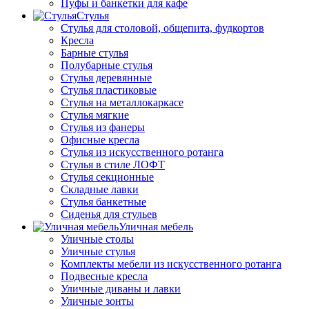
Пуфы и банкетки для кафе
Стулья
Стулья для столовой, общепита, фудкортов
Кресла
Барные стулья
Полубарные стулья
Стулья деревянные
Стулья пластиковые
Стулья на металлокаркасе
Стулья мягкие
Стулья из фанеры
Офисные кресла
Стулья из искусственного ротанга
Стулья в стиле ЛОФТ
Стулья секционные
Складные лавки
Стулья банкетные
Сиденья для стульев
Уличная мебель
Уличные столы
Уличные стулья
Комплекты мебели из искусственного ротанга
Подвесные кресла
Уличные диваны и лавки
Уличные зонты