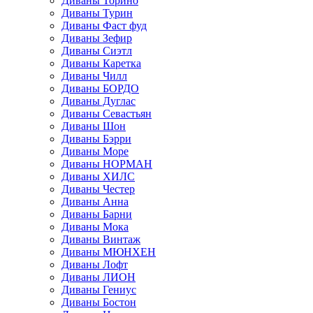
Диваны Торино
Диваны Турин
Диваны Фаст фуд
Диваны Зефир
Диваны Сиэтл
Диваны Каретка
Диваны Чилл
Диваны БОРДО
Диваны Дуглас
Диваны Севастьян
Диваны Шон
Диваны Бэрри
Диваны Море
Диваны НОРМАН
Диваны ХИЛС
Диваны Честер
Диваны Анна
Диваны Барни
Диваны Мока
Диваны Винтаж
Диваны МЮНХЕН
Диваны Лофт
Диваны ЛИОН
Диваны Гениус
Диваны Бостон