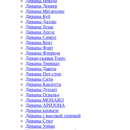
Диваны Невада
Диваны Денвер
Диваны Мегаполис
Диваны Куб
Диваны Даллас
Диваны Техас
Диваны Аргос
Диваны Симпл
Диваны Кент
Диваны Форт
Диваны Флорида
Диван-скамья Торес
Диваны Тривиал
Диваны Дакота
Диваны Пит-стоп
Диваны Сити
Диваны Карлотта
Диваны Дуплет
Диваны Освальд
Диваны МОНАКО
Диваны АРИЗОНА
Диваны кровати
Диваны с высокой спинкой
Диваны Стил
Диваны Урбан