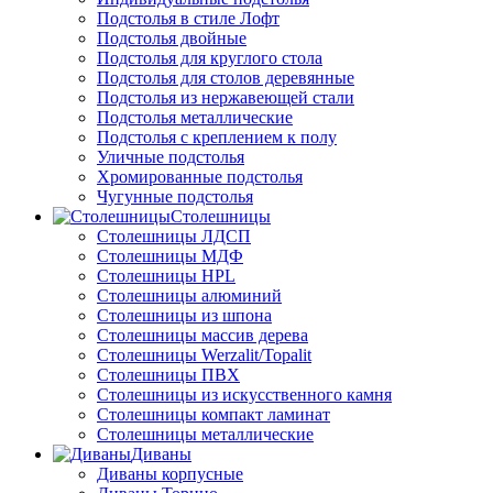
Подстолья в стиле Лофт
Подстолья двойные
Подстолья для круглого стола
Подстолья для столов деревянные
Подстолья из нержавеющей стали
Подстолья металлические
Подстолья с креплением к полу
Уличные подстолья
Хромированные подстолья
Чугунные подстолья
Столешницы
Столешницы ЛДСП
Столешницы МДФ
Столешницы HPL
Столешницы алюминий
Столешницы из шпона
Столешницы массив дерева
Столешницы Werzalit/Topalit
Столешницы ПВХ
Столешницы из искусственного камня
Столешницы компакт ламинат
Столешницы металлические
Диваны
Диваны корпусные