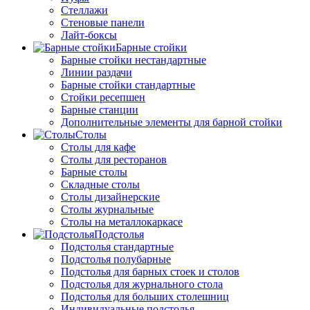
Стеллажи
Стеновые панели
Лайт-боксы
Барные стойки
Барные стойки нестандартные
Линии раздачи
Барные стойки стандартные
Стойки ресепшен
Барные станции
Дополнительные элементы для барной стойки
Столы
Столы для кафе
Столы для ресторанов
Барные столы
Складные столы
Столы дизайнерские
Столы журнальные
Столы на металлокаркасе
Подстолья
Подстолья стандартные
Подстолья полубарные
Подстолья для барных стоек и столов
Подстолья для журнального стола
Подстолья для больших столешниц
Индивидуальные подстолья