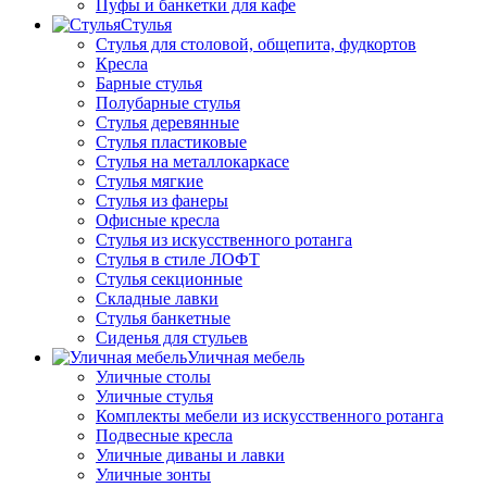
Пуфы и банкетки для кафе
Стулья
Стулья для столовой, общепита, фудкортов
Кресла
Барные стулья
Полубарные стулья
Стулья деревянные
Стулья пластиковые
Стулья на металлокаркасе
Стулья мягкие
Стулья из фанеры
Офисные кресла
Стулья из искусственного ротанга
Стулья в стиле ЛОФТ
Стулья секционные
Складные лавки
Стулья банкетные
Сиденья для стульев
Уличная мебель
Уличные столы
Уличные стулья
Комплекты мебели из искусственного ротанга
Подвесные кресла
Уличные диваны и лавки
Уличные зонты