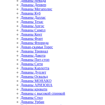
Диваны Невада
Диваны Денвер
Диваны Мегаполис
Диваны Куб
Диваны Даллас
Диваны Техас
Диваны Аргос
Диваны Симпл
Диваны Кент
Диваны Форт
Диваны Флорида
Диван-скамья Торес
Диваны Тривиал
Диваны Дакота
Диваны Пит-стоп
Диваны Сити
Диваны Карлотта
Диваны Дуплет
Диваны Освальд
Диваны МОНАКО
Диваны АРИЗОНА
Диваны кровати
Диваны с высокой спинкой
Диваны Стил
Диваны Урбан