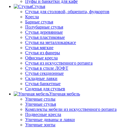
Пуфы и банкетки для кафе
Стулья
Стулья для столовой, общепита, фудкортов
Кресла
Барные стулья
Полубарные стулья
Стулья деревянные
Стулья пластиковые
Стулья на металлокаркасе
Стулья мягкие
Стулья из фанеры
Офисные кресла
Стулья из искусственного ротанга
Стулья в стиле ЛОФТ
Стулья секционные
Складные лавки
Стулья банкетные
Сиденья для стульев
Уличная мебель
Уличные столы
Уличные стулья
Комплекты мебели из искусственного ротанга
Подвесные кресла
Уличные диваны и лавки
Уличные зонты