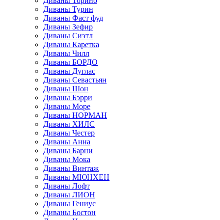
Диваны Торино
Диваны Турин
Диваны Фаст фуд
Диваны Зефир
Диваны Сиэтл
Диваны Каретка
Диваны Чилл
Диваны БОРДО
Диваны Дуглас
Диваны Севастьян
Диваны Шон
Диваны Бэрри
Диваны Море
Диваны НОРМАН
Диваны ХИЛС
Диваны Честер
Диваны Анна
Диваны Барни
Диваны Мока
Диваны Винтаж
Диваны МЮНХЕН
Диваны Лофт
Диваны ЛИОН
Диваны Гениус
Диваны Бостон