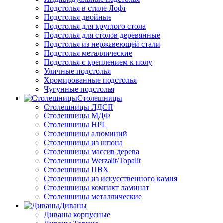
Подстолья в стиле Лофт
Подстолья двойные
Подстолья для круглого стола
Подстолья для столов деревянные
Подстолья из нержавеющей стали
Подстолья металлические
Подстолья с креплением к полу
Уличные подстолья
Хромированные подстолья
Чугунные подстолья
Столешницы
Столешницы ЛДСП
Столешницы МДФ
Столешницы HPL
Столешницы алюминий
Столешницы из шпона
Столешницы массив дерева
Столешницы Werzalit/Topalit
Столешницы ПВХ
Столешницы из искусственного камня
Столешницы компакт ламинат
Столешницы металлические
Диваны
Диваны корпусные