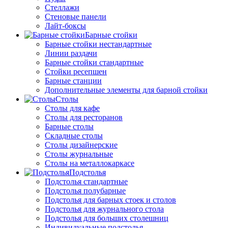
Стеллажи
Стеновые панели
Лайт-боксы
Барные стойки
Барные стойки нестандартные
Линии раздачи
Барные стойки стандартные
Стойки ресепшен
Барные станции
Дополнительные элементы для барной стойки
Столы
Столы для кафе
Столы для ресторанов
Барные столы
Складные столы
Столы дизайнерские
Столы журнальные
Столы на металлокаркасе
Подстолья
Подстолья стандартные
Подстолья полубарные
Подстолья для барных стоек и столов
Подстолья для журнального стола
Подстолья для больших столешниц
Индивидуальные подстолья