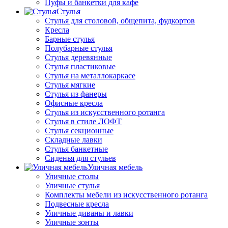
Пуфы и банкетки для кафе
Стулья
Стулья для столовой, общепита, фудкортов
Кресла
Барные стулья
Полубарные стулья
Стулья деревянные
Стулья пластиковые
Стулья на металлокаркасе
Стулья мягкие
Стулья из фанеры
Офисные кресла
Стулья из искусственного ротанга
Стулья в стиле ЛОФТ
Стулья секционные
Складные лавки
Стулья банкетные
Сиденья для стульев
Уличная мебель
Уличные столы
Уличные стулья
Комплекты мебели из искусственного ротанга
Подвесные кресла
Уличные диваны и лавки
Уличные зонты