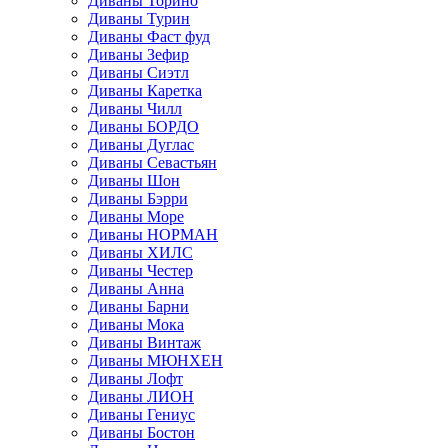
Диваны Торино
Диваны Турин
Диваны Фаст фуд
Диваны Зефир
Диваны Сиэтл
Диваны Каретка
Диваны Чилл
Диваны БОРДО
Диваны Дуглас
Диваны Севастьян
Диваны Шон
Диваны Бэрри
Диваны Море
Диваны НОРМАН
Диваны ХИЛС
Диваны Честер
Диваны Анна
Диваны Барни
Диваны Мока
Диваны Винтаж
Диваны МЮНХЕН
Диваны Лофт
Диваны ЛИОН
Диваны Гениус
Диваны Бостон