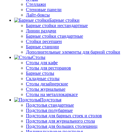
Стеллажи
Стеновые панели
Лайт-боксы
Барные стойки
Барные стойки нестандартные
Линии раздачи
Барные стойки стандартные
Стойки ресепшен
Барные станции
Дополнительные элементы для барной стойки
Столы
Столы для кафе
Столы для ресторанов
Барные столы
Складные столы
Столы дизайнерские
Столы журнальные
Столы на металлокаркасе
Подстолья
Подстолья стандартные
Подстолья полубарные
Подстолья для барных стоек и столов
Подстолья для журнального стола
Подстолья для больших столешниц
Индивидуальные подстолья