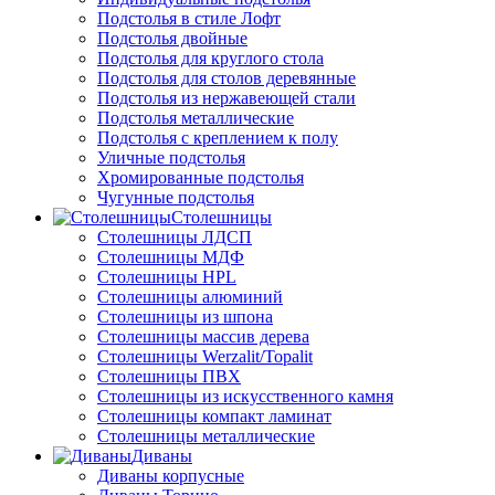
Подстолья в стиле Лофт
Подстолья двойные
Подстолья для круглого стола
Подстолья для столов деревянные
Подстолья из нержавеющей стали
Подстолья металлические
Подстолья с креплением к полу
Уличные подстолья
Хромированные подстолья
Чугунные подстолья
Столешницы
Столешницы ЛДСП
Столешницы МДФ
Столешницы HPL
Столешницы алюминий
Столешницы из шпона
Столешницы массив дерева
Столешницы Werzalit/Topalit
Столешницы ПВХ
Столешницы из искусственного камня
Столешницы компакт ламинат
Столешницы металлические
Диваны
Диваны корпусные