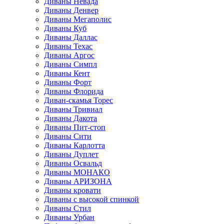
Диваны Невада
Диваны Денвер
Диваны Мегаполис
Диваны Куб
Диваны Даллас
Диваны Техас
Диваны Аргос
Диваны Симпл
Диваны Кент
Диваны Форт
Диваны Флорида
Диван-скамья Торес
Диваны Тривиал
Диваны Дакота
Диваны Пит-стоп
Диваны Сити
Диваны Карлотта
Диваны Дуплет
Диваны Освальд
Диваны МОНАКО
Диваны АРИЗОНА
Диваны кровати
Диваны с высокой спинкой
Диваны Стил
Диваны Урбан