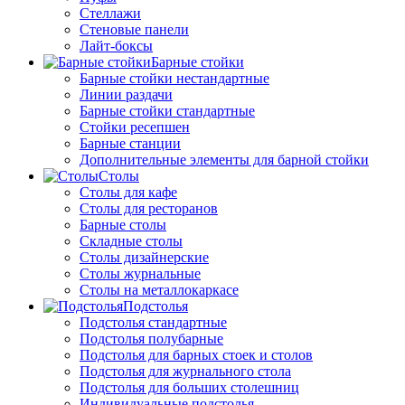
Стеллажи
Стеновые панели
Лайт-боксы
Барные стойки
Барные стойки нестандартные
Линии раздачи
Барные стойки стандартные
Стойки ресепшен
Барные станции
Дополнительные элементы для барной стойки
Столы
Столы для кафе
Столы для ресторанов
Барные столы
Складные столы
Столы дизайнерские
Столы журнальные
Столы на металлокаркасе
Подстолья
Подстолья стандартные
Подстолья полубарные
Подстолья для барных стоек и столов
Подстолья для журнального стола
Подстолья для больших столешниц
Индивидуальные подстолья