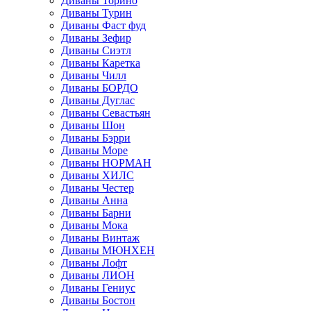
Диваны Торино
Диваны Турин
Диваны Фаст фуд
Диваны Зефир
Диваны Сиэтл
Диваны Каретка
Диваны Чилл
Диваны БОРДО
Диваны Дуглас
Диваны Севастьян
Диваны Шон
Диваны Бэрри
Диваны Море
Диваны НОРМАН
Диваны ХИЛС
Диваны Честер
Диваны Анна
Диваны Барни
Диваны Мока
Диваны Винтаж
Диваны МЮНХЕН
Диваны Лофт
Диваны ЛИОН
Диваны Гениус
Диваны Бостон