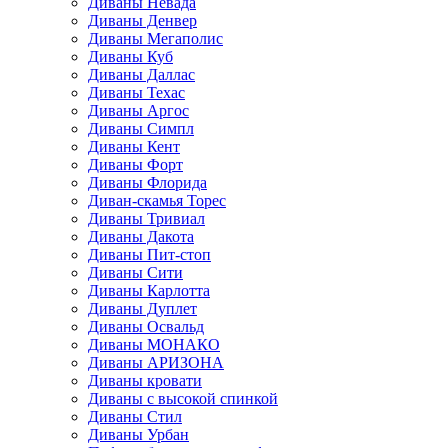
Диваны Невада
Диваны Денвер
Диваны Мегаполис
Диваны Куб
Диваны Даллас
Диваны Техас
Диваны Аргос
Диваны Симпл
Диваны Кент
Диваны Форт
Диваны Флорида
Диван-скамья Торес
Диваны Тривиал
Диваны Дакота
Диваны Пит-стоп
Диваны Сити
Диваны Карлотта
Диваны Дуплет
Диваны Освальд
Диваны МОНАКО
Диваны АРИЗОНА
Диваны кровати
Диваны с высокой спинкой
Диваны Стил
Диваны Урбан