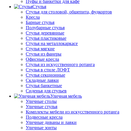
Пуфы и банкетки для кафе
Стулья
Стулья для столовой, общепита, фудкортов
Кресла
Барные стулья
Полубарные стулья
Стулья деревянные
Стулья пластиковые
Стулья на металлокаркасе
Стулья мягкие
Стулья из фанеры
Офисные кресла
Стулья из искусственного ротанга
Стулья в стиле ЛОФТ
Стулья секционные
Складные лавки
Стулья банкетные
Сиденья для стульев
Уличная мебель
Уличные столы
Уличные стулья
Комплекты мебели из искусственного ротанга
Подвесные кресла
Уличные диваны и лавки
Уличные зонты