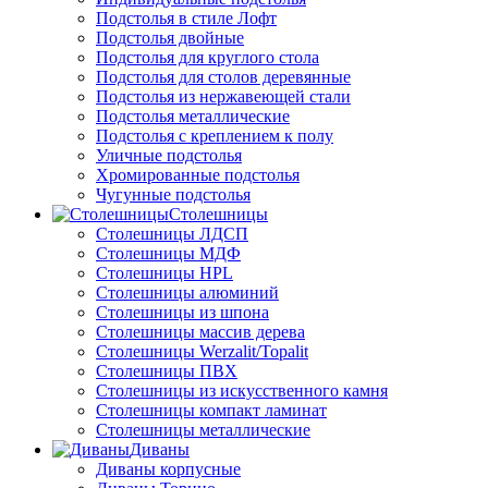
Подстолья в стиле Лофт
Подстолья двойные
Подстолья для круглого стола
Подстолья для столов деревянные
Подстолья из нержавеющей стали
Подстолья металлические
Подстолья с креплением к полу
Уличные подстолья
Хромированные подстолья
Чугунные подстолья
Столешницы
Столешницы ЛДСП
Столешницы МДФ
Столешницы HPL
Столешницы алюминий
Столешницы из шпона
Столешницы массив дерева
Столешницы Werzalit/Topalit
Столешницы ПВХ
Столешницы из искусственного камня
Столешницы компакт ламинат
Столешницы металлические
Диваны
Диваны корпусные