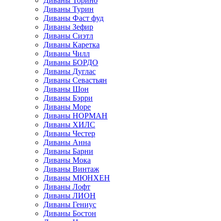
Диваны Торино
Диваны Турин
Диваны Фаст фуд
Диваны Зефир
Диваны Сиэтл
Диваны Каретка
Диваны Чилл
Диваны БОРДО
Диваны Дуглас
Диваны Севастьян
Диваны Шон
Диваны Бэрри
Диваны Море
Диваны НОРМАН
Диваны ХИЛС
Диваны Честер
Диваны Анна
Диваны Барни
Диваны Мока
Диваны Винтаж
Диваны МЮНХЕН
Диваны Лофт
Диваны ЛИОН
Диваны Гениус
Диваны Бостон