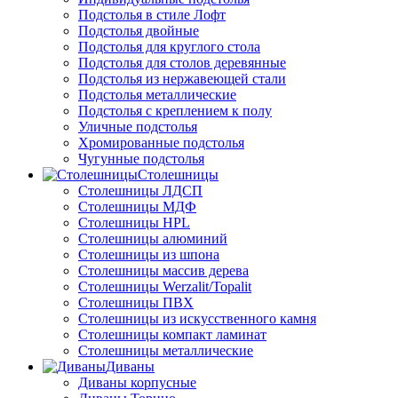
Подстолья в стиле Лофт
Подстолья двойные
Подстолья для круглого стола
Подстолья для столов деревянные
Подстолья из нержавеющей стали
Подстолья металлические
Подстолья с креплением к полу
Уличные подстолья
Хромированные подстолья
Чугунные подстолья
Столешницы
Столешницы ЛДСП
Столешницы МДФ
Столешницы HPL
Столешницы алюминий
Столешницы из шпона
Столешницы массив дерева
Столешницы Werzalit/Topalit
Столешницы ПВХ
Столешницы из искусственного камня
Столешницы компакт ламинат
Столешницы металлические
Диваны
Диваны корпусные