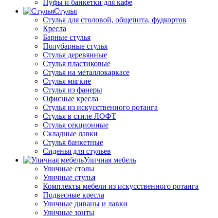
Пуфы и банкетки для кафе
Стулья
Стулья для столовой, общепита, фудкортов
Кресла
Барные стулья
Полубарные стулья
Стулья деревянные
Стулья пластиковые
Стулья на металлокаркасе
Стулья мягкие
Стулья из фанеры
Офисные кресла
Стулья из искусственного ротанга
Стулья в стиле ЛОФТ
Стулья секционные
Складные лавки
Стулья банкетные
Сиденья для стульев
Уличная мебель
Уличные столы
Уличные стулья
Комплекты мебели из искусственного ротанга
Подвесные кресла
Уличные диваны и лавки
Уличные зонты