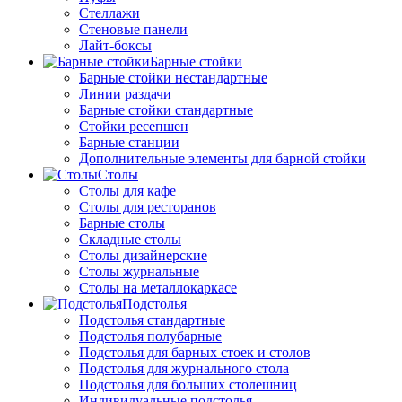
Стеллажи
Стеновые панели
Лайт-боксы
Барные стойки
Барные стойки нестандартные
Линии раздачи
Барные стойки стандартные
Стойки ресепшен
Барные станции
Дополнительные элементы для барной стойки
Столы
Столы для кафе
Столы для ресторанов
Барные столы
Складные столы
Столы дизайнерские
Столы журнальные
Столы на металлокаркасе
Подстолья
Подстолья стандартные
Подстолья полубарные
Подстолья для барных стоек и столов
Подстолья для журнального стола
Подстолья для больших столешниц
Индивидуальные подстолья