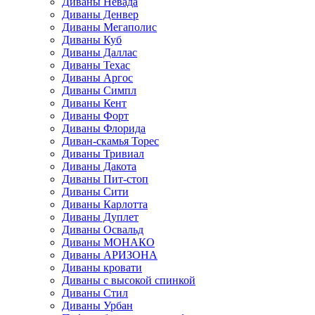
Диваны Невада
Диваны Денвер
Диваны Мегаполис
Диваны Куб
Диваны Даллас
Диваны Техас
Диваны Аргос
Диваны Симпл
Диваны Кент
Диваны Форт
Диваны Флорида
Диван-скамья Торес
Диваны Тривиал
Диваны Дакота
Диваны Пит-стоп
Диваны Сити
Диваны Карлотта
Диваны Дуплет
Диваны Освальд
Диваны МОНАКО
Диваны АРИЗОНА
Диваны кровати
Диваны с высокой спинкой
Диваны Стил
Диваны Урбан