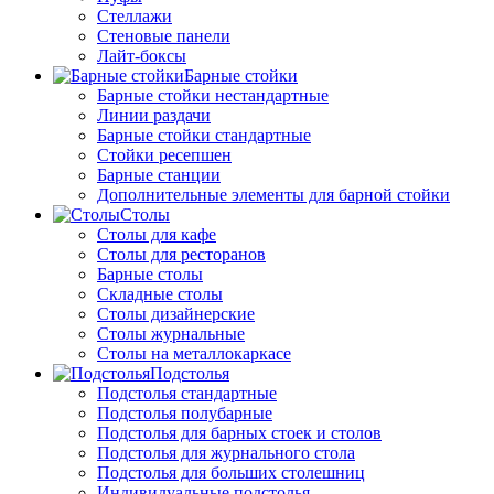
Стеллажи
Стеновые панели
Лайт-боксы
Барные стойки
Барные стойки нестандартные
Линии раздачи
Барные стойки стандартные
Стойки ресепшен
Барные станции
Дополнительные элементы для барной стойки
Столы
Столы для кафе
Столы для ресторанов
Барные столы
Складные столы
Столы дизайнерские
Столы журнальные
Столы на металлокаркасе
Подстолья
Подстолья стандартные
Подстолья полубарные
Подстолья для барных стоек и столов
Подстолья для журнального стола
Подстолья для больших столешниц
Индивидуальные подстолья