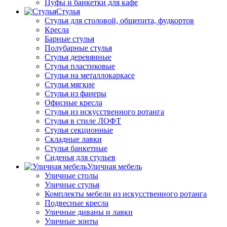
Пуфы и банкетки для кафе
Стулья
Стулья для столовой, общепита, фудкортов
Кресла
Барные стулья
Полубарные стулья
Стулья деревянные
Стулья пластиковые
Стулья на металлокаркасе
Стулья мягкие
Стулья из фанеры
Офисные кресла
Стулья из искусственного ротанга
Стулья в стиле ЛОФТ
Стулья секционные
Складные лавки
Стулья банкетные
Сиденья для стульев
Уличная мебель
Уличные столы
Уличные стулья
Комплекты мебели из искусственного ротанга
Подвесные кресла
Уличные диваны и лавки
Уличные зонты