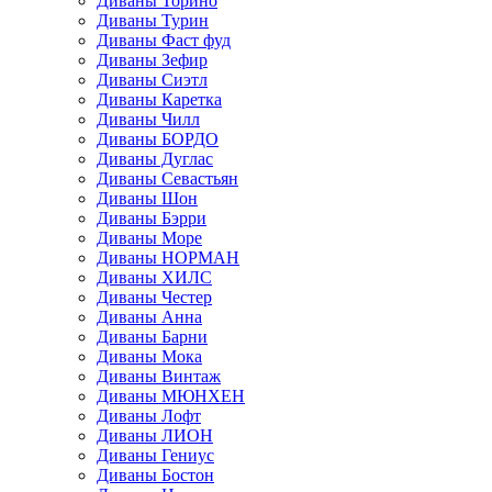
Диваны Торино
Диваны Турин
Диваны Фаст фуд
Диваны Зефир
Диваны Сиэтл
Диваны Каретка
Диваны Чилл
Диваны БОРДО
Диваны Дуглас
Диваны Севастьян
Диваны Шон
Диваны Бэрри
Диваны Море
Диваны НОРМАН
Диваны ХИЛС
Диваны Честер
Диваны Анна
Диваны Барни
Диваны Мока
Диваны Винтаж
Диваны МЮНХЕН
Диваны Лофт
Диваны ЛИОН
Диваны Гениус
Диваны Бостон