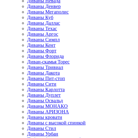
Диваны Невада
Диваны Денвер
Диваны Мегаполис
Диваны Куб
Диваны Даллас
Диваны Техас
Диваны Аргос
Диваны Симпл
Диваны Кент
Диваны Форт
Диваны Флорида
Диван-скамья Торес
Диваны Тривиал
Диваны Дакота
Диваны Пит-стоп
Диваны Сити
Диваны Карлотта
Диваны Дуплет
Диваны Освальд
Диваны МОНАКО
Диваны АРИЗОНА
Диваны кровати
Диваны с высокой спинкой
Диваны Стил
Диваны Урбан