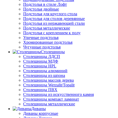
Подстолья в стиле Лофт
Подстолья двойные
Подстолья для круглого стола
Подстолья для столов деревянные
Подстолья из нержавеющей стали
Подстолья металлические
Подстолья с креплением к полу
Уличные подстолья
Хромированные подстолья
Чугунные подстолья
Столешницы
Столешницы ЛДСП
Столешницы МДФ
Столешницы HPL
Столешницы алюминий
Столешницы из шпона
Столешницы массив дерева
Столешницы Werzalit/Topalit
Столешницы ПВХ
Столешницы из искусственного камня
Столешницы компакт ламинат
Столешницы металлические
Диваны
Диваны корпусные