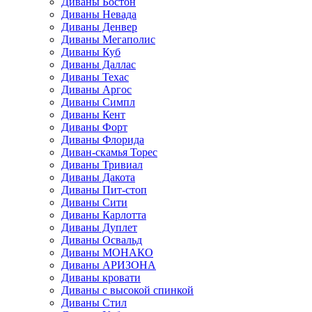
Диваны Бостон
Диваны Невада
Диваны Денвер
Диваны Мегаполис
Диваны Куб
Диваны Даллас
Диваны Техас
Диваны Аргос
Диваны Симпл
Диваны Кент
Диваны Форт
Диваны Флорида
Диван-скамья Торес
Диваны Тривиал
Диваны Дакота
Диваны Пит-стоп
Диваны Сити
Диваны Карлотта
Диваны Дуплет
Диваны Освальд
Диваны МОНАКО
Диваны АРИЗОНА
Диваны кровати
Диваны с высокой спинкой
Диваны Стил