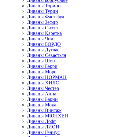
Диваны корпусные
Диваны Торино
Диваны Турин
Диваны Фаст фуд
Диваны Зефир
Диваны Сиэтл
Диваны Каретка
Диваны Чилл
Диваны БОРДО
Диваны Дуглас
Диваны Севастьян
Диваны Шон
Диваны Бэрри
Диваны Море
Диваны НОРМАН
Диваны ХИЛС
Диваны Честер
Диваны Анна
Диваны Барни
Диваны Мока
Диваны Винтаж
Диваны МЮНХЕН
Диваны Лофт
Диваны ЛИОН
Диваны Гениус