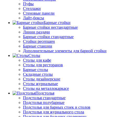
Пуфы
Стеллажи
Стеновые панели
Лайт-боксы
Барные стойки
Барные стойки нестандартные
Линии раздачи
Барные стойки стандартные
Стойки ресепшен
Барные станции
Дополнительные элементы для барной стойки
Столы
Столы для кафе
Столы для ресторанов
Барные столы
Складные столы
Столы дизайнерские
Столы журнальные
Столы на металлокаркасе
Подстолья
Подстолья стандартные
Подстолья полубарные
Подстолья для барных стоек и столов
Подстолья для журнального стола
Подстолья для больших столешниц