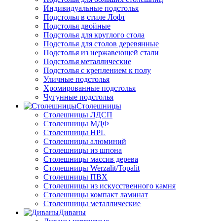
Индивидуальные подстолья
Подстолья в стиле Лофт
Подстолья двойные
Подстолья для круглого стола
Подстолья для столов деревянные
Подстолья из нержавеющей стали
Подстолья металлические
Подстолья с креплением к полу
Уличные подстолья
Хромированные подстолья
Чугунные подстолья
Столешницы
Столешницы ЛДСП
Столешницы МДФ
Столешницы HPL
Столешницы алюминий
Столешницы из шпона
Столешницы массив дерева
Столешницы Werzalit/Topalit
Столешницы ПВХ
Столешницы из искусственного камня
Столешницы компакт ламинат
Столешницы металлические
Диваны