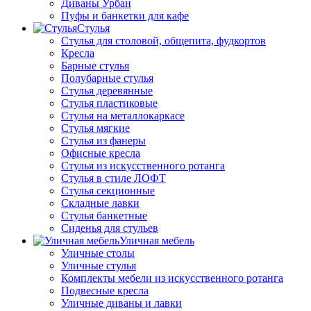
Диваны Урбан
Пуфы и банкетки для кафе
Стулья
Стулья для столовой, общепита, фудкортов
Кресла
Барные стулья
Полубарные стулья
Стулья деревянные
Стулья пластиковые
Стулья на металлокаркасе
Стулья мягкие
Стулья из фанеры
Офисные кресла
Стулья из искусственного ротанга
Стулья в стиле ЛОФТ
Стулья секционные
Складные лавки
Стулья банкетные
Сиденья для стульев
Уличная мебель
Уличные столы
Уличные стулья
Комплекты мебели из искусственного ротанга
Подвесные кресла
Уличные диваны и лавки