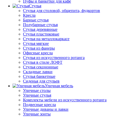
Пуфы и банкетки для кафе
Стулья
Стулья для столовой, общепита, фудкортов
Кресла
Барные стулья
Полубарные стулья
Стулья деревянные
Стулья пластиковые
Стулья на металлокаркасе
Стулья мягкие
Стулья из фанеры
Офисные кресла
Стулья из искусственного ротанга
Стулья в стиле ЛОФТ
Стулья секционные
Складные лавки
Стулья банкетные
Сиденья для стульев
Уличная мебель
Уличные столы
Уличные стулья
Комплекты мебели из искусственного ротанга
Подвесные кресла
Уличные диваны и лавки
Уличные зонты