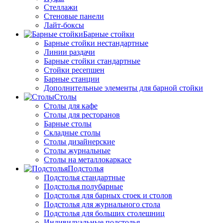
Стеллажи
Стеновые панели
Лайт-боксы
Барные стойки
Барные стойки нестандартные
Линии раздачи
Барные стойки стандартные
Стойки ресепшен
Барные станции
Дополнительные элементы для барной стойки
Столы
Столы для кафе
Столы для ресторанов
Барные столы
Складные столы
Столы дизайнерские
Столы журнальные
Столы на металлокаркасе
Подстолья
Подстолья стандартные
Подстолья полубарные
Подстолья для барных стоек и столов
Подстолья для журнального стола
Подстолья для больших столешниц
Индивидуальные подстолья