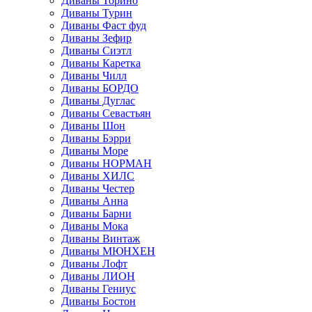
Диваны Торино
Диваны Турин
Диваны Фаст фуд
Диваны Зефир
Диваны Сиэтл
Диваны Каретка
Диваны Чилл
Диваны БОРДО
Диваны Дуглас
Диваны Севастьян
Диваны Шон
Диваны Бэрри
Диваны Море
Диваны НОРМАН
Диваны ХИЛС
Диваны Честер
Диваны Анна
Диваны Барни
Диваны Мока
Диваны Винтаж
Диваны МЮНХЕН
Диваны Лофт
Диваны ЛИОН
Диваны Гениус
Диваны Бостон