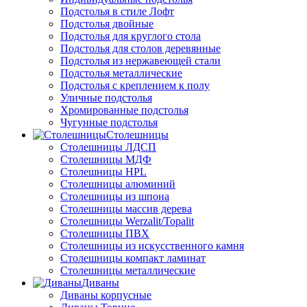
Подстолья в стиле Лофт
Подстолья двойные
Подстолья для круглого стола
Подстолья для столов деревянные
Подстолья из нержавеющей стали
Подстолья металлические
Подстолья с креплением к полу
Уличные подстолья
Хромированные подстолья
Чугунные подстолья
Столешницы
Столешницы ЛДСП
Столешницы МДФ
Столешницы HPL
Столешницы алюминий
Столешницы из шпона
Столешницы массив дерева
Столешницы Werzalit/Topalit
Столешницы ПВХ
Столешницы из искусственного камня
Столешницы компакт ламинат
Столешницы металлические
Диваны
Диваны корпусные