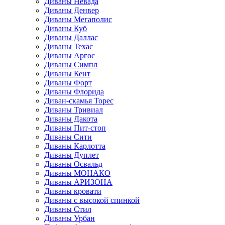
Диваны Невада
Диваны Денвер
Диваны Мегаполис
Диваны Куб
Диваны Даллас
Диваны Техас
Диваны Аргос
Диваны Симпл
Диваны Кент
Диваны Форт
Диваны Флорида
Диван-скамья Торес
Диваны Тривиал
Диваны Дакота
Диваны Пит-стоп
Диваны Сити
Диваны Карлотта
Диваны Дуплет
Диваны Освальд
Диваны МОНАКО
Диваны АРИЗОНА
Диваны кровати
Диваны с высокой спинкой
Диваны Стил
Диваны Урбан