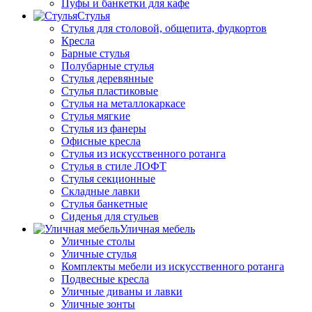
Пуфы и банкетки для кафе
Стулья
Стулья для столовой, общепита, фудкортов
Кресла
Барные стулья
Полубарные стулья
Стулья деревянные
Стулья пластиковые
Стулья на металлокаркасе
Стулья мягкие
Стулья из фанеры
Офисные кресла
Стулья из искусственного ротанга
Стулья в стиле ЛОФТ
Стулья секционные
Складные лавки
Стулья банкетные
Сиденья для стульев
Уличная мебель
Уличные столы
Уличные стулья
Комплекты мебели из искусственного ротанга
Подвесные кресла
Уличные диваны и лавки
Уличные зонты