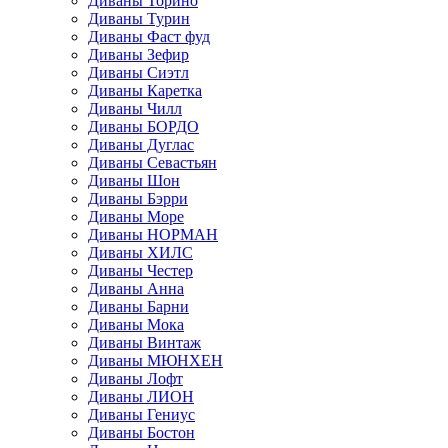
Диваны Торино
Диваны Турин
Диваны Фаст фуд
Диваны Зефир
Диваны Сиэтл
Диваны Каретка
Диваны Чилл
Диваны БОРДО
Диваны Дуглас
Диваны Севастьян
Диваны Шон
Диваны Бэрри
Диваны Море
Диваны НОРМАН
Диваны ХИЛС
Диваны Честер
Диваны Анна
Диваны Барни
Диваны Мока
Диваны Винтаж
Диваны МЮНХЕН
Диваны Лофт
Диваны ЛИОН
Диваны Гениус
Диваны Бостон