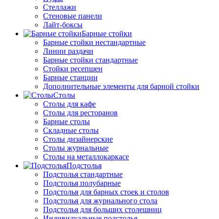
Стеллажи
Стеновые панели
Лайт-боксы
Барные стойки
Барные стойки нестандартные
Линии раздачи
Барные стойки стандартные
Стойки ресепшен
Барные станции
Дополнительные элементы для барной стойки
Столы
Столы для кафе
Столы для ресторанов
Барные столы
Складные столы
Столы дизайнерские
Столы журнальные
Столы на металлокаркасе
Подстолья
Подстолья стандартные
Подстолья полубарные
Подстолья для барных стоек и столов
Подстолья для журнального стола
Подстолья для больших столешниц
Индивидуальные подстолья