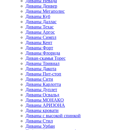
Диваны Невада
Диваны Денвер
Диваны Мегаполис
Диваны Куб
Диваны Даллас
Диваны Техас
Диваны Аргос
Диваны Симпл
Диваны Кент
Диваны Форт
Диваны Флорида
Диван-скамья Торес
Диваны Тривиал
Диваны Дакота
Диваны Пит-стоп
Диваны Сити
Диваны Карлотта
Диваны Дуплет
Диваны Освальд
Диваны МОНАКО
Диваны АРИЗОНА
Диваны кровати
Диваны с высокой спинкой
Диваны Стил
Диваны Урбан