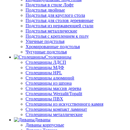
Подстолья в стиле Лофт
Подстолья двойные
Подстолья для круглого стола
Подстолья для столов деревянные
Подстолья из нержавеющей стали
Подстолья металлические
Подстолья с креплением к полу
Уличные подстолья
Хромированные подстолья
Чугунные подстолья
Столешницы
Столешницы ЛДСП
Столешницы МДФ
Столешницы HPL
Столешницы алюминий
Столешницы из шпона
Столешницы массив дерева
Столешницы Werzalit/Topalit
Столешницы ПВХ
Столешницы из искусственного камня
Столешницы компакт ламинат
Столешницы металлические
Диваны
Диваны корпусные