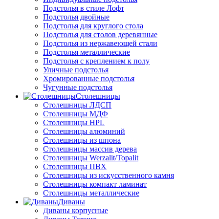
Подстолья в стиле Лофт
Подстолья двойные
Подстолья для круглого стола
Подстолья для столов деревянные
Подстолья из нержавеющей стали
Подстолья металлические
Подстолья с креплением к полу
Уличные подстолья
Хромированные подстолья
Чугунные подстолья
Столешницы
Столешницы ЛДСП
Столешницы МДФ
Столешницы HPL
Столешницы алюминий
Столешницы из шпона
Столешницы массив дерева
Столешницы Werzalit/Topalit
Столешницы ПВХ
Столешницы из искусственного камня
Столешницы компакт ламинат
Столешницы металлические
Диваны
Диваны корпусные