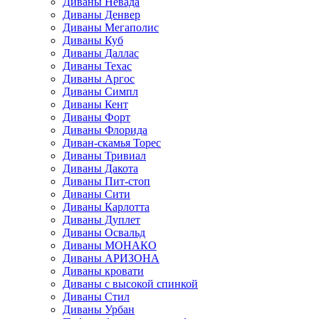
Диваны Невада
Диваны Денвер
Диваны Мегаполис
Диваны Куб
Диваны Даллас
Диваны Техас
Диваны Аргос
Диваны Симпл
Диваны Кент
Диваны Форт
Диваны Флорида
Диван-скамья Торес
Диваны Тривиал
Диваны Дакота
Диваны Пит-стоп
Диваны Сити
Диваны Карлотта
Диваны Дуплет
Диваны Освальд
Диваны МОНАКО
Диваны АРИЗОНА
Диваны кровати
Диваны с высокой спинкой
Диваны Стил
Диваны Урбан