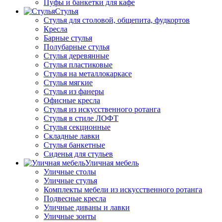
Пуфы и банкетки для кафе
Стулья
Стулья для столовой, общепита, фудкортов
Кресла
Барные стулья
Полубарные стулья
Стулья деревянные
Стулья пластиковые
Стулья на металлокаркасе
Стулья мягкие
Стулья из фанеры
Офисные кресла
Стулья из искусственного ротанга
Стулья в стиле ЛОФТ
Стулья секционные
Складные лавки
Стулья банкетные
Сиденья для стульев
Уличная мебель
Уличные столы
Уличные стулья
Комплекты мебели из искусственного ротанга
Подвесные кресла
Уличные диваны и лавки
Уличные зонты