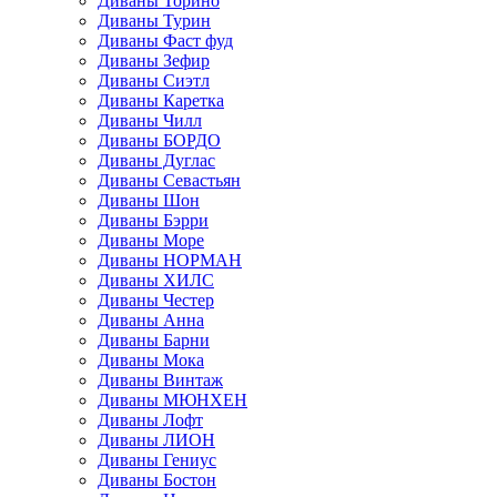
Диваны Торино
Диваны Турин
Диваны Фаст фуд
Диваны Зефир
Диваны Сиэтл
Диваны Каретка
Диваны Чилл
Диваны БОРДО
Диваны Дуглас
Диваны Севастьян
Диваны Шон
Диваны Бэрри
Диваны Море
Диваны НОРМАН
Диваны ХИЛС
Диваны Честер
Диваны Анна
Диваны Барни
Диваны Мока
Диваны Винтаж
Диваны МЮНХЕН
Диваны Лофт
Диваны ЛИОН
Диваны Гениус
Диваны Бостон