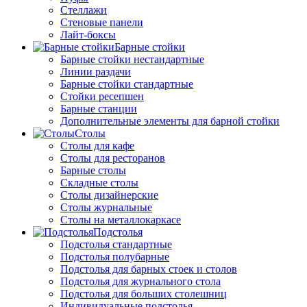
Стеллажи
Стеновые панели
Лайт-боксы
Барные стойки
Барные стойки нестандартные
Линии раздачи
Барные стойки стандартные
Стойки ресепшен
Барные станции
Дополнительные элементы для барной стойки
Столы
Столы для кафе
Столы для ресторанов
Барные столы
Складные столы
Столы дизайнерские
Столы журнальные
Столы на металлокаркасе
Подстолья
Подстолья стандартные
Подстолья полубарные
Подстолья для барных стоек и столов
Подстолья для журнального стола
Подстолья для больших столешниц
Индивидуальные подстолья