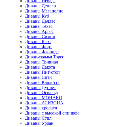
Диваны Невада
Диваны Денвер
Диваны Мегаполис
Диваны Куб
Диваны Даллас
Диваны Техас
Диваны Аргос
Диваны Симпл
Диваны Кент
Диваны Форт
Диваны Флорида
Диван-скамья Торес
Диваны Тривиал
Диваны Дакота
Диваны Пит-стоп
Диваны Сити
Диваны Карлотта
Диваны Дуплет
Диваны Освальд
Диваны МОНАКО
Диваны АРИЗОНА
Диваны кровати
Диваны с высокой спинкой
Диваны Стил
Диваны Урбан