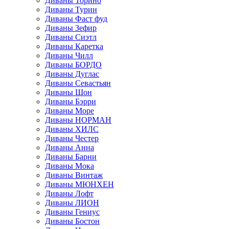
Диваны Торино
Диваны Турин
Диваны Фаст фуд
Диваны Зефир
Диваны Сиэтл
Диваны Каретка
Диваны Чилл
Диваны БОРДО
Диваны Дуглас
Диваны Севастьян
Диваны Шон
Диваны Бэрри
Диваны Море
Диваны НОРМАН
Диваны ХИЛС
Диваны Честер
Диваны Анна
Диваны Барни
Диваны Мока
Диваны Винтаж
Диваны МЮНХЕН
Диваны Лофт
Диваны ЛИОН
Диваны Гениус
Диваны Бостон