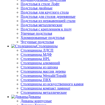
Подстолья в стиле Лофт
Подстолья двойные
Подстолья для круглого стола
Подстолья для столов деревянные
Подстолья из нержавеющей стали
Подстолья металлические
Подстолья с креплением к полу
Уличные подстолья
Хромированные подстолья
Чугунные подстолья
Столешницы
Столешницы ЛДСП
Столешницы МДФ
Столешницы HPL
Столешницы алюминий
Столешницы из шпона
Столешницы массив дерева
Столешницы Werzalit/Topalit
Столешницы ПВХ
Столешницы из искусственного камня
Столешницы компакт ламинат
Столешницы металлические
Диваны
Диваны корпусные