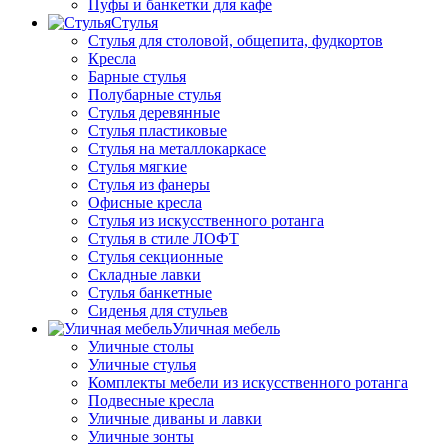
Пуфы и банкетки для кафе
Стулья
Стулья для столовой, общепита, фудкортов
Кресла
Барные стулья
Полубарные стулья
Стулья деревянные
Стулья пластиковые
Стулья на металлокаркасе
Стулья мягкие
Стулья из фанеры
Офисные кресла
Стулья из искусственного ротанга
Стулья в стиле ЛОФТ
Стулья секционные
Складные лавки
Стулья банкетные
Сиденья для стульев
Уличная мебель
Уличные столы
Уличные стулья
Комплекты мебели из искусственного ротанга
Подвесные кресла
Уличные диваны и лавки
Уличные зонты