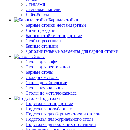
Стеллажи
Стеновые панели
Лайт-боксы
Барные стойки
Барные стойки нестандартные
Линии раздачи
Барные стойки стандартные
Стойки ресепшен
Барные станции
Дополнительные элементы для барной стойки
Столы
Столы для кафе
Столы для ресторанов
Барные столы
Складные столы
Столы дизайнерские
Столы журнальные
Столы на металлокаркасе
Подстолья
Подстолья стандартные
Подстолья полубарные
Подстолья для барных стоек и столов
Подстолья для журнального стола
Подстолья для больших столешниц
Индивидуальные подстолья