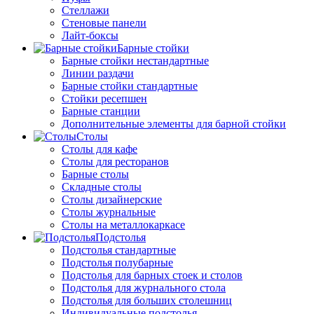
Стеллажи
Стеновые панели
Лайт-боксы
Барные стойки
Барные стойки нестандартные
Линии раздачи
Барные стойки стандартные
Стойки ресепшен
Барные станции
Дополнительные элементы для барной стойки
Столы
Столы для кафе
Столы для ресторанов
Барные столы
Складные столы
Столы дизайнерские
Столы журнальные
Столы на металлокаркасе
Подстолья
Подстолья стандартные
Подстолья полубарные
Подстолья для барных стоек и столов
Подстолья для журнального стола
Подстолья для больших столешниц
Индивидуальные подстолья