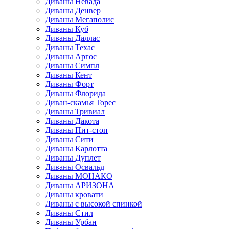
Диваны Невада
Диваны Денвер
Диваны Мегаполис
Диваны Куб
Диваны Даллас
Диваны Техас
Диваны Аргос
Диваны Симпл
Диваны Кент
Диваны Форт
Диваны Флорида
Диван-скамья Торес
Диваны Тривиал
Диваны Дакота
Диваны Пит-стоп
Диваны Сити
Диваны Карлотта
Диваны Дуплет
Диваны Освальд
Диваны МОНАКО
Диваны АРИЗОНА
Диваны кровати
Диваны с высокой спинкой
Диваны Стил
Диваны Урбан