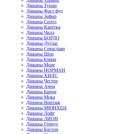
Диваны Торино
Диваны Турин
Диваны Фаст фуд
Диваны Зефир
Диваны Сиэтл
Диваны Каретка
Диваны Чилл
Диваны БОРДО
Диваны Дуглас
Диваны Севастьян
Диваны Шон
Диваны Бэрри
Диваны Море
Диваны НОРМАН
Диваны ХИЛС
Диваны Честер
Диваны Анна
Диваны Барни
Диваны Мока
Диваны Винтаж
Диваны МЮНХЕН
Диваны Лофт
Диваны ЛИОН
Диваны Гениус
Диваны Бостон