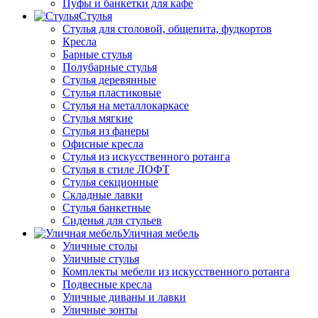
Пуфы и банкетки для кафе
Стулья
Стулья для столовой, общепита, фудкортов
Кресла
Барные стулья
Полубарные стулья
Стулья деревянные
Стулья пластиковые
Стулья на металлокаркасе
Стулья мягкие
Стулья из фанеры
Офисные кресла
Стулья из искусственного ротанга
Стулья в стиле ЛОФТ
Стулья секционные
Складные лавки
Стулья банкетные
Сиденья для стульев
Уличная мебель
Уличные столы
Уличные стулья
Комплекты мебели из искусственного ротанга
Подвесные кресла
Уличные диваны и лавки
Уличные зонты