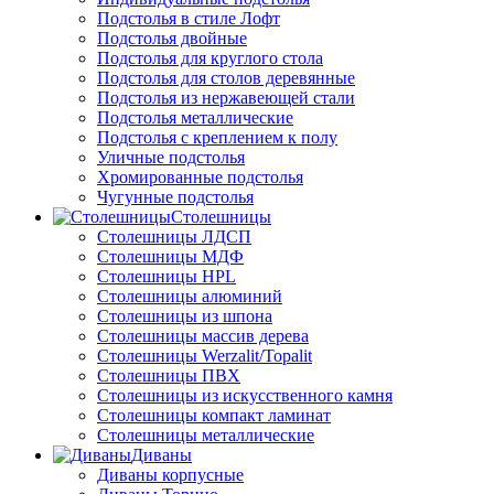
Подстолья в стиле Лофт
Подстолья двойные
Подстолья для круглого стола
Подстолья для столов деревянные
Подстолья из нержавеющей стали
Подстолья металлические
Подстолья с креплением к полу
Уличные подстолья
Хромированные подстолья
Чугунные подстолья
Столешницы
Столешницы ЛДСП
Столешницы МДФ
Столешницы HPL
Столешницы алюминий
Столешницы из шпона
Столешницы массив дерева
Столешницы Werzalit/Topalit
Столешницы ПВХ
Столешницы из искусственного камня
Столешницы компакт ламинат
Столешницы металлические
Диваны
Диваны корпусные