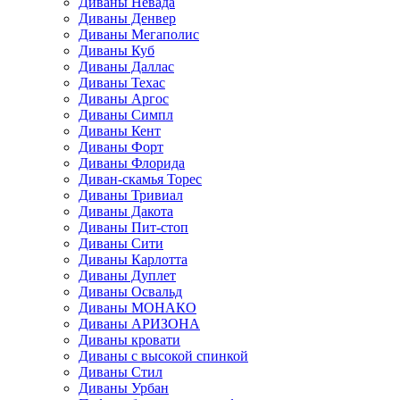
Диваны Невада
Диваны Денвер
Диваны Мегаполис
Диваны Куб
Диваны Даллас
Диваны Техас
Диваны Аргос
Диваны Симпл
Диваны Кент
Диваны Форт
Диваны Флорида
Диван-скамья Торес
Диваны Тривиал
Диваны Дакота
Диваны Пит-стоп
Диваны Сити
Диваны Карлотта
Диваны Дуплет
Диваны Освальд
Диваны МОНАКО
Диваны АРИЗОНА
Диваны кровати
Диваны с высокой спинкой
Диваны Стил
Диваны Урбан