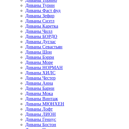
Диваны Торино
Диваны Турин
Диваны Фаст фуд
Диваны Зефир
Диваны Сиэтл
Диваны Каретка
Диваны Чилл
Диваны БОРДО
Диваны Дуглас
Диваны Севастьян
Диваны Шон
Диваны Бэрри
Диваны Море
Диваны НОРМАН
Диваны ХИЛС
Диваны Честер
Диваны Анна
Диваны Барни
Диваны Мока
Диваны Винтаж
Диваны МЮНХЕН
Диваны Лофт
Диваны ЛИОН
Диваны Гениус
Диваны Бостон