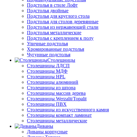
Подстолья в стиле Лофт
Подстолья двойные
Подстолья для круглого стола
Подстолья для столов деревянные
Подстолья из нержавеющей стали
Подстолья металлические
Подстолья с креплением к полу
Уличные подстолья
Хромированные подстолья
Чугунные подстолья
Столешницы
Столешницы ЛДСП
Столешницы МДФ
Столешницы HPL
Столешницы алюминий
Столешницы из шпона
Столешницы массив дерева
Столешницы Werzalit/Topalit
Столешницы ПВХ
Столешницы из искусственного камня
Столешницы компакт ламинат
Столешницы металлические
Диваны
Диваны корпусные