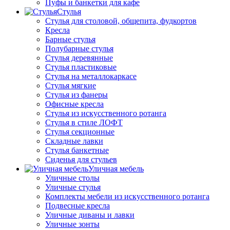
Пуфы и банкетки для кафе
Стулья
Стулья для столовой, общепита, фудкортов
Кресла
Барные стулья
Полубарные стулья
Стулья деревянные
Стулья пластиковые
Стулья на металлокаркасе
Стулья мягкие
Стулья из фанеры
Офисные кресла
Стулья из искусственного ротанга
Стулья в стиле ЛОФТ
Стулья секционные
Складные лавки
Стулья банкетные
Сиденья для стульев
Уличная мебель
Уличные столы
Уличные стулья
Комплекты мебели из искусственного ротанга
Подвесные кресла
Уличные диваны и лавки
Уличные зонты