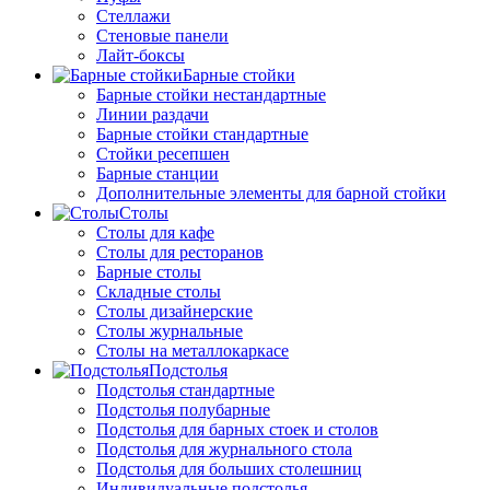
Стеллажи
Стеновые панели
Лайт-боксы
Барные стойки
Барные стойки нестандартные
Линии раздачи
Барные стойки стандартные
Стойки ресепшен
Барные станции
Дополнительные элементы для барной стойки
Столы
Столы для кафе
Столы для ресторанов
Барные столы
Складные столы
Столы дизайнерские
Столы журнальные
Столы на металлокаркасе
Подстолья
Подстолья стандартные
Подстолья полубарные
Подстолья для барных стоек и столов
Подстолья для журнального стола
Подстолья для больших столешниц
Индивидуальные подстолья