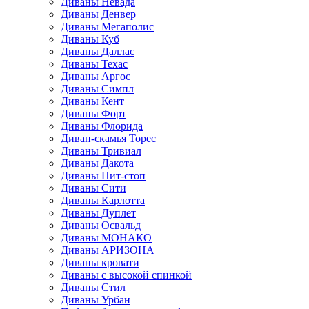
Диваны Невада
Диваны Денвер
Диваны Мегаполис
Диваны Куб
Диваны Даллас
Диваны Техас
Диваны Аргос
Диваны Симпл
Диваны Кент
Диваны Форт
Диваны Флорида
Диван-скамья Торес
Диваны Тривиал
Диваны Дакота
Диваны Пит-стоп
Диваны Сити
Диваны Карлотта
Диваны Дуплет
Диваны Освальд
Диваны МОНАКО
Диваны АРИЗОНА
Диваны кровати
Диваны с высокой спинкой
Диваны Стил
Диваны Урбан