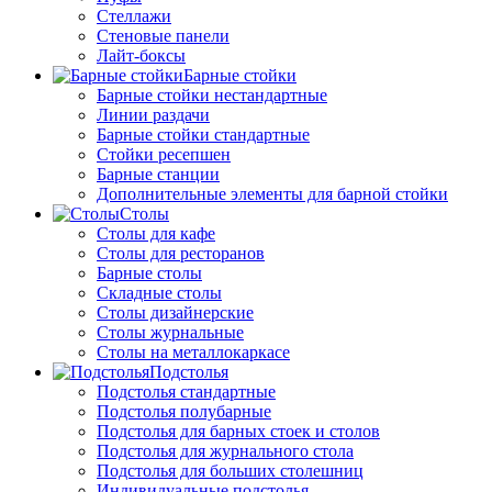
Стеллажи
Стеновые панели
Лайт-боксы
Барные стойки
Барные стойки нестандартные
Линии раздачи
Барные стойки стандартные
Стойки ресепшен
Барные станции
Дополнительные элементы для барной стойки
Столы
Столы для кафе
Столы для ресторанов
Барные столы
Складные столы
Столы дизайнерские
Столы журнальные
Столы на металлокаркасе
Подстолья
Подстолья стандартные
Подстолья полубарные
Подстолья для барных стоек и столов
Подстолья для журнального стола
Подстолья для больших столешниц
Индивидуальные подстолья