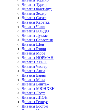
Диваны Торино
Диваны Турин
Диваны Фаст фуд
Диваны Зефир
Диваны Сиэтл
Диваны Каретка
Диваны Чилл
Диваны БОРДО
Диваны Дуглас
Диваны Севастьян
Диваны Шон
Диваны Бэрри
Диваны Море
Диваны НОРМАН
Диваны ХИЛС
Диваны Честер
Диваны Анна
Диваны Барни
Диваны Мока
Диваны Винтаж
Диваны МЮНХЕН
Диваны Лофт
Диваны ЛИОН
Диваны Гениус
Диваны Бостон