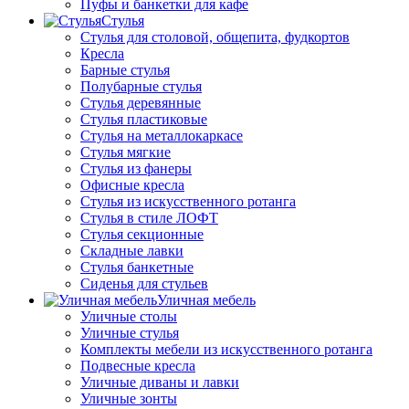
Пуфы и банкетки для кафе
Стулья
Стулья для столовой, общепита, фудкортов
Кресла
Барные стулья
Полубарные стулья
Стулья деревянные
Стулья пластиковые
Стулья на металлокаркасе
Стулья мягкие
Стулья из фанеры
Офисные кресла
Стулья из искусственного ротанга
Стулья в стиле ЛОФТ
Стулья секционные
Складные лавки
Стулья банкетные
Сиденья для стульев
Уличная мебель
Уличные столы
Уличные стулья
Комплекты мебели из искусственного ротанга
Подвесные кресла
Уличные диваны и лавки
Уличные зонты