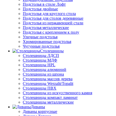
Подстолья в стиле Лофт
Подстолья двойные
Подстолья для круглого стола
Подстолья для столов деревянные
Подстолья из нержавеющей стали
Подстолья металлические
Подстолья с креплением к полу
Уличные подстолья
Хромированные подстолья
Чугунные подстолья
Столешницы
Столешницы ЛДСП
Столешницы МДФ
Столешницы HPL
Столешницы алюминий
Столешницы из шпона
Столешницы массив дерева
Столешницы Werzalit/Topalit
Столешницы ПВХ
Столешницы из искусственного камня
Столешницы компакт ламинат
Столешницы металлические
Диваны
Диваны корпусные