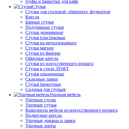
Пуфы и банкетки для кафе
Стулья
Стулья для столовой, общепита, фудкортов
Кресла
Барные стулья
Полубарные стулья
Стулья деревянные
Стулья пластиковые
Стулья на металлокаркасе
Стулья мягкие
Стулья из фанеры
Офисные кресла
Стулья из искусственного ротанга
Стулья в стиле ЛОФТ
Стулья секционные
Складные лавки
Стулья банкетные
Сиденья для стульев
Уличная мебель
Уличные столы
Уличные стулья
Комплекты мебели из искусственного ротанга
Подвесные кресла
Уличные диваны и лавки
Уличные зонты