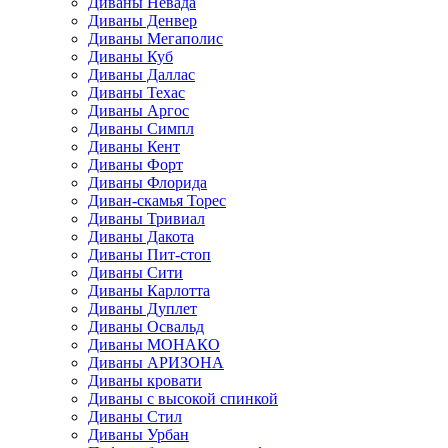
Диваны Невада
Диваны Денвер
Диваны Мегаполис
Диваны Куб
Диваны Даллас
Диваны Техас
Диваны Аргос
Диваны Симпл
Диваны Кент
Диваны Форт
Диваны Флорида
Диван-скамья Торес
Диваны Тривиал
Диваны Дакота
Диваны Пит-стоп
Диваны Сити
Диваны Карлотта
Диваны Дуплет
Диваны Освальд
Диваны МОНАКО
Диваны АРИЗОНА
Диваны кровати
Диваны с высокой спинкой
Диваны Стил
Диваны Урбан