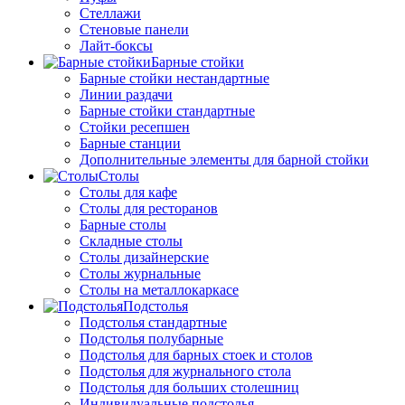
Стеллажи
Стеновые панели
Лайт-боксы
Барные стойки
Барные стойки нестандартные
Линии раздачи
Барные стойки стандартные
Стойки ресепшен
Барные станции
Дополнительные элементы для барной стойки
Столы
Столы для кафе
Столы для ресторанов
Барные столы
Складные столы
Столы дизайнерские
Столы журнальные
Столы на металлокаркасе
Подстолья
Подстолья стандартные
Подстолья полубарные
Подстолья для барных стоек и столов
Подстолья для журнального стола
Подстолья для больших столешниц
Индивидуальные подстолья