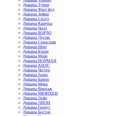
Диваны Торино
Диваны Турин
Диваны Фаст фуд
Диваны Зефир
Диваны Сиэтл
Диваны Каретка
Диваны Чилл
Диваны БОРДО
Диваны Дуглас
Диваны Севастьян
Диваны Шон
Диваны Бэрри
Диваны Море
Диваны НОРМАН
Диваны ХИЛС
Диваны Честер
Диваны Анна
Диваны Барни
Диваны Мока
Диваны Винтаж
Диваны МЮНХЕН
Диваны Лофт
Диваны ЛИОН
Диваны Гениус
Диваны Бостон