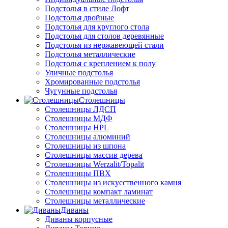
Подстолья в стиле Лофт
Подстолья двойные
Подстолья для круглого стола
Подстолья для столов деревянные
Подстолья из нержавеющей стали
Подстолья металлические
Подстолья с креплением к полу
Уличные подстолья
Хромированные подстолья
Чугунные подстолья
Столешницы
Столешницы ЛДСП
Столешницы МДФ
Столешницы HPL
Столешницы алюминий
Столешницы из шпона
Столешницы массив дерева
Столешницы Werzalit/Topalit
Столешницы ПВХ
Столешницы из искусственного камня
Столешницы компакт ламинат
Столешницы металлические
Диваны
Диваны корпусные