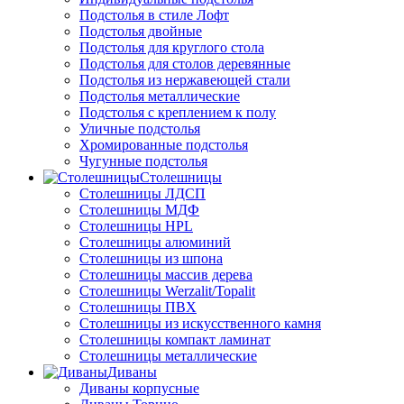
Подстолья в стиле Лофт
Подстолья двойные
Подстолья для круглого стола
Подстолья для столов деревянные
Подстолья из нержавеющей стали
Подстолья металлические
Подстолья с креплением к полу
Уличные подстолья
Хромированные подстолья
Чугунные подстолья
Столешницы
Столешницы ЛДСП
Столешницы МДФ
Столешницы HPL
Столешницы алюминий
Столешницы из шпона
Столешницы массив дерева
Столешницы Werzalit/Topalit
Столешницы ПВХ
Столешницы из искусственного камня
Столешницы компакт ламинат
Столешницы металлические
Диваны
Диваны корпусные