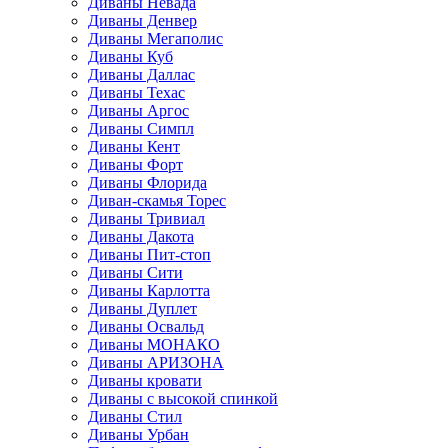
Диваны Невада
Диваны Денвер
Диваны Мегаполис
Диваны Куб
Диваны Даллас
Диваны Техас
Диваны Аргос
Диваны Симпл
Диваны Кент
Диваны Форт
Диваны Флорида
Диван-скамья Торес
Диваны Тривиал
Диваны Дакота
Диваны Пит-стоп
Диваны Сити
Диваны Карлотта
Диваны Дуплет
Диваны Освальд
Диваны МОНАКО
Диваны АРИЗОНА
Диваны кровати
Диваны с высокой спинкой
Диваны Стил
Диваны Урбан