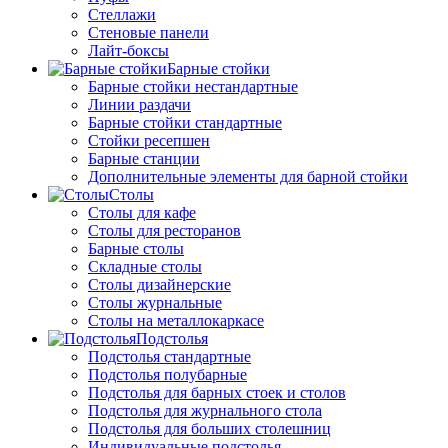
Стеллажи
Стеновые панели
Лайт-боксы
Барные стойки
Барные стойки нестандартные
Линии раздачи
Барные стойки стандартные
Стойки ресепшен
Барные станции
Дополнительные элементы для барной стойки
Столы
Столы для кафе
Столы для ресторанов
Барные столы
Складные столы
Столы дизайнерские
Столы журнальные
Столы на металлокаркасе
Подстолья
Подстолья стандартные
Подстолья полубарные
Подстолья для барных стоек и столов
Подстолья для журнального стола
Подстолья для больших столешниц
Индивидуальные подстолья