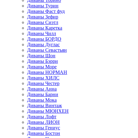
Диваны Торино
Диваны Турин
Диваны Фаст фуд
Диваны Зефир
Диваны Сиэтл
Диваны Каретка
Диваны Чилл
Диваны БОРДО
Диваны Дуглас
Диваны Севастьян
Диваны Шон
Диваны Бэрри
Диваны Море
Диваны НОРМАН
Диваны ХИЛС
Диваны Честер
Диваны Анна
Диваны Барни
Диваны Мока
Диваны Винтаж
Диваны МЮНХЕН
Диваны Лофт
Диваны ЛИОН
Диваны Гениус
Диваны Бостон