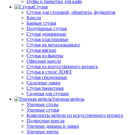
Пуфы и банкетки для кафе
Стулья
Стулья для столовой, общепита, фудкортов
Кресла
Барные стулья
Полубарные стулья
Стулья деревянные
Стулья пластиковые
Стулья на металлокаркасе
Стулья мягкие
Стулья из фанеры
Офисные кресла
Стулья из искусственного ротанга
Стулья в стиле ЛОФТ
Стулья секционные
Складные лавки
Стулья банкетные
Сиденья для стульев
Уличная мебель
Уличные столы
Уличные стулья
Комплекты мебели из искусственного ротанга
Подвесные кресла
Уличные диваны и лавки
Уличные зонты