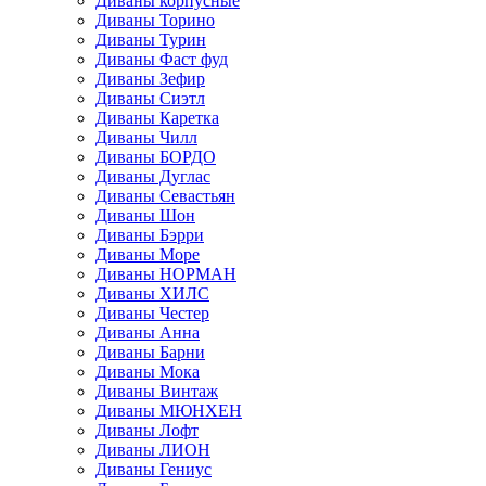
Диваны корпусные
Диваны Торино
Диваны Турин
Диваны Фаст фуд
Диваны Зефир
Диваны Сиэтл
Диваны Каретка
Диваны Чилл
Диваны БОРДО
Диваны Дуглас
Диваны Севастьян
Диваны Шон
Диваны Бэрри
Диваны Море
Диваны НОРМАН
Диваны ХИЛС
Диваны Честер
Диваны Анна
Диваны Барни
Диваны Мока
Диваны Винтаж
Диваны МЮНХЕН
Диваны Лофт
Диваны ЛИОН
Диваны Гениус