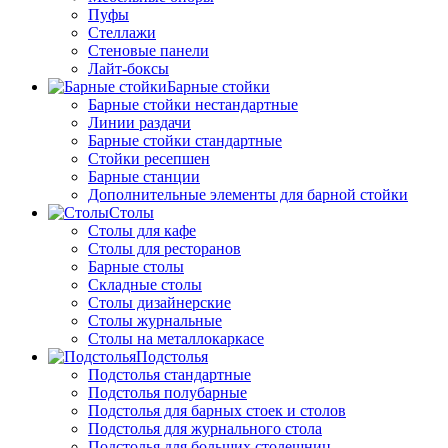
Пуфы
Стеллажи
Стеновые панели
Лайт-боксы
Барные стойки
Барные стойки нестандартные
Линии раздачи
Барные стойки стандартные
Стойки ресепшен
Барные станции
Дополнительные элементы для барной стойки
Столы
Столы для кафе
Столы для ресторанов
Барные столы
Складные столы
Столы дизайнерские
Столы журнальные
Столы на металлокаркасе
Подстолья
Подстолья стандартные
Подстолья полубарные
Подстолья для барных стоек и столов
Подстолья для журнального стола
Подстолья для больших столешниц