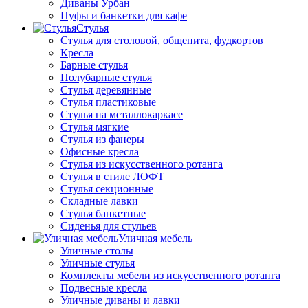
Диваны Урбан
Пуфы и банкетки для кафе
Стулья
Стулья для столовой, общепита, фудкортов
Кресла
Барные стулья
Полубарные стулья
Стулья деревянные
Стулья пластиковые
Стулья на металлокаркасе
Стулья мягкие
Стулья из фанеры
Офисные кресла
Стулья из искусственного ротанга
Стулья в стиле ЛОФТ
Стулья секционные
Складные лавки
Стулья банкетные
Сиденья для стульев
Уличная мебель
Уличные столы
Уличные стулья
Комплекты мебели из искусственного ротанга
Подвесные кресла
Уличные диваны и лавки