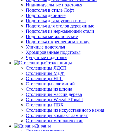
Индивидуальные подстолья
Подстолья в стиле Лофт
Подстолья двойные
Подстолья для круглого стола
Подстолья для столов деревянные
Подстолья из нержавеющей стали
Подстолья металлические
Подстолья с креплением к полу
Уличные подстолья
Хромированные подстолья
Чугунные подстолья
Столешницы
Столешницы ЛДСП
Столешницы МДФ
Столешницы HPL
Столешницы алюминий
Столешницы из шпона
Столешницы массив дерева
Столешницы Werzalit/Topalit
Столешницы ПВХ
Столешницы из искусственного камня
Столешницы компакт ламинат
Столешницы металлические
Диваны