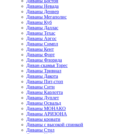
Диваны Бостон
Диваны Невада
Диваны Денвер
Диваны Мегаполис
Диваны Куб
Диваны Даллас
Диваны Техас
Диваны Аргос
Диваны Симпл
Диваны Кент
Диваны Форт
Диваны Флорида
Диван-скамья Торес
Диваны Тривиал
Диваны Дакота
Диваны Пит-стоп
Диваны Сити
Диваны Карлотта
Диваны Дуплет
Диваны Освальд
Диваны МОНАКО
Диваны АРИЗОНА
Диваны кровати
Диваны с высокой спинкой
Диваны Стил