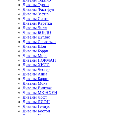
Диваны Торино
Диваны Турин
Диваны Фаст фуд
Диваны Зефир
Диваны Сиэтл
Диваны Каретка
Диваны Чилл
Диваны БОРДО
Диваны Дуглас
Диваны Севастьян
Диваны Шон
Диваны Бэрри
Диваны Море
Диваны НОРМАН
Диваны ХИЛС
Диваны Честер
Диваны Анна
Диваны Барни
Диваны Мока
Диваны Винтаж
Диваны МЮНХЕН
Диваны Лофт
Диваны ЛИОН
Диваны Гениус
Диваны Бостон