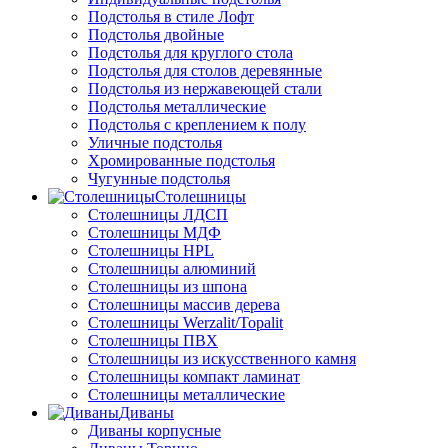
Подстолья в стиле Лофт
Подстолья двойные
Подстолья для круглого стола
Подстолья для столов деревянные
Подстолья из нержавеющей стали
Подстолья металлические
Подстолья с креплением к полу
Уличные подстолья
Хромированные подстолья
Чугунные подстолья
Столешницы
Столешницы ЛДСП
Столешницы МДФ
Столешницы HPL
Столешницы алюминий
Столешницы из шпона
Столешницы массив дерева
Столешницы Werzalit/Topalit
Столешницы ПВХ
Столешницы из искусственного камня
Столешницы компакт ламинат
Столешницы металлические
Диваны
Диваны корпусные