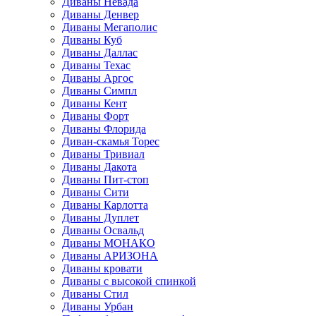
Диваны Невада
Диваны Денвер
Диваны Мегаполис
Диваны Куб
Диваны Даллас
Диваны Техас
Диваны Аргос
Диваны Симпл
Диваны Кент
Диваны Форт
Диваны Флорида
Диван-скамья Торес
Диваны Тривиал
Диваны Дакота
Диваны Пит-стоп
Диваны Сити
Диваны Карлотта
Диваны Дуплет
Диваны Освальд
Диваны МОНАКО
Диваны АРИЗОНА
Диваны кровати
Диваны с высокой спинкой
Диваны Стил
Диваны Урбан