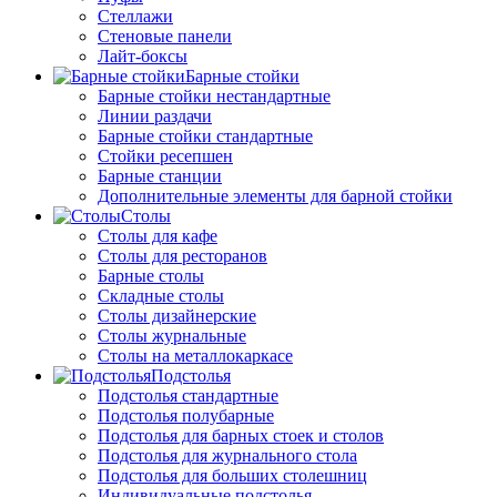
Стеллажи
Стеновые панели
Лайт-боксы
Барные стойки
Барные стойки нестандартные
Линии раздачи
Барные стойки стандартные
Стойки ресепшен
Барные станции
Дополнительные элементы для барной стойки
Столы
Столы для кафе
Столы для ресторанов
Барные столы
Складные столы
Столы дизайнерские
Столы журнальные
Столы на металлокаркасе
Подстолья
Подстолья стандартные
Подстолья полубарные
Подстолья для барных стоек и столов
Подстолья для журнального стола
Подстолья для больших столешниц
Индивидуальные подстолья