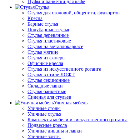
Пуфы и банкетки для кафе
Стулья
Стулья для столовой, общепита, фудкортов
Кресла
Барные стулья
Полубарные стулья
Стулья деревянные
Стулья пластиковые
Стулья на металлокаркасе
Стулья мягкие
Стулья из фанеры
Офисные кресла
Стулья из искусственного ротанга
Стулья в стиле ЛОФТ
Стулья секционные
Складные лавки
Стулья банкетные
Сиденья для стульев
Уличная мебель
Уличные столы
Уличные стулья
Комплекты мебели из искусственного ротанга
Подвесные кресла
Уличные диваны и лавки
Уличные зонты