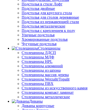
Подстолья в стиле Лофт
Подстолья двойные
Подстолья для круглого стола
Подстолья для столов деревянные
Подстолья из нержавеющей стали
Подстолья металлические
Подстолья с креплением к полу
Уличные подстолья
Хромированные подстолья
Чугунные подстолья
Столешницы
Столешницы ЛДСП
Столешницы МДФ
Столешницы HPL
Столешницы алюминий
Столешницы из шпона
Столешницы массив дерева
Столешницы Werzalit/Topalit
Столешницы ПВХ
Столешницы из искусственного камня
Столешницы компакт ламинат
Столешницы металлические
Диваны
Диваны корпусные