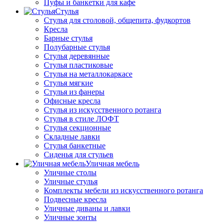
Пуфы и банкетки для кафе
Стулья
Стулья для столовой, общепита, фудкортов
Кресла
Барные стулья
Полубарные стулья
Стулья деревянные
Стулья пластиковые
Стулья на металлокаркасе
Стулья мягкие
Стулья из фанеры
Офисные кресла
Стулья из искусственного ротанга
Стулья в стиле ЛОФТ
Стулья секционные
Складные лавки
Стулья банкетные
Сиденья для стульев
Уличная мебель
Уличные столы
Уличные стулья
Комплекты мебели из искусственного ротанга
Подвесные кресла
Уличные диваны и лавки
Уличные зонты