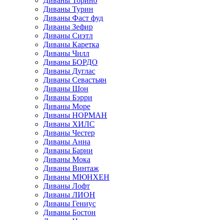
Диваны Торино
Диваны Турин
Диваны Фаст фуд
Диваны Зефир
Диваны Сиэтл
Диваны Каретка
Диваны Чилл
Диваны БОРДО
Диваны Дуглас
Диваны Севастьян
Диваны Шон
Диваны Бэрри
Диваны Море
Диваны НОРМАН
Диваны ХИЛС
Диваны Честер
Диваны Анна
Диваны Барни
Диваны Мока
Диваны Винтаж
Диваны МЮНХЕН
Диваны Лофт
Диваны ЛИОН
Диваны Гениус
Диваны Бостон