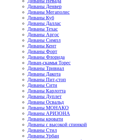
Диваны Невада
Диваны Денвер
Диваны Мегаполис
Диваны Куб
Диваны Даллас
Диваны Техас
Диваны Аргос
Диваны Симпл
Диваны Кент
Диваны Форт
Диваны Флорида
Диван-скамья Торес
Диваны Тривиал
Диваны Дакота
Диваны Пит-стоп
Диваны Сити
Диваны Карлотта
Диваны Дуплет
Диваны Освальд
Диваны МОНАКО
Диваны АРИЗОНА
Диваны кровати
Диваны с высокой спинкой
Диваны Стил
Диваны Урбан