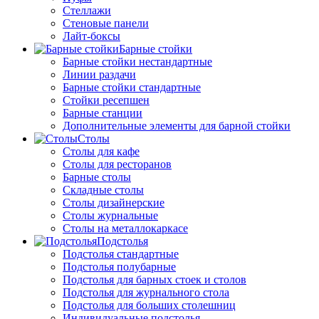
Стеллажи
Стеновые панели
Лайт-боксы
Барные стойки
Барные стойки нестандартные
Линии раздачи
Барные стойки стандартные
Стойки ресепшен
Барные станции
Дополнительные элементы для барной стойки
Столы
Столы для кафе
Столы для ресторанов
Барные столы
Складные столы
Столы дизайнерские
Столы журнальные
Столы на металлокаркасе
Подстолья
Подстолья стандартные
Подстолья полубарные
Подстолья для барных стоек и столов
Подстолья для журнального стола
Подстолья для больших столешниц
Индивидуальные подстолья