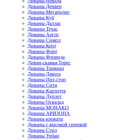
Диваны Невада
Диваны Денвер
Диваны Мегаполис
Диваны Куб
Диваны Даллас
Диваны Техас
Диваны Аргос
Диваны Симпл
Диваны Кент
Диваны Форт
Диваны Флорида
Диван-скамья Торес
Диваны Тривиал
Диваны Дакота
Диваны Пит-стоп
Диваны Сити
Диваны Карлотта
Диваны Дуплет
Диваны Освальд
Диваны МОНАКО
Диваны АРИЗОНА
Диваны кровати
Диваны с высокой спинкой
Диваны Стил
Диваны Урбан