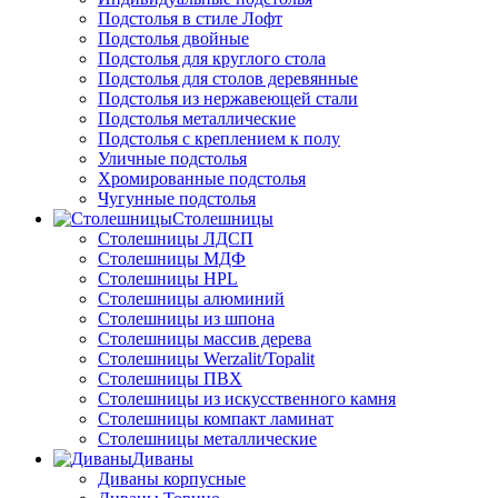
Подстолья в стиле Лофт
Подстолья двойные
Подстолья для круглого стола
Подстолья для столов деревянные
Подстолья из нержавеющей стали
Подстолья металлические
Подстолья с креплением к полу
Уличные подстолья
Хромированные подстолья
Чугунные подстолья
Столешницы
Столешницы ЛДСП
Столешницы МДФ
Столешницы HPL
Столешницы алюминий
Столешницы из шпона
Столешницы массив дерева
Столешницы Werzalit/Topalit
Столешницы ПВХ
Столешницы из искусственного камня
Столешницы компакт ламинат
Столешницы металлические
Диваны
Диваны корпусные