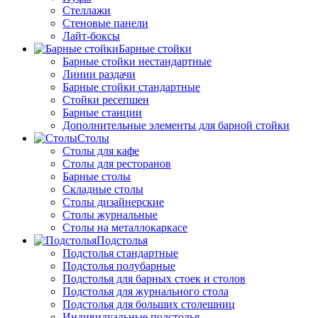
Стеллажи
Стеновые панели
Лайт-боксы
Барные стойки
Барные стойки нестандартные
Линии раздачи
Барные стойки стандартные
Стойки ресепшен
Барные станции
Дополнительные элементы для барной стойки
Столы
Столы для кафе
Столы для ресторанов
Барные столы
Складные столы
Столы дизайнерские
Столы журнальные
Столы на металлокаркасе
Подстолья
Подстолья стандартные
Подстолья полубарные
Подстолья для барных стоек и столов
Подстолья для журнального стола
Подстолья для больших столешниц
Индивидуальные подстолья