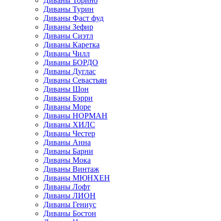
Диваны Торино
Диваны Турин
Диваны Фаст фуд
Диваны Зефир
Диваны Сиэтл
Диваны Каретка
Диваны Чилл
Диваны БОРДО
Диваны Дуглас
Диваны Севастьян
Диваны Шон
Диваны Бэрри
Диваны Море
Диваны НОРМАН
Диваны ХИЛС
Диваны Честер
Диваны Анна
Диваны Барни
Диваны Мока
Диваны Винтаж
Диваны МЮНХЕН
Диваны Лофт
Диваны ЛИОН
Диваны Гениус
Диваны Бостон