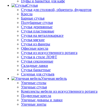
Пуфы и банкетки для кафе
Стулья
Стулья для столовой, общепита, фудкортов
Кресла
Барные стулья
Полубарные стулья
Стулья деревянные
Стулья пластиковые
Стулья на металлокаркасе
Стулья мягкие
Стулья из фанеры
Офисные кресла
Стулья из искусственного ротанга
Стулья в стиле ЛОФТ
Стулья секционные
Складные лавки
Стулья банкетные
Сиденья для стульев
Уличная мебель
Уличные столы
Уличные стулья
Комплекты мебели из искусственного ротанга
Подвесные кресла
Уличные диваны и лавки
Уличные зонты