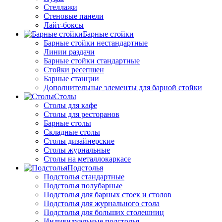
Стеллажи
Стеновые панели
Лайт-боксы
Барные стойки
Барные стойки нестандартные
Линии раздачи
Барные стойки стандартные
Стойки ресепшен
Барные станции
Дополнительные элементы для барной стойки
Столы
Столы для кафе
Столы для ресторанов
Барные столы
Складные столы
Столы дизайнерские
Столы журнальные
Столы на металлокаркасе
Подстолья
Подстолья стандартные
Подстолья полубарные
Подстолья для барных стоек и столов
Подстолья для журнального стола
Подстолья для больших столешниц
Индивидуальные подстолья