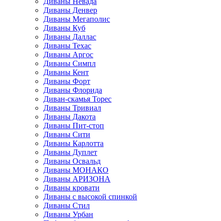
Диваны Невада
Диваны Денвер
Диваны Мегаполис
Диваны Куб
Диваны Даллас
Диваны Техас
Диваны Аргос
Диваны Симпл
Диваны Кент
Диваны Форт
Диваны Флорида
Диван-скамья Торес
Диваны Тривиал
Диваны Дакота
Диваны Пит-стоп
Диваны Сити
Диваны Карлотта
Диваны Дуплет
Диваны Освальд
Диваны МОНАКО
Диваны АРИЗОНА
Диваны кровати
Диваны с высокой спинкой
Диваны Стил
Диваны Урбан