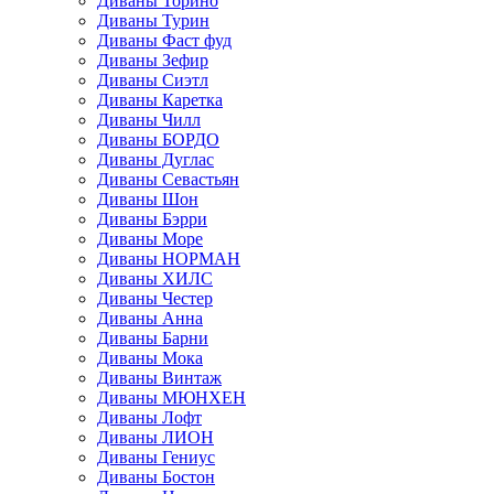
Диваны Торино
Диваны Турин
Диваны Фаст фуд
Диваны Зефир
Диваны Сиэтл
Диваны Каретка
Диваны Чилл
Диваны БОРДО
Диваны Дуглас
Диваны Севастьян
Диваны Шон
Диваны Бэрри
Диваны Море
Диваны НОРМАН
Диваны ХИЛС
Диваны Честер
Диваны Анна
Диваны Барни
Диваны Мока
Диваны Винтаж
Диваны МЮНХЕН
Диваны Лофт
Диваны ЛИОН
Диваны Гениус
Диваны Бостон