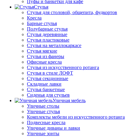
Пуфы и банкетки для кафе
Стулья
Стулья для столовой, общепита, фудкортов
Кресла
Барные стулья
Полубарные стулья
Стулья деревянные
Стулья пластиковые
Стулья на металлокаркасе
Стулья мягкие
Стулья из фанеры
Офисные кресла
Стулья из искусственного ротанга
Стулья в стиле ЛОФТ
Стулья секционные
Складные лавки
Стулья банкетные
Сиденья для стульев
Уличная мебель
Уличные столы
Уличные стулья
Комплекты мебели из искусственного ротанга
Подвесные кресла
Уличные диваны и лавки
Уличные зонты