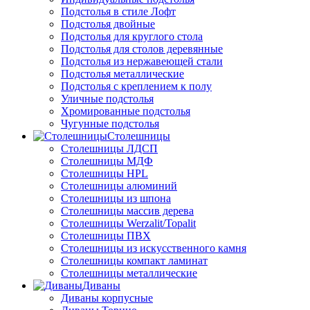
Подстолья в стиле Лофт
Подстолья двойные
Подстолья для круглого стола
Подстолья для столов деревянные
Подстолья из нержавеющей стали
Подстолья металлические
Подстолья с креплением к полу
Уличные подстолья
Хромированные подстолья
Чугунные подстолья
Столешницы
Столешницы ЛДСП
Столешницы МДФ
Столешницы HPL
Столешницы алюминий
Столешницы из шпона
Столешницы массив дерева
Столешницы Werzalit/Topalit
Столешницы ПВХ
Столешницы из искусственного камня
Столешницы компакт ламинат
Столешницы металлические
Диваны
Диваны корпусные